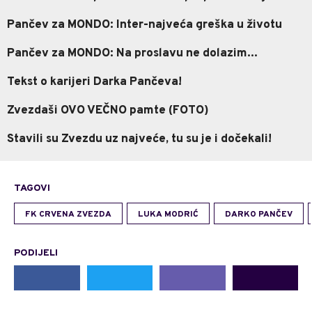
Pančev za MONDO: Inter-najveća greška u životu
Pančev za MONDO: Na proslavu ne dolazim...
Tekst o karijeri Darka Pančeva!
Zvezdaši OVO VEČNO pamte (FOTO)
Stavili su Zvezdu uz najveće, tu su je i dočekali!
TAGOVI
FK CRVENA ZVEZDA
LUKA MODRIĆ
DARKO PANČEV
PODIJELI