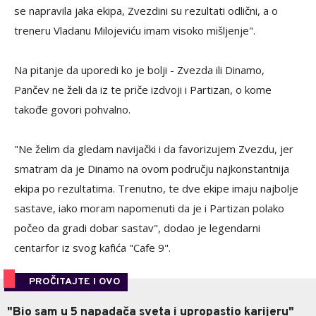
se napravila jaka ekipa, Zvezdini su rezultati odlični, a o
treneru Vladanu Milojeviću imam visoko mišljenje".
Na pitanje da uporedi ko je bolji - Zvezda ili Dinamo,
Pančev ne želi da iz te priče izdvoji i Partizan, o kome
takođe govori pohvalno.
"Ne želim da gledam navijački i da favorizujem Zvezdu, jer
smatram da je Dinamo na ovom području najkonstantnija
ekipa po rezultatima. Trenutno, te dve ekipe imaju najbolje
sastave, iako moram napomenuti da je i Partizan polako
počeo da gradi dobar sastav", dodao je legendarni
centarfor iz svog kafića "Cafe 9".
PROČITAJTE I OVO
"Bio sam u 5 napadača sveta i upropastio karijeru"