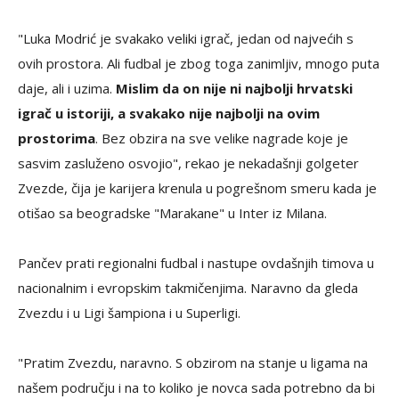
"Luka Modrić je svakako veliki igrač, jedan od najvećih s
ovih prostora. Ali fudbal je zbog toga zanimljiv, mnogo puta
daje, ali i uzima.
Mislim da on nije ni najbolji hrvatski
igrač u istoriji, a svakako nije najbolji na ovim
prostorima
. Bez obzira na sve velike nagrade koje je
sasvim zasluženo osvojio", rekao je nekadašnji golgeter
Zvezde, čija je karijera krenula u pogrešnom smeru kada je
otišao sa beogradske "Marakane" u Inter iz Milana.
Pančev prati regionalni fudbal i nastupe ovdašnjih timova u
nacionalnim i evropskim takmičenjima. Naravno da gleda
Zvezdu i u Ligi šampiona i u Superligi.
"Pratim Zvezdu, naravno. S obzirom na stanje u ligama na
našem području i na to koliko je novca sada potrebno da bi