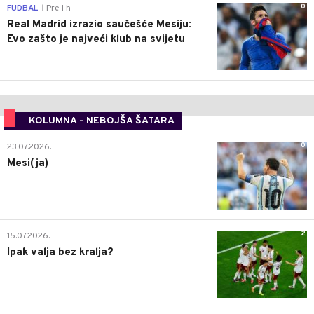
0
FUDBAL
Pre 1 h
|
Real Madrid izrazio saučešće Mesiju:
Evo zašto je najveći klub na svijetu
KOLUMNA - NEBOJŠA ŠATARA
0
23.07.2026.
Mesi(ja)
2
15.07.2026.
Ipak valja bez kralja?