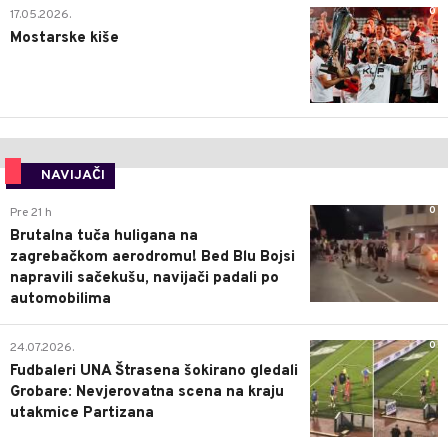
0
17.05.2026.
Mostarske kiše
NAVIJAČI
0
Pre 21 h
Brutalna tuča huligana na
zagrebačkom aerodromu! Bed Blu Bojsi
napravili sačekušu, navijači padali po
automobilima
0
24.07.2026.
Fudbaleri UNA Štrasena šokirano gledali
Grobare: Nevjerovatna scena na kraju
utakmice Partizana