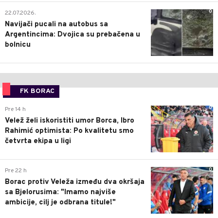
0
22.07.2026.
Navijači pucali na autobus sa
Argentincima: Dvojica su prebačena u
bolnicu
FK BORAC
0
Pre 14 h
Velež želi iskoristiti umor Borca, Ibro
Rahimić optimista: Po kvalitetu smo
četvrta ekipa u ligi
0
Pre 22 h
Borac protiv Veleža između dva okršaja
sa Bjelorusima: "Imamo najviše
ambicije, cilj je odbrana titule!"