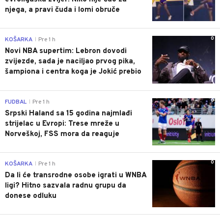
njega, a pravi čuda i lomi obruče
0
KOŠARKA
Pre 1 h
|
Novi NBA supertim: Lebron dovodi
zvijezde, sada je naciljao prvog pika,
šampiona i centra koga je Jokić prebio
0
FUDBAL
Pre 1 h
|
Srpski Haland sa 15 godina najmlađi
strijelac u Evropi: Trese mreže u
Norveškoj, FSS mora da reaguje
0
KOŠARKA
Pre 1 h
|
Da li će transrodne osobe igrati u WNBA
ligi? Hitno sazvala radnu grupu da
donese odluku