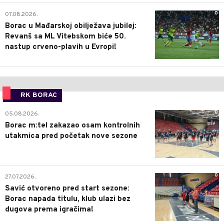
0
07.08.2026.
Borac u Mađarskoj obilježava jubilej:
Revanš sa ML Vitebskom biće 50.
nastup crveno-plavih u Evropi!
RK BORAC
0
05.08.2026.
Borac m:tel zakazao osam kontrolnih
utakmica pred početak nove sezone
0
27.07.2026.
Savić otvoreno pred start sezone:
Borac napada titulu, klub ulazi bez
dugova prema igračima!