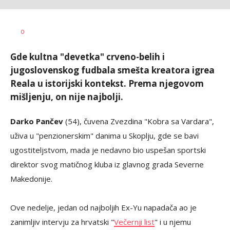
0
Gde kultna "devetka" crveno-belih i
jugoslovenskog fudbala smešta kreatora igrea
Reala u istorijski kontekst. Prema njegovom
mišljenju, on nije najbolji.
Darko Pančev
(54), čuvena Zvezdina "Kobra sa Vardara",
uživa u "penzionerskim" danima u Skoplju, gde se bavi
ugostiteljstvom, mada je nedavno bio uspešan sportski
direktor svog matičnog kluba iz glavnog grada Severne
Makedonije.
Ove nedelje, jedan od najboljih Ex-Yu napadača ao je
zanimljiv intervju za hrvatski "
Večernji list
" i u njemu