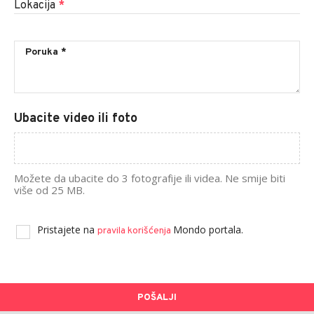
Lokacija
*
Ubacite video ili foto
Možete da ubacite do 3 fotografije ili videa. Ne smije biti
više od 25 MB.
Pristajete na
Mondo portala.
pravila korišćenja
POŠALJI