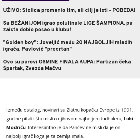
UŽIVO: Stolica promenio tim, ali cilj je isti - POBEDA!
Sa BEŽANIJOM igrao polufinale LIGE ŠAMPIONA, pa
zaista dobio posao u klubu!
"Golden boy": Joveljić među 20 NAJBOLJIH mladih
igrača, Pavlović "precrtan"
Ovo su parovi OSMINE FINALA KUPA: Partizan čeka
Spartak, Zvezda Mačvu
Između ostalog, novinari su Zlatnu kopačku Evrope iz 1991.
godine pitali i šta misli o njihovom najboljem fudbaleru,
Luki
Modriću
. Interesantno je da Pančev ne misli da je on
najbolji igrač koga je ta zemlja imala.