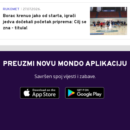
0
RUKOMET
27.07.2026.
|
Borac krenuo jako od starta, igrači
jedva dočekali početak priprema: Cilj se
zna - titula!
PREUZMI NOVU MONDO APLIKACIJU
Savršen spoj vijesti i zabave.