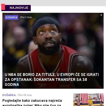
NAJNOVIJE
0
Pre 1 min
KOŠARKA
U NBA SE BORIO ZA TITULE, U EVROPI ĆE SE IGRATI
ZA OPSTANAK: ŠOKANTAN TRANSFER SA 38
GODINA
0
KOŠARKA
Pre 19 min
|
Pogledajte kako zakucava najveća
evroligaška zvijer: Niko nije čuo za