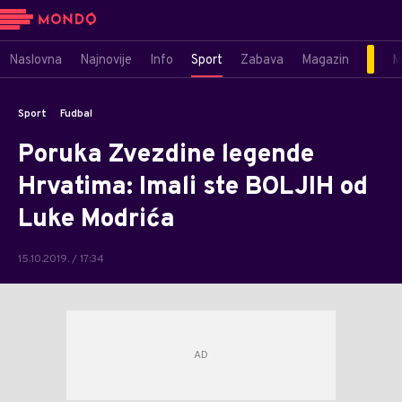
Naslovna
Najnovije
Info
Sport
Zabava
Magazin
M
Sport
Fudbal
Poruka Zvezdine legende
Hrvatima: Imali ste BOLJIH od
Luke Modrića
15.10.2019. / 17:34