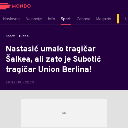
Naslovna
Najnovije
Info
Sport
Zabava
Magazin
M
Sport
Fudbal
Nastasić umalo tragičar
Šalkea, ali zato je Subotić
tragičar Union Berlina!
29.11.2019. / 22:30