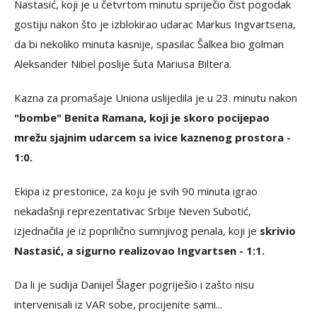
Nastasić, koji je u četvrtom minutu spriječio čist pogodak
gostiju nakon što je izblokirao udarac Markus Ingvartsena,
da bi nekoliko minuta kasnije, spasilac Šalkea bio golman
Aleksander Nibel poslije šuta Mariusa Biltera.
Kazna za promašaje Uniona uslijedila je u 23. minutu nakon
"bombe" Benita Ramana, koji je skoro pocijepao
mrežu sjajnim udarcem sa ivice kaznenog prostora -
1:0.
Ekipa iz prestonice, za koju je svih 90 minuta igrao
nekadašnji reprezentativac Srbije Neven Subotić,
izjednačila je iz poprilično sumnjivog penala, koji je
skrivio
Nastasić, a sigurno realizovao Ingvartsen - 1:1.
Da li je sudija Danijel Šlager pogriješio i zašto nisu
intervenisali iz VAR sobe, procijenite sami...