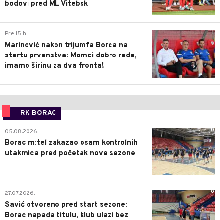
bodovi pred ML Vitebsk
1
Pre 15 h
Marinović nakon trijumfa Borca na
startu prvenstva: Momci dobro rade,
imamo širinu za dva fronta!
RK BORAC
0
05.08.2026.
Borac m:tel zakazao osam kontrolnih
utakmica pred početak nove sezone
0
27.07.2026.
Savić otvoreno pred start sezone:
Borac napada titulu, klub ulazi bez