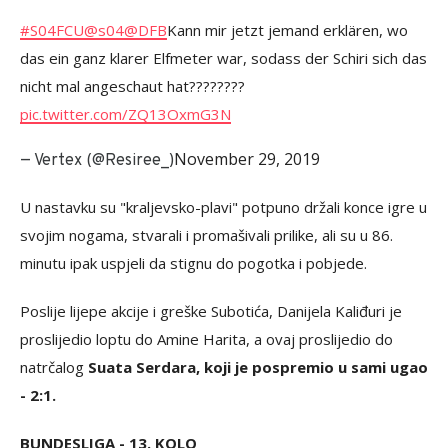
#S04FCU
@s04
@DFB
Kann mir jetzt jemand erklären, wo
das ein ganz klarer Elfmeter war, sodass der Schiri sich das
nicht mal angeschaut hat????????
pic.twitter.com/ZQ13OxmG3N
November 29, 2019
— Vertex (@Resiree_)
U nastavku su "kraljevsko-plavi" potpuno držali konce igre u
svojim nogama, stvarali i promašivali prilike, ali su u 86.
minutu ipak uspjeli da stignu do pogotka i pobjede.
Poslije lijepe akcije i greške Subotića, Danijela Kaliđuri je
proslijedio loptu do Amine Harita, a ovaj proslijedio do
natrčalog
Suata Serdara, koji je pospremio u sami ugao
- 2:1.
BUNDESLIGA - 13. KOLO