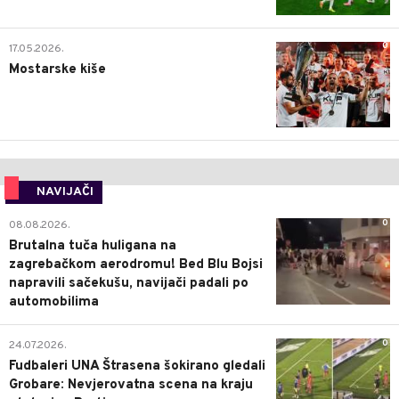
0
17.05.2026.
Mostarske kiše
NAVIJAČI
0
08.08.2026.
Brutalna tuča huligana na
zagrebačkom aerodromu! Bed Blu Bojsi
napravili sačekušu, navijači padali po
automobilima
0
24.07.2026.
Fudbaleri UNA Štrasena šokirano gledali
Grobare: Nevjerovatna scena na kraju