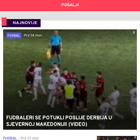
POŠALJI
NAJNOVIJE
0
Pre 14 min
FUDBAL
FUDBALERI SE POTUKLI POSLIJE DERBIJA U
SJEVERNOJ MAKEDONIJI! (VIDEO)
0
FUDBAL
Pre 37 min
|