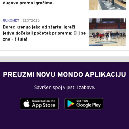
dugova prema igračima!
0
RUKOMET
27.07.2026.
|
Borac krenuo jako od starta, igrači
jedva dočekali početak priprema: Cilj se
zna - titula!
PREUZMI NOVU MONDO APLIKACIJU
Savršen spoj vijesti i zabave.