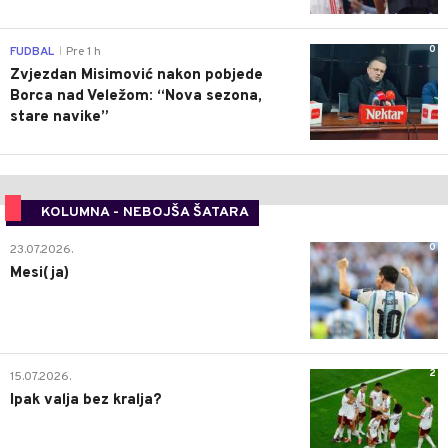
0
FUDBAL
Pre 1 h
|
Zvjezdan Misimović nakon pobjede
Borca nad Veležom: “Nova sezona,
stare navike”
KOLUMNA - NEBOJŠA ŠATARA
0
23.07.2026.
Mesi(ja)
2
15.07.2026.
Ipak valja bez kralja?