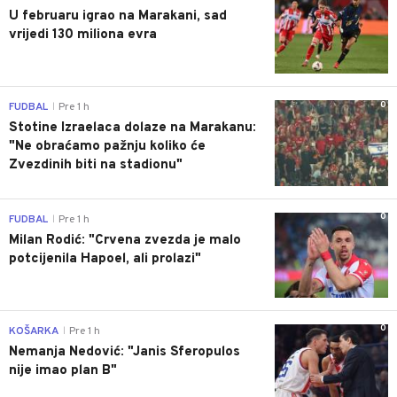
U februaru igrao na Marakani, sad
vrijedi 130 miliona evra
0
FUDBAL
Pre 1 h
|
Stotine Izraelaca dolaze na Marakanu:
"Ne obraćamo pažnju koliko će
Zvezdinih biti na stadionu"
0
FUDBAL
Pre 1 h
|
Milan Rodić: "Crvena zvezda je malo
potcijenila Hapoel, ali prolazi"
0
KOŠARKA
Pre 1 h
|
Nemanja Nedović: "Janis Sferopulos
nije imao plan B"