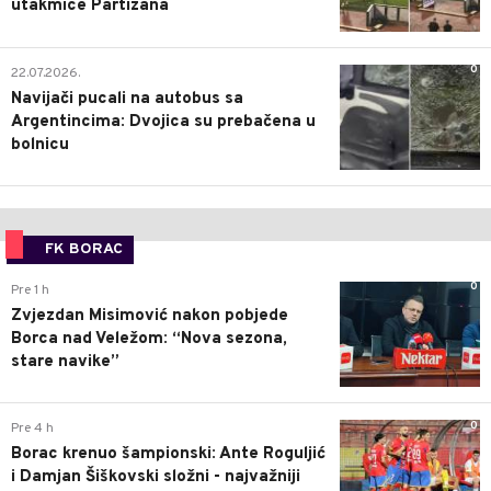
utakmice Partizana
0
22.07.2026.
Navijači pucali na autobus sa
Argentincima: Dvojica su prebačena u
bolnicu
FK BORAC
0
Pre 1 h
Zvjezdan Misimović nakon pobjede
Borca nad Veležom: “Nova sezona,
stare navike”
0
Pre 4 h
Borac krenuo šampionski: Ante Roguljić
i Damjan Šiškovski složni - najvažniji