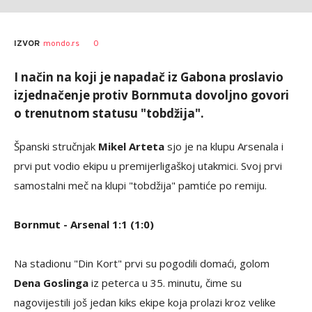
0
IZVOR
mondo.rs
I način na koji je napadač iz Gabona proslavio
izjednačenje protiv Bornmuta dovoljno govori
o trenutnom statusu "tobdžija".
Španski stručnjak
Mikel Arteta
sjo je na klupu Arsenala i
prvi put vodio ekipu u premijerligaškoj utakmici. Svoj prvi
samostalni meč na klupi "tobdžija" pamtiće po remiju.
Bornmut - Arsenal 1:1 (1:0)
Na stadionu "Din Kort" prvi su pogodili domaći, golom
Dena Goslinga
iz peterca u 35. minutu, čime su
nagovijestili još jedan kiks ekipe koja prolazi kroz velike