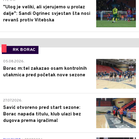
"Ulog je veliki, ali vjerujemo u prolaz
dalje": Sandi Ogrinec svjestan šta nosi
revanš protiv Vitebska
RK BORAC
0
05.08.2026.
Borac m:tel zakazao osam kontrolnih
utakmica pred početak nove sezone
0
27.07.2026.
Savić otvoreno pred start sezone:
Borac napada titulu, klub ulazi bez
dugova prema igračima!
0