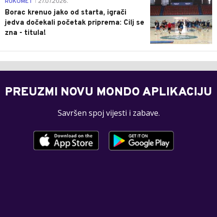
RUKOMET
27.07.2026.
|
Borac krenuo jako od starta, igrači
jedva dočekali početak priprema: Cilj se
zna - titula!
PREUZMI NOVU MONDO APLIKACIJU
Savršen spoj vijesti i zabave.