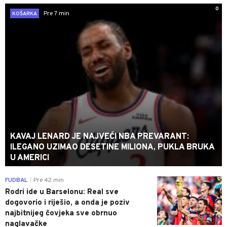
0
Pre 7 min
KOŠARKA
KAVAJ LENARD JE NAJVEĆI NBA PREVARANT:
ILEGANO UZIMAO DESETINE MILIONA, PUKLA BRUKA
U AMERICI
0
FUDBAL
Pre 42 min
|
Rodri ide u Barselonu: Real sve
dogovorio i riješio, a onda je poziv
najbitnijeg čovjeka sve obrnuo
naglavačke