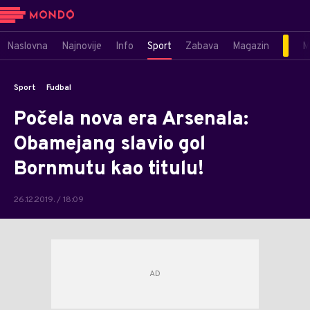
Naslovna
Najnovije
Info
Sport
Zabava
Magazin
M
Sport
Fudbal
Počela nova era Arsenala:
Obamejang slavio gol
Bornmutu kao titulu!
26.12.2019. / 18:09