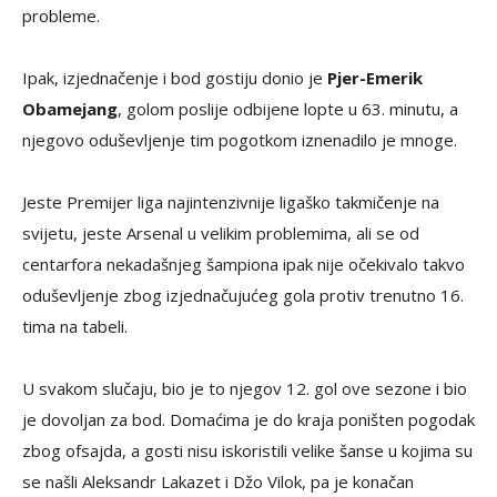
probleme.
Ipak, izjednačenje i bod gostiju donio je
Pjer-Emerik
Obamejang
, golom poslije odbijene lopte u 63. minutu, a
njegovo oduševljenje tim pogotkom iznenadilo je mnoge.
Jeste Premijer liga najintenzivnije ligaško takmičenje na
svijetu, jeste Arsenal u velikim problemima, ali se od
centarfora nekadašnjeg šampiona ipak nije očekivalo takvo
oduševljenje zbog izjednačujućeg gola protiv trenutno 16.
tima na tabeli.
U svakom slučaju, bio je to njegov 12. gol ove sezone i bio
je dovoljan za bod. Domaćima je do kraja poništen pogodak
zbog ofsajda, a gosti nisu iskoristili velike šanse u kojima su
se našli Aleksandr Lakazet i Džo Vilok, pa je konačan