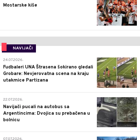
Mostarske kiše
NAVIJAČI
0
24.07.2026.
Fudbaleri UNA Štrasena šokirano gledali
Grobare: Nevjerovatna scena na kraju
utakmice Partizana
0
22.07.2026.
Navijači pucali na autobus sa
Argentincima: Dvojica su prebačena u
bolnicu
1
07.07.2026.