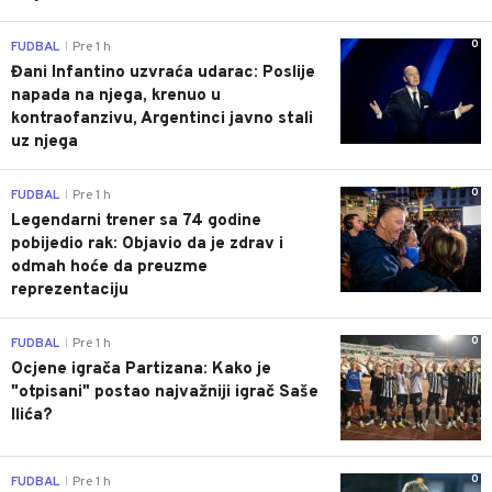
0
FUDBAL
Pre 1 h
|
Đani Infantino uzvraća udarac: Poslije
napada na njega, krenuo u
kontraofanzivu, Argentinci javno stali
uz njega
0
FUDBAL
Pre 1 h
|
Legendarni trener sa 74 godine
pobijedio rak: Objavio da je zdrav i
odmah hoće da preuzme
reprezentaciju
0
FUDBAL
Pre 1 h
|
Ocjene igrača Partizana: Kako je
"otpisani" postao najvažniji igrač Saše
Ilića?
0
FUDBAL
Pre 1 h
|