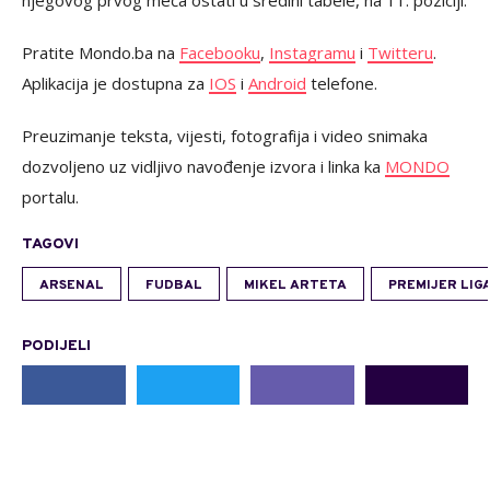
njegovog prvog meča ostati u sredini tabele, na 11. poziciji.
Pratite Mondo.ba na
Facebooku
,
Instagramu
i
Twitteru
.
Aplikacija je dostupna za
IOS
i
Android
telefone.
Preuzimanje teksta, vijesti, fotografija i video snimaka
dozvoljeno uz vidljivo navođenje izvora i linka ka
MONDO
portalu.
TAGOVI
ARSENAL
FUDBAL
MIKEL ARTETA
PREMIJER LIG
PODIJELI