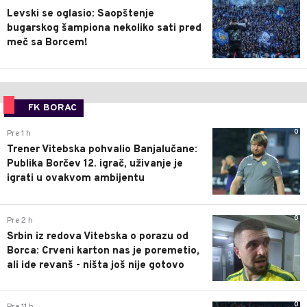
Levski se oglasio: Saopštenje
bugarskog šampiona nekoliko sati pred
meč sa Borcem!
FK BORAC
0
Pre 1 h
Trener Vitebska pohvalio Banjalučane:
Publika Borčev 12. igrač, uživanje je
igrati u ovakvom ambijentu
0
Pre 2 h
Srbin iz redova Vitebska o porazu od
Borca: Crveni karton nas je poremetio,
ali ide revanš - ništa još nije gotovo
0
Pre 11 h