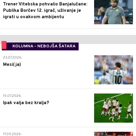
Trener Vitebska pohvalio Banjalučane:
Publika Borčev 12. igrač, uživanje je
igrati u ovakvom ambijentu
KOLUMNA - NEBOJŠA ŠATARA
0
23.07.2026.
Mesi(ja)
2
15.07.2026.
Ipak valja bez kralja?
0
17.05.2026.