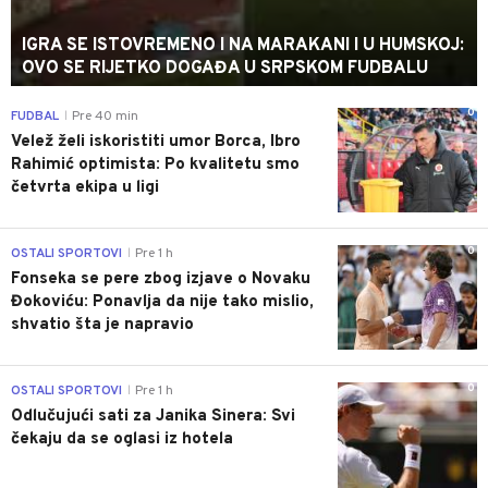
IGRA SE ISTOVREMENO I NA MARAKANI I U HUMSKOJ:
OVO SE RIJETKO DOGAĐA U SRPSKOM FUDBALU
0
FUDBAL
Pre 40 min
|
Velež želi iskoristiti umor Borca, Ibro
Rahimić optimista: Po kvalitetu smo
četvrta ekipa u ligi
0
OSTALI SPORTOVI
Pre 1 h
|
Fonseka se pere zbog izjave o Novaku
Đokoviću: Ponavlja da nije tako mislio,
shvatio šta je napravio
0
OSTALI SPORTOVI
Pre 1 h
|
Odlučujući sati za Janika Sinera: Svi
čekaju da se oglasi iz hotela