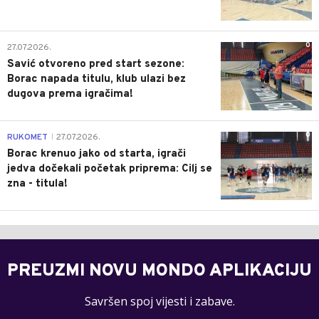
0
27.07.2026.
Savić otvoreno pred start sezone:
Borac napada titulu, klub ulazi bez
dugova prema igračima!
0
RUKOMET
27.07.2026.
|
Borac krenuo jako od starta, igrači
jedva dočekali početak priprema: Cilj se
zna - titula!
PREUZMI NOVU MONDO APLIKACIJU
Savršen spoj vijesti i zabave.