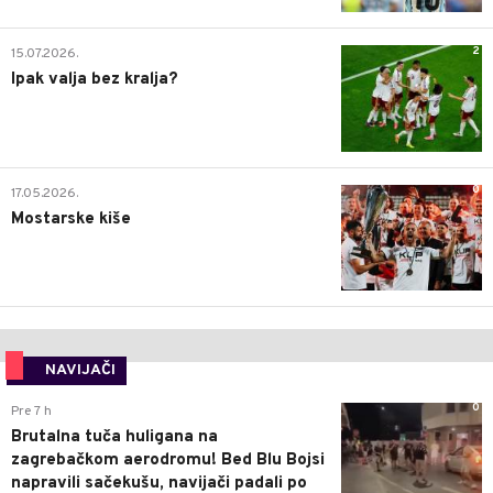
2
15.07.2026.
Ipak valja bez kralja?
0
17.05.2026.
Mostarske kiše
NAVIJAČI
0
Pre 7 h
Brutalna tuča huligana na
zagrebačkom aerodromu! Bed Blu Bojsi
napravili sačekušu, navijači padali po