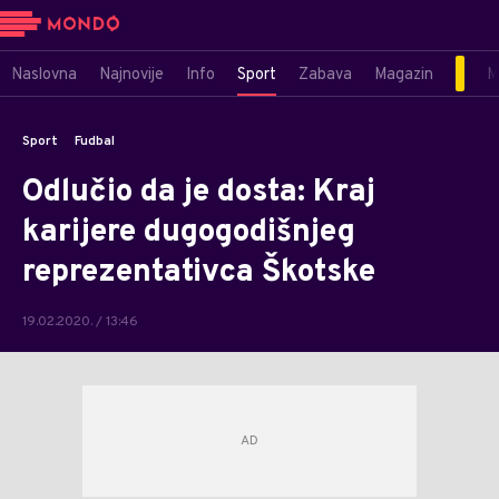
Naslovna
Najnovije
Info
Sport
Zabava
Magazin
M
Sport
Fudbal
Odlučio da je dosta: Kraj
karijere dugogodišnjeg
reprezentativca Škotske
19.02.2020. / 13:46