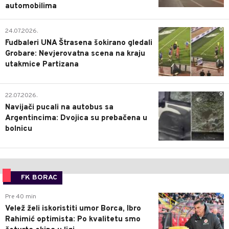
automobilima
0
24.07.2026.
Fudbaleri UNA Štrasena šokirano gledali
Grobare: Nevjerovatna scena na kraju
utakmice Partizana
0
22.07.2026.
Navijači pucali na autobus sa
Argentincima: Dvojica su prebačena u
bolnicu
FK BORAC
0
Pre 40 min
Velež želi iskoristiti umor Borca, Ibro
Rahimić optimista: Po kvalitetu smo