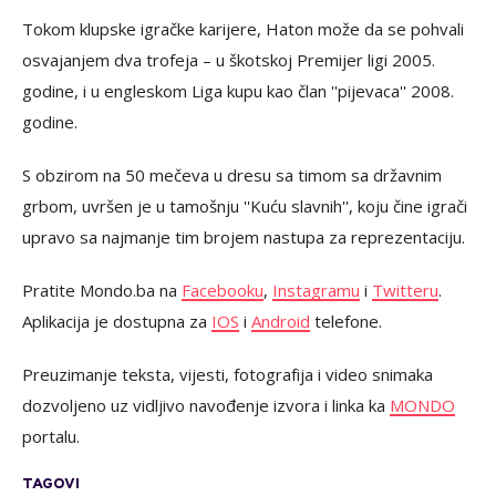
Tokom klupske igračke karijere, Haton može da se pohvali
osvajanjem dva trofeja – u škotskoj Premijer ligi 2005.
godine, i u engleskom Liga kupu kao član ''pijevaca'' 2008.
godine.
S obzirom na 50 mečeva u dresu sa timom sa državnim
grbom, uvršen je u tamošnju ''Kuću slavnih'', koju čine igrači
upravo sa najmanje tim brojem nastupa za reprezentaciju.
Pratite Mondo.ba na
Facebooku
,
Instagramu
i
Twitteru
.
Aplikacija je dostupna za
IOS
i
Android
telefone.
Preuzimanje teksta, vijesti, fotografija i video snimaka
dozvoljeno uz vidljivo navođenje izvora i linka ka
MONDO
portalu.
TAGOVI