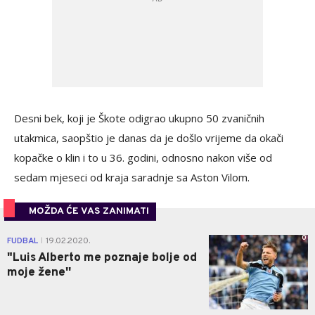
Desni bek, koji je Škote odigrao ukupno 50 zvaničnih
utakmica, saopštio je danas da je došlo vrijeme da okači
kopačke o klin i to u 36. godini, odnosno nakon više od
sedam mjeseci od kraja saradnje sa Aston Vilom.
MOŽDA ĆE VAS ZANIMATI
0
FUDBAL
19.02.2020.
|
"Luis Alberto me poznaje bolje od
moje žene''