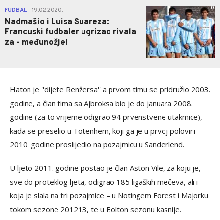
0
FUDBAL
19.02.2020.
|
Nadmašio i Luisa Suareza:
Francuski fudbaler ugrizao rivala
za - međunožje!
Haton je ''dijete Renžersa'' a prvom timu se pridružio 2003.
godine, a član tima sa Ajbroksa bio je do januara 2008.
godine (za to vrijeme odigrao 94 prvenstvene utakmice),
kada se preselio u Totenhem, koji ga je u prvoj polovini
2010. godine proslijedio na pozajmicu u Sanderlend.
U ljeto 2011. godine postao je član Aston Vile, za koju je,
sve do proteklog ljeta, odigrao 185 ligaških mečeva, ali i
koja je slala na tri pozajmice – u Notingem Forest i Majorku
tokom sezone 201213, te u Bolton sezonu kasnije.