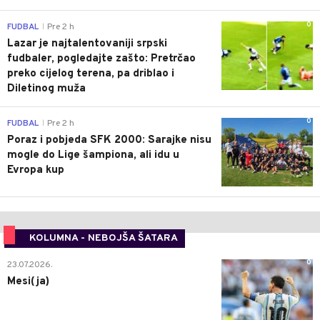
0
FUDBAL
Pre 2 h
|
Lazar je najtalentovaniji srpski
fudbaler, pogledajte zašto: Pretrčao
preko cijelog terena, pa driblao i
Diletinog muža
0
FUDBAL
Pre 2 h
|
Poraz i pobjeda SFK 2000: Sarajke nisu
mogle do Lige šampiona, ali idu u
Evropa kup
KOLUMNA - NEBOJŠA ŠATARA
0
23.07.2026.
Mesi(ja)