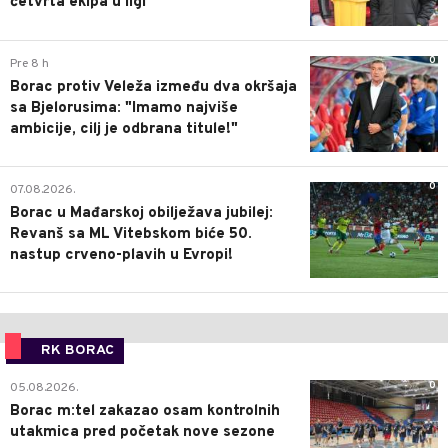
četvrta ekipa u ligi
0
Pre 8 h
Borac protiv Veleža između dva okršaja
sa Bjelorusima: "Imamo najviše
ambicije, cilj je odbrana titule!"
0
07.08.2026.
Borac u Mađarskoj obilježava jubilej:
Revanš sa ML Vitebskom biće 50.
nastup crveno-plavih u Evropi!
RK BORAC
0
05.08.2026.
Borac m:tel zakazao osam kontrolnih
utakmica pred početak nove sezone