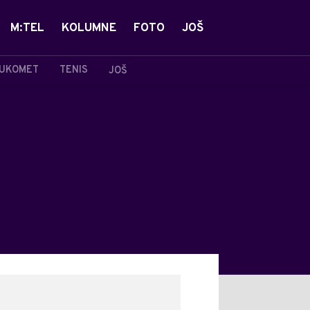
M:TEL
KOLUMNE
FOTO
JOŠ
UKOMET
TENIS
JOŠ