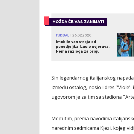
MOŽDA ĆE VAS ZANIMATI
FUDBAL
26.02.2020.
|
Imobile van stroja od
ponedjeljka, Lacio uvjerava:
Nema razloga za brigu
Sin legendarnog italijanskog napadača
između ostalog, nosio i dres ''Viole''
ugovorom je za tim sa stadiona ''Arte
Međutim, prema navodima italijanskog 
narednim sedmicama Kjezi, kojeg vidi 