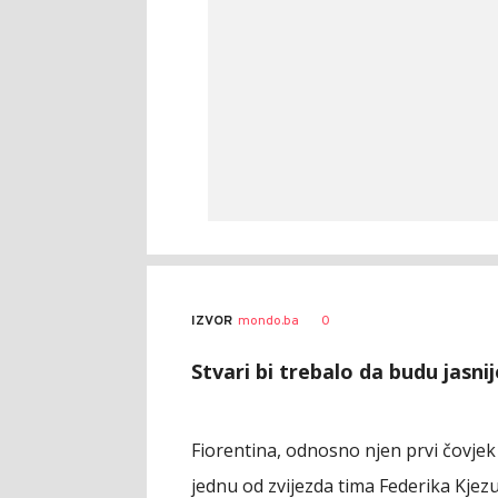
0
IZVOR
mondo.ba
Stvari bi trebalo da budu jasn
Fiorentina, odnosno njen prvi čovjek
jednu od zvijezda tima Federika Kjezu