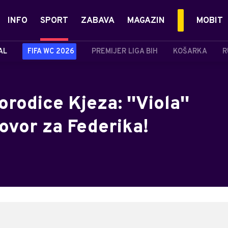
INFO
SPORT
ZABAVA
MAGAZIN
MOBIT
AL
FIFA WC 2026
PREMIJER LIGA BIH
KOŠARKA
R
rodice Kjeza: ''Viola''
vor za Federika!