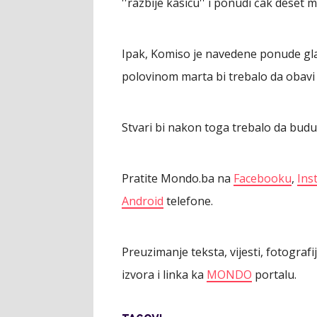
''razbije kasicu'' i ponudi čak deset m
Ipak, Komiso je navedene ponude gla
polovinom marta bi trebalo da obav
Stvari bi nakon toga trebalo da budu 
Pratite Mondo.ba na
Facebooku
,
Ins
Android
telefone.
Preuzimanje teksta, vijesti, fotograf
izvora i linka ka
MONDO
portalu.