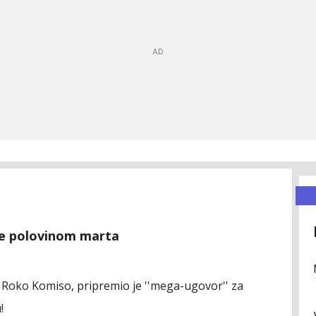
ije polovinom marta
 Roko Komiso, pripremio je ''mega-ugovor'' za
!