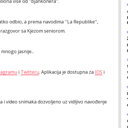
iliona više od ''bjankonera''.
tko odbio, a prema navodima ''La Republike'',
i razgovor sa Kjezom seniorom.
mnogo jasnije...
tagramu
i
Twitteru
. Aplikacija je dostupna za
IOS
i
ija i video snimaka dozvoljeno uz vidljivo navođenje