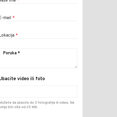
Vaše ime
*
E-mail
*
Lokacija
*
Ubacite video ili foto
Možete da ubacite do 3 fotografije ili videa. Ne
smije biti više od 25 MB.