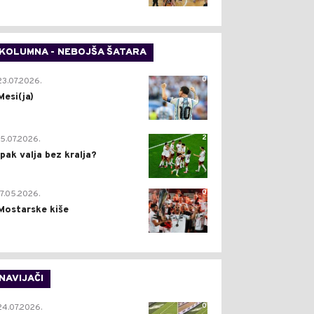
KOLUMNA - NEBOJŠA ŠATARA
0
23.07.2026.
Mesi(ja)
2
15.07.2026.
Ipak valja bez kralja?
0
17.05.2026.
Mostarske kiše
NAVIJAČI
0
24.07.2026.