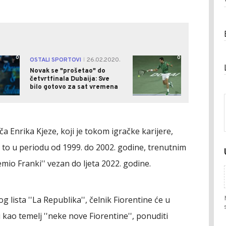
0
0
OSTALI SPORTOVI
26.02.2020.
|
Novak se "prošetao" do
četvrtfinala Dubaija: Sve
bilo gotovo za sat vremena
 Enrika Kjeze, koji je tokom igračke karijere,
 i to u periodu od 1999. do 2002. godine, trenutnim
mio Franki'' vezan do ljeta 2022. godine.
lista ''La Republika'', čelnik Fiorentine će u
kao temelj ''neke nove Fiorentine'', ponuditi