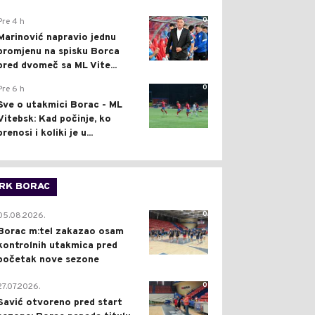
0
Pre 4 h
Marinović napravio jednu
promjenu na spisku Borca
pred dvomeč sa ML Vite...
0
Pre 6 h
Sve o utakmici Borac - ML
Vitebsk: Kad počinje, ko
prenosi i koliki je u...
RK BORAC
0
05.08.2026.
Borac m:tel zakazao osam
kontrolnih utakmica pred
početak nove sezone
0
27.07.2026.
Savić otvoreno pred start