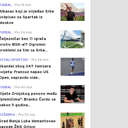
0
FUDBAL
Pre 14 min
|
Albanac koji je vrijeđao Srbe
potpisao za Spartak iz
Moskve
0
FUDBAL
Pre 24 min
|
Željezničar bez 11 igrača
protiv BSK-a!? Ogromni
problemi za tim sa Grba...
0
OSTALI SPORTOVI
Pre 34 min
|
Skandal zbog 347. tenisera
svijeta: Francuz napao US
Open, nepravdu vide...
0
FUDBAL
Pre 40 min
|
Dijete Zrinjskog ponovo među
"plemićima": Branko Ćurdo se
nakon 5 godina...
0
KOŠARKA
Pre 53 min
|
Grad Banja Luka demantovao
navode ŽKK Orlovi