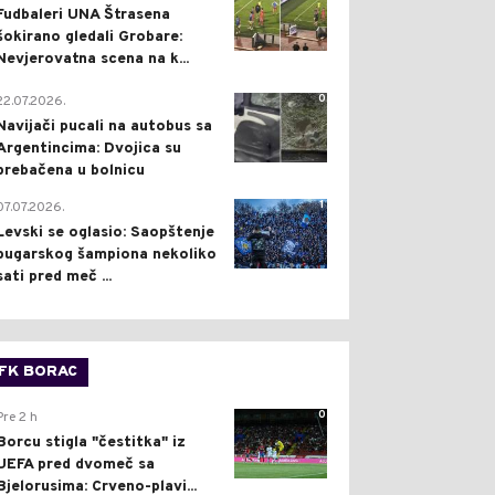
Fudbaleri UNA Štrasena
šokirano gledali Grobare:
Nevjerovatna scena na k...
0
22.07.2026.
Navijači pucali na autobus sa
Argentincima: Dvojica su
prebačena u bolnicu
1
07.07.2026.
Levski se oglasio: Saopštenje
bugarskog šampiona nekoliko
sati pred meč ...
FK BORAC
0
Pre 2 h
Borcu stigla "čestitka" iz
UEFA pred dvomeč sa
Bjelorusima: Crveno-plavi...