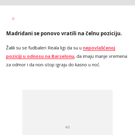
Mladen
AUTOR
0
Šolak
Madriđani se ponovo vratili na čelnu poziciju.
Žalili su se fudbaleri Reala ligi da su u
nepovlašćenoj
poziciji u odnosu na Barselonu
, da imaju manje vremena
za odmor i da non-stop igraju do kasno u noć.