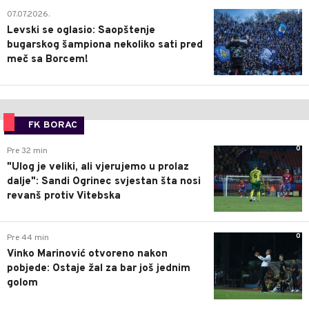
1
07.07.2026.
Levski se oglasio: Saopštenje
bugarskog šampiona nekoliko sati pred
meč sa Borcem!
FK BORAC
0
Pre 32 min
"Ulog je veliki, ali vjerujemo u prolaz
dalje": Sandi Ogrinec svjestan šta nosi
revanš protiv Vitebska
0
Pre 44 min
Vinko Marinović otvoreno nakon
pobjede: Ostaje žal za bar još jednim
golom