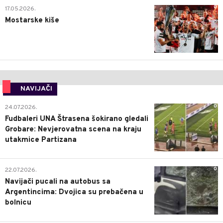
0
17.05.2026.
Mostarske kiše
NAVIJAČI
0
24.07.2026.
Fudbaleri UNA Štrasena šokirano gledali
Grobare: Nevjerovatna scena na kraju
utakmice Partizana
0
22.07.2026.
Navijači pucali na autobus sa
Argentincima: Dvojica su prebačena u
bolnicu