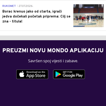
0
RUKOMET
27.07.2026.
|
Borac krenuo jako od starta, igrači
jedva dočekali početak priprema: Cilj se
zna - titula!
PREUZMI NOVU MONDO APLIKACIJU
Savršen spoj vijesti i zabave.