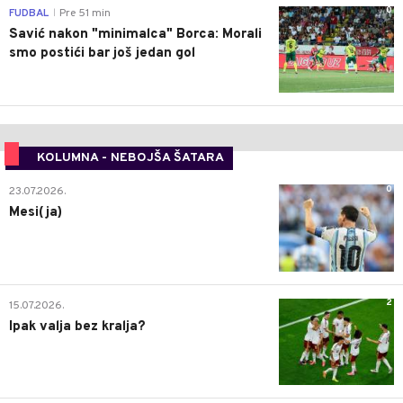
0
FUDBAL
Pre 51 min
|
Savić nakon "minimalca" Borca: Morali
smo postići bar još jedan gol
KOLUMNA - NEBOJŠA ŠATARA
0
23.07.2026.
Mesi(ja)
2
15.07.2026.
Ipak valja bez kralja?