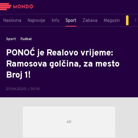
Naslovna
Najnovije
Info
Sport
Zabava
Magazin
M
Sport
Fudbal
PONOĆ je Realovo vrijeme:
Ramosova golčina, za mesto
Broj 1!
25.06.2020. / 00:14