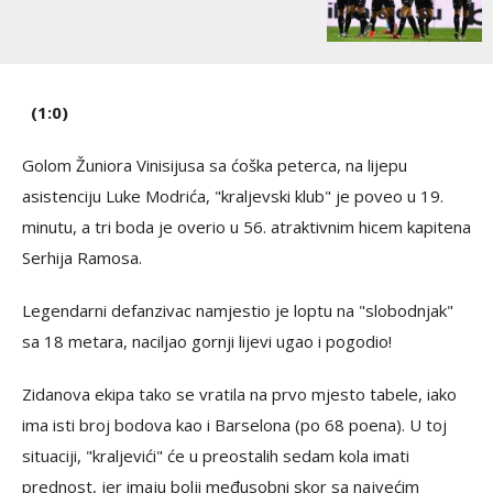
(1:0)
Golom Žuniora Vinisijusa sa ćoška peterca, na lijepu
asistenciju Luke Modrića, "kraljevski klub" je poveo u 19.
minutu, a tri boda je overio u 56. atraktivnim hicem kapitena
Serhija Ramosa.
Legendarni defanzivac namjestio je loptu na "slobodnjak"
sa 18 metara, naciljao gornji lijevi ugao i pogodio!
Zidanova ekipa tako se vratila na prvo mjesto tabele, iako
ima isti broj bodova kao i Barselona (po 68 poena). U toj
situaciji, "kraljevići" će u preostalih sedam kola imati
prednost, jer imaju bolji međusobni skor sa najvećim