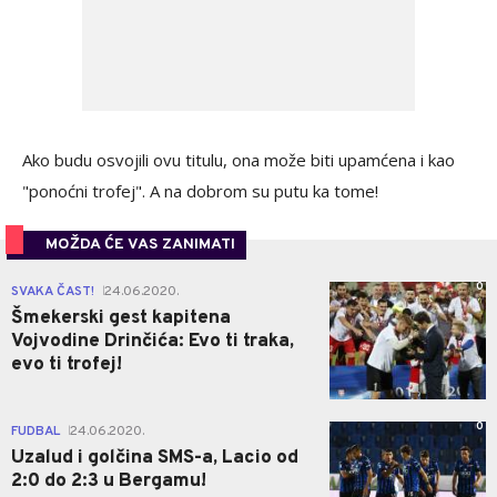
Ako budu osvojili ovu titulu, ona može biti upamćena i kao
"ponoćni trofej". A na dobrom su putu ka tome!
MOŽDA ĆE VAS ZANIMATI
0
SVAKA ČAST!
24.06.2020.
|
Šmekerski gest kapitena
Vojvodine Drinčića: Evo ti traka,
evo ti trofej!
0
FUDBAL
24.06.2020.
|
Uzalud i golčina SMS-a, Lacio od
2:0 do 2:3 u Bergamu!