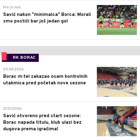
0
Pre 51 min
Savić nakon "minimalca" Borca: Morali
smo postići bar još jedan gol
RK BORAC
0
05.08.2026.
Borac m:tel zakazao osam kontrolnih
utakmica pred početak nove sezone
0
27.07.2026.
Savić otvoreno pred start sezone:
Borac napada titulu, klub ulazi bez
dugova prema igračima!