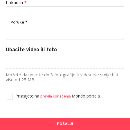
Lokacija
*
Ubacite video ili foto
Možete da ubacite do 3 fotografije ili videa. Ne smije biti
više od 25 MB.
Pristajete na
Mondo portala.
pravila korišćenja
POŠALJI