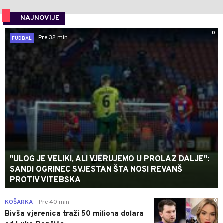
NAJNOVIJE
0
Pre 32 min
FUDBAL
"ULOG JE VELIKI, ALI VJERUJEMO U PROLAZ DALJE":
SANDI OGRINEC SVJESTAN ŠTA NOSI REVANŠ
PROTIV VITEBSKA
0
KOŠARKA
Pre 40 min
|
Bivša vjerenica traži 50 miliona dolara