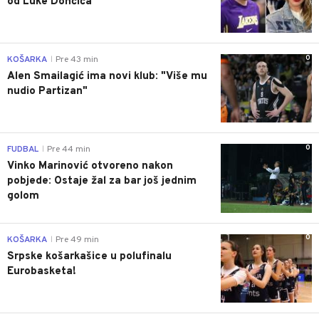
od Luke Dončića
0
KOŠARKA
Pre 43 min
|
Alen Smailagić ima novi klub: "Više mu
nudio Partizan"
0
FUDBAL
Pre 44 min
|
Vinko Marinović otvoreno nakon
pobjede: Ostaje žal za bar još jednim
golom
0
KOŠARKA
Pre 49 min
|
Srpske košarkašice u polufinalu
Eurobasketa!