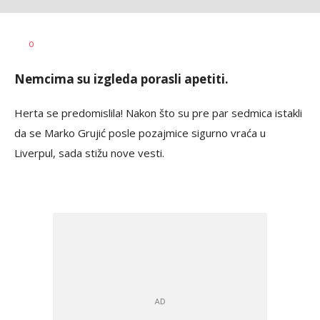
Nebojša
AUTOR
0
Marković
Nemcima su izgleda porasli apetiti.
Herta se predomislila! Nakon što su pre par sedmica istakli
da se Marko Grujić posle pozajmice sigurno vraća u
Liverpul, sada stižu nove vesti.