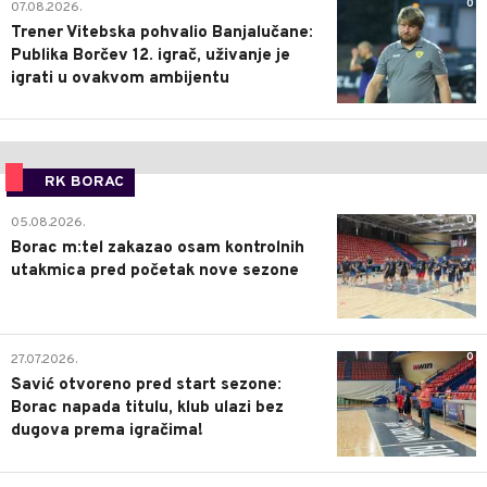
0
07.08.2026.
Trener Vitebska pohvalio Banjalučane:
Publika Borčev 12. igrač, uživanje je
igrati u ovakvom ambijentu
RK BORAC
0
05.08.2026.
Borac m:tel zakazao osam kontrolnih
utakmica pred početak nove sezone
0
27.07.2026.
Savić otvoreno pred start sezone:
Borac napada titulu, klub ulazi bez
dugova prema igračima!