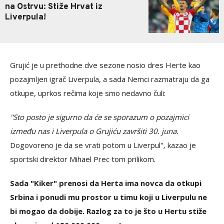
na Ostrvu: Stiže Hrvat iz
Liverpula!
Grujić je u prethodne dve sezone nosio dres Herte kao
pozajmljen igrač Liverpula, a sada Nemci razmatraju da ga
otkupe, uprkos rečima koje smo nedavno čuli:
"Sto posto je sigurno da će se sporazum o pozajmici
između nas i Liverpula o Grujiću završiti 30. juna.
Dogovoreno je da se vrati potom u Liverpul"
,
kazao je
sportski direktor Mihael Prec tom prilikom.
Sada "Kiker" prenosi da Herta ima novca da otkupi
Srbina i ponudi mu prostor u timu koji u Liverpulu ne
bi mogao da dobije. Razlog za to je što u Hertu stiže