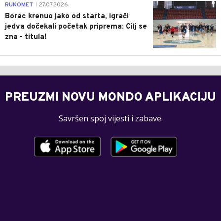
0
RUKOMET
27.07.2026.
|
Borac krenuo jako od starta, igrači
jedva dočekali početak priprema: Cilj se
zna - titula!
PREUZMI NOVU MONDO APLIKACIJU
Savršen spoj vijesti i zabave.