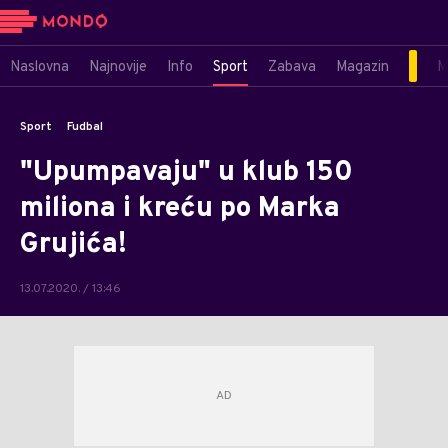
Naslovna
Najnovije
Info
Sport
Zabava
Magazin
M
Sport
Fudbal
"Upumpavaju" u klub 150
miliona i kreću po Marka
Grujića!
13.07.2020. / 13:46