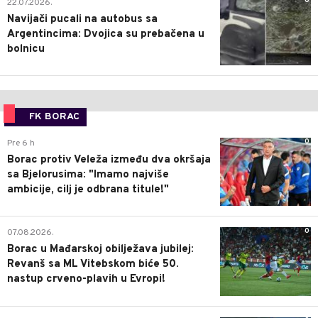
0
22.07.2026.
Navijači pucali na autobus sa
Argentincima: Dvojica su prebačena u
bolnicu
FK BORAC
0
Pre 6 h
Borac protiv Veleža između dva okršaja
sa Bjelorusima: "Imamo najviše
ambicije, cilj je odbrana titule!"
0
07.08.2026.
Borac u Mađarskoj obilježava jubilej:
Revanš sa ML Vitebskom biće 50.
nastup crveno-plavih u Evropi!