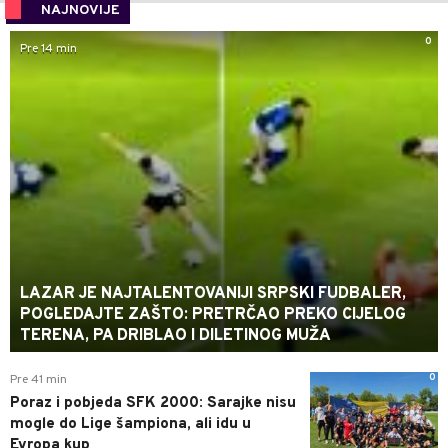
NAJNOVIJE
0
Pre 14 min
LAZAR JE NAJTALENTOVANIJI SRPSKI FUDBALER,
POGLEDAJTE ZAŠTO: PRETRČAO PREKO CIJELOG
TERENA, PA DRIBLAO I DILETINOG MUŽA
0
Pre 41 min
Poraz i pobjeda SFK 2000: Sarajke nisu
mogle do Lige šampiona, ali idu u
Evropa kup