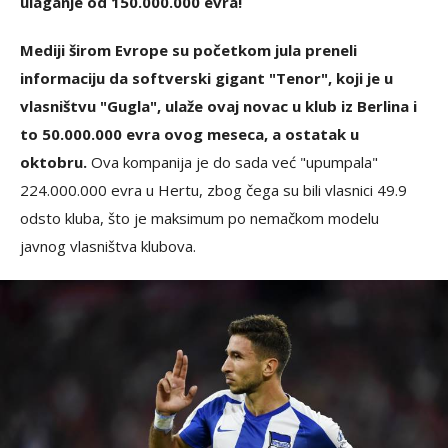
ulaganje od 150.000.000 evra!
Mediji širom Evrope su početkom jula preneli
informaciju da softverski gigant "Tenor", koji je u
vlasništvu "Gugla", ulaže ovaj novac u klub iz Berlina i
to 50.000.000 evra ovog meseca, a ostatak u
oktobru.
Ova kompanija je do sada već "upumpala"
224.000.000 evra u Hertu, zbog čega su bili vlasnici 49.9
odsto kluba, što je maksimum po nemačkom modelu
javnog vlasništva klubova.