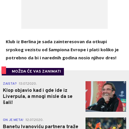
Klub iz Berlina je sada zainteresovan da otkupi
srpskog vezistu od šampiona Evrope i plati koliko je
potrebno da bi i narednih godina nosio njihov dres!
MOŽDA ĆE VAS ZANIMATI
0
ZAISTA?
13.07.2020.
|
Klop objavio kad i gde ide iz
Liverpula, a mnogi misle da se
šali!
0
ON JE META!
12.07.2020.
|
Banetu Ivanoviću partnera traže