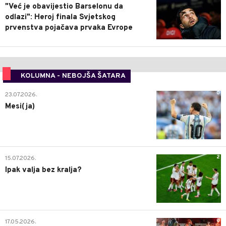
"Već je obavijestio Barselonu da
odlazi": Heroj finala Svjetskog
prvenstva pojačava prvaka Evrope
KOLUMNA - NEBOJŠA ŠATARA
0
23.07.2026.
Mesi(ja)
2
15.07.2026.
Ipak valja bez kralja?
0
17.05.2026.