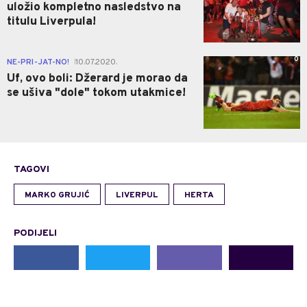
uložio kompletno nasledstvo na
titulu Liverpula!
0
NE-PRI-JAT-NO!
10.07.2020.
|
Uf, ovo boli: Džerard je morao da
se ušiva "dole" tokom utakmice!
TAGOVI
MARKO GRUJIĆ
LIVERPUL
HERTA
PODIJELI