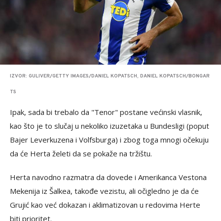
IZVOR: GULIVER/GETTY IMAGES/DANIEL KOPATSCH, DANIEL KOPATSCH/BONGAR
TS
Ipak, sada bi trebalo da "Tenor" postane većinski vlasnik,
kao što je to slučaj u nekoliko izuzetaka u Bundesligi (poput
Bajer Leverkuzena i Volfsburga) i zbog toga mnogi očekuju
da će Herta želeti da se pokaže na tržištu.
Herta navodno razmatra da dovede i Amerikanca Vestona
Mekenija iz Šalkea, takođe vezistu, ali očigledno je da će
Grujić kao već dokazan i aklimatizovan u redovima Herte
biti prioritet.