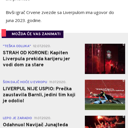
Bivši igrač Crvene zvezde sa Liverpulom ima ugovor do
juna 2023. godine.
MOŽDA ĆE VAS ZANIMATI
0
"TEŠKA ODLUKA"
12.07.2020.
|
STRAH OD KORONE: Kapiten
Liverpula prekida karijeru jer
vodi dom za stare
0
ŠON DAJČ HOĆE U EVROPU
11.07.2020.
|
LIVERPUL NIJE USPIO: Prečka
zaustavila Barnli, jedini tim koji
je odolio!
0
LEPO JE ZARADIO
11.07.2020.
|
Odahnuo! Navijač Junajteda