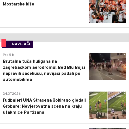
Mostarske kiše
NAVIJAČI
0
Pre 5 h
Brutalna tuča huligana na
zagrebačkom aerodromu! Bed Blu Bojsi
napravili sačekušu, navijači padali po
automobilima
0
24.07.2026.
Fudbaleri UNA Štrasena šokirano gledali
Grobare: Nevjerovatna scena na kraju
utakmice Partizana