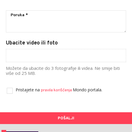
Ubacite video ili foto
Možete da ubacite do 3 fotografije ili videa. Ne smije biti
više od 25 MB.
Pristajete na
Mondo portala.
pravila korišćenja
POŠALJI