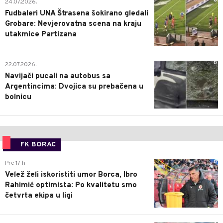
0
24.07.2026.
Fudbaleri UNA Štrasena šokirano gledali
Grobare: Nevjerovatna scena na kraju
utakmice Partizana
0
22.07.2026.
Navijači pucali na autobus sa
Argentincima: Dvojica su prebačena u
bolnicu
FK BORAC
0
Pre 17 h
Velež želi iskoristiti umor Borca, Ibro
Rahimić optimista: Po kvalitetu smo
četvrta ekipa u ligi