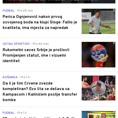
0
FUDBAL
Pre 28 min
|
Perica Ognjenović nakon prvog
osvojenog boda na klupi Sloge: Falilo je
kvaliteta, ima mjesta za napredak
0
OSTALI SPORTOVI
Pre 46 min
|
Rukometni savez Srbije je prošlost:
Promijenjen statut, ime i vizuelni
identitet
0
KOŠARKA
Pre 1 h
|
Da li je tim Crvene zvezde
kompletiran? Evo šta se dešava sa
Kampacom i Kalinićem poslije transfer
bombe
0
FUDBAL
Pre 1 h
|