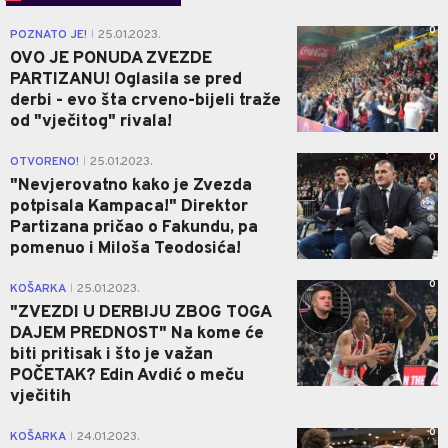
0
POZNATO JE!
25.01.2023.
|
OVO JE PONUDA ZVEZDE
PARTIZANU! Oglasila se pred
derbi - evo šta crveno-bijeli traže
od "vječitog" rivala!
0
OTVORENO!
25.01.2023.
|
"Nevjerovatno kako je Zvezda
potpisala Kampaca!" Direktor
Partizana pričao o Fakundu, pa
pomenuo i Miloša Teodosića!
0
KOŠARKA
25.01.2023.
|
"ZVEZDI U DERBIJU ZBOG TOGA
DAJEM PREDNOST" Na kome će
biti pritisak i što je važan
POČETAK? Edin Avdić o meču
vječitih
0
KOŠARKA
24.01.2023.
|