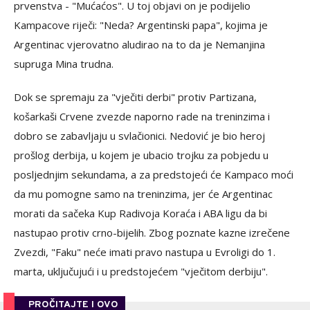
prvenstva - "Mućaćos". U toj objavi on je podijelio
Kampacove riječi: "Neda? Argentinski papa", kojima je
Argentinac vjerovatno aludirao na to da je Nemanjina
supruga Mina trudna.
Dok se spremaju za "vječiti derbi" protiv Partizana,
košarkaši Crvene zvezde naporno rade na treninzima i
dobro se zabavljaju u svlačionici. Nedović je bio heroj
prošlog derbija, u kojem je ubacio trojku za pobjedu u
posljednjim sekundama, a za predstojeći će Kampaco moći
da mu pomogne samo na treninzima, jer će Argentinac
morati da sačeka Kup Radivoja Koraća i ABA ligu da bi
nastupao protiv crno-bijelih. Zbog poznate kazne izrečene
Zvezdi, "Faku" neće imati pravo nastupa u Evroligi do 1.
marta, uključujući i u predstojećem "vječitom derbiju".
PROČITAJTE I OVO