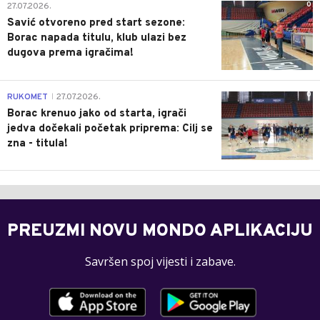
0
27.07.2026.
Savić otvoreno pred start sezone:
Borac napada titulu, klub ulazi bez
dugova prema igračima!
0
RUKOMET
27.07.2026.
|
Borac krenuo jako od starta, igrači
jedva dočekali početak priprema: Cilj se
zna - titula!
PREUZMI NOVU MONDO APLIKACIJU
Savršen spoj vijesti i zabave.