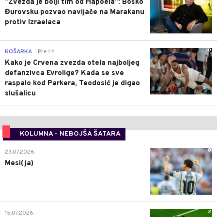
"Zvezda je bolji tim od Hapoela": Boško
Đurovsku pozvao navijače na Marakanu
protiv Izraelaca
0
KOŠARKA
Pre 1 h
|
Kako je Crvena zvezda otela najboljeg
defanzivca Evrolige? Kada se sve
raspalo kod Parkera, Teodosić je digao
slušalicu
KOLUMNA - NEBOJŠA ŠATARA
0
23.07.2026.
Mesi(ja)
2
15.07.2026.