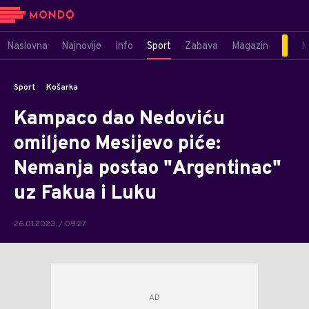
Naslovna
Najnovije
Info
Sport
Zabava
Magazin
M
Sport
Košarka
Kampaco dao Nedoviću
omiljeno Mesijevo piće:
Nemanja postao "Argentinac"
uz Fakua i Luku
26.01.2023. / 09:27