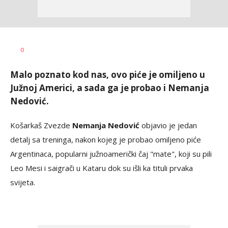
Bojan
AUTOR
0
Jakovljević
Malo poznato kod nas, ovo piće je omiljeno u
Južnoj Americi, a sada ga je probao i Nemanja
Nedović.
Košarkaš Zvezde
Nemanja Nedović
objavio je jedan
detalj sa treninga, nakon kojeg je probao omiljeno piće
Argentinaca, popularni južnoamerički čaj "mate", koji su pili
Leo Mesi i saigrači u Kataru dok su išli ka tituli prvaka
svijeta.