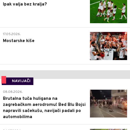
Ipak valja bez kralja?
0
17.05.2026.
Mostarske kiše
NAVIJAČI
0
08.08.2026.
Brutalna tuča huligana na
zagrebačkom aerodromu! Bed Blu Bojsi
napravili sačekušu, navijači padali po
automobilima