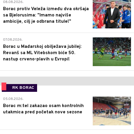
0
08.08.2026.
Borac protiv Veleža između dva okršaja
sa Bjelorusima: "Imamo najviše
ambicije, cilj je odbrana titule!"
0
07.08.2026.
Borac u Mađarskoj obilježava jubilej:
Revanš sa ML Vitebskom biće 50.
nastup crveno-plavih u Evropi!
RK BORAC
0
05.08.2026.
Borac m:tel zakazao osam kontrolnih
utakmica pred početak nove sezone