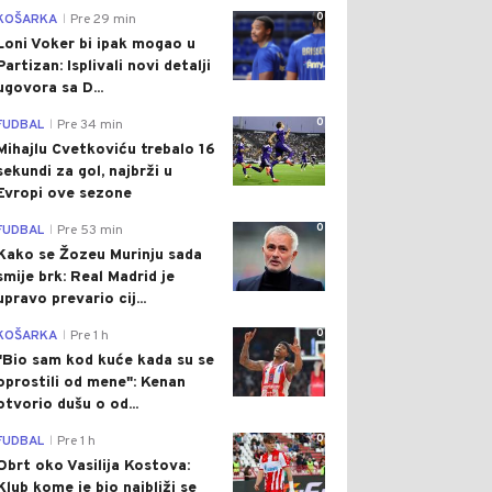
0
KOŠARKA
Pre 29 min
|
Loni Voker bi ipak mogao u
Partizan: Isplivali novi detalji
ugovora sa D...
0
FUDBAL
Pre 34 min
|
Mihajlu Cvetkoviću trebalo 16
sekundi za gol, najbrži u
Evropi ove sezone
0
FUDBAL
Pre 53 min
|
Kako se Žozeu Murinju sada
smije brk: Real Madrid je
upravo prevario cij...
0
KOŠARKA
Pre 1 h
|
"Bio sam kod kuće kada su se
oprostili od mene": Kenan
otvorio dušu o od...
0
FUDBAL
Pre 1 h
|
Obrt oko Vasilija Kostova:
Klub kome je bio najbliži se