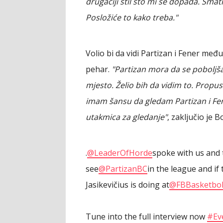
drugačiji stil što mi se dopada. Sm
Posložiće to kako treba."
Volio bi da vidi Partizan i Fener među
pehar.
"Partizan mora da se poboljša 
mjesto. Želio bih da vidim to. Propu
imam šansu da gledam Partizan i Fen
utakmica za gledanje"
, zaključio je 
.
@LeaderOfHorde
spoke with us and t
see
@PartizanBC
in the league and i
Jasikevičius is doing at
@FBBasketbo
Tune into the full interview now
#Ev