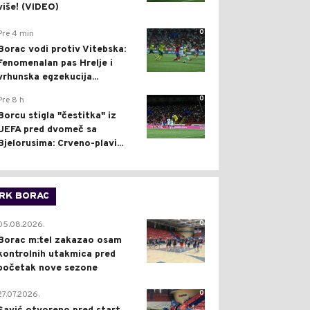
više! (VIDEO)
0
Pre 4 min
Borac vodi protiv Vitebska:
Fenomenalan pas Hrelje i
vrhunska egzekucija...
0
Pre 8 h
Borcu stigla "čestitka" iz
UEFA pred dvomeč sa
Bjelorusima: Crveno-plavi...
RK BORAC
0
05.08.2026.
Borac m:tel zakazao osam
kontrolnih utakmica pred
početak nove sezone
0
27.07.2026.