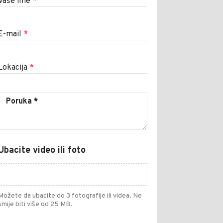
Vaše ime
*
E-mail
*
Lokacija
*
Ubacite video ili foto
Možete da ubacite do 3 fotografije ili videa. Ne
smije biti više od 25 MB.