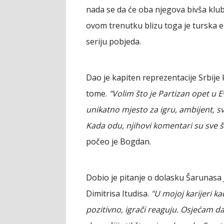
nada se da će oba njegova bivša klub
ovom trenutku blizu toga je turska 
seriju pobjeda.
Dao je kapiten reprezentacije Srbije k
tome.
"Volim što je Partizan opet u Evr
unikatno mjesto za igru, ambijent, sv
Kada odu, njihovi komentari su sve št
počeo je Bogdan.
Dobio je pitanje o dolasku Šarunasa
Dimitrisa Itudisa.
"U mojoj karijeri k
pozitivno, igrači reaguju. Osjećam da