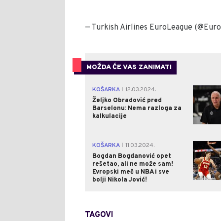
— Turkish Airlines EuroLeague (@Eur
MOŽDA ĆE VAS ZANIMATI
KOŠARKA
12.03.2024.
|
Željko Obradović pred
Barselonu: Nema razloga za
kalkulacije
KOŠARKA
11.03.2024.
|
Bogdan Bogdanović opet
rešetao, ali ne može sam!
Evropski meč u NBA i sve
bolji Nikola Jović!
TAGOVI