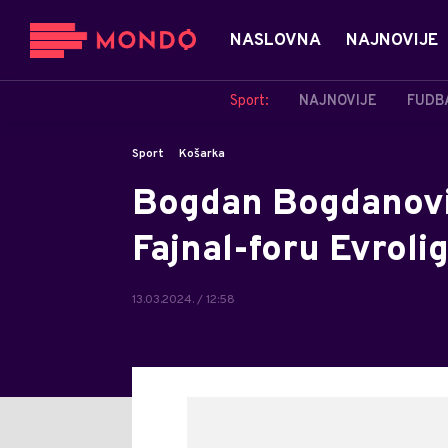
NASLOVNA
NAJNOVIJE
Sport:
NAJNOVIJE
FUDB
Sport
Košarka
Bogdan Bogdanović
Fajnal-foru Evroli
13.03.2024. / 12:58