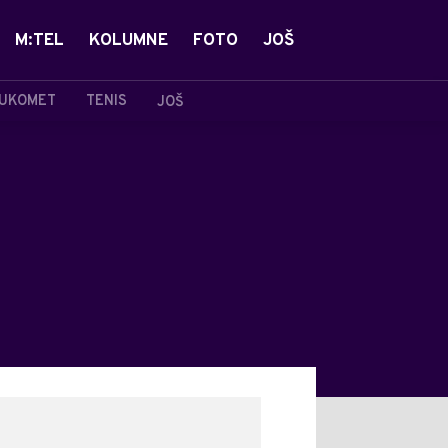
M:TEL
KOLUMNE
FOTO
JOŠ
UKOMET
TENIS
JOŠ