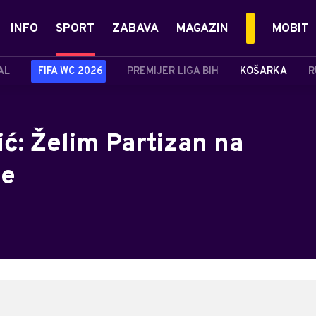
INFO
SPORT
ZABAVA
MAGAZIN
MOBIT
AL
FIFA WC 2026
PREMIJER LIGA BIH
KOŠARKA
R
: Želim Partizan na
ge