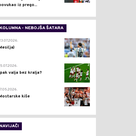
povukao iz prego...
KOLUMNA - NEBOJŠA ŠATARA
0
23.07.2026.
Mesi(ja)
2
15.07.2026.
Ipak valja bez kralja?
0
17.05.2026.
Mostarske kiše
NAVIJAČI