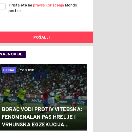
Pristajete na
pravila korišćenja
Mondo
portala.
POŠALJI
NAJNOVIJE
0
Pre 4 min
FUDBAL
BORAC VODI PROTIV VITEBSKA:
FENOMENALAN PAS HRELJE I
VRHUNSKA EGZEKUCIJA...