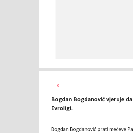
Nebojša
AUTOR
0
Šatara
Bogdan Bogdanović vjeruje da
Evroligi.
Bogdan Bogdanović prati mečeve Part