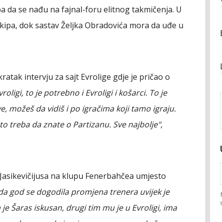
a da se nađu na fajnal-foru elitnog takmičenja. U
ekipa, dok sastav Željka Obradovića mora da uđe u
ratak intervju za sajt Evrolige gdje je pričao o
oligi, to je potrebno i Evroligi i košarci. To je
e, možeš da vidiš i po igračima koji tamo igraju.
o treba da znate o Partizanu. Sve najbolje",
 Jasikevičijusa na klupu Fenerbahčea umjesto
ada god se dogodila promjena trenera uvijek je
 je Šaras iskusan, drugi tim mu je u Evroligi, ima