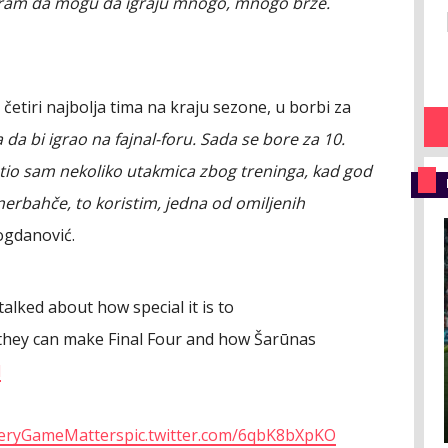
atram da mogu da igraju mnogo, mnogo brže.
 četiri najbolja tima na kraju sezone, u borbi za
da bi igrao na fajnal-foru. Sada se bore za 10.
stio sam nekoliko utakmica zbog treninga, kad god
erbahče, to koristim, jedna od omiljenih
Bogdanović.
alked about how special it is to
f they can make Final Four and how Šarūnas
l
eryGameMatters
pic.twitter.com/6qbK8bXpKO