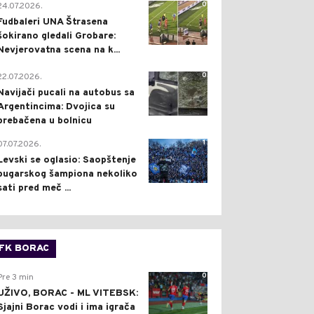
0
24.07.2026.
Fudbaleri UNA Štrasena
šokirano gledali Grobare:
Nevjerovatna scena na k...
0
22.07.2026.
Navijači pucali na autobus sa
Argentincima: Dvojica su
prebačena u bolnicu
1
07.07.2026.
Levski se oglasio: Saopštenje
bugarskog šampiona nekoliko
sati pred meč ...
FK BORAC
0
Pre 3 min
UŽIVO, BORAC - ML VITEBSK:
Sjajni Borac vodi i ima igrača