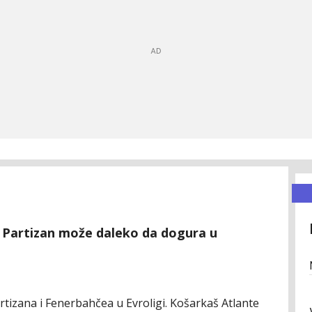
 Partizan može daleko da dogura u
izana i Fenerbahčea u Evroligi. Košarkaš Atlante