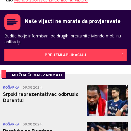
Naše vijesti ne morate da provjeravate
Budite bolje informisani od drugih, preuzmite Mondo mobilnu
aplikaciju
PREUZMI APLIKACIJU
MOŽDA ĆE VAS ZANIMATI
1
KOŠARKA
09.08.2024.
|
Srpski reprezentativac odbrusio
Durentu!
0
KOŠARKA
09.08.2024.
|