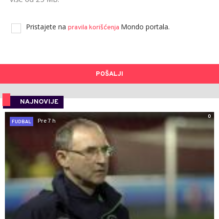
Pristajete na
Mondo portala.
pravila korišćenja
POŠALJI
NAJNOVIJE
0
Pre 7 h
FUDBAL