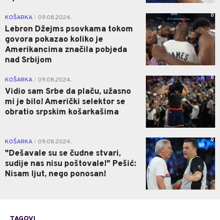
0
KOŠARKA
09.08.2024.
|
Lebron Džejms psovkama tokom
govora pokazao koliko je
Amerikancima značila pobjeda
nad Srbijom
0
KOŠARKA
09.08.2024.
|
Vidio sam Srbe da plaču, užasno
mi je bilo! Američki selektor se
obratio srpskim košarkašima
0
KOŠARKA
09.08.2024.
|
"Dešavale su se čudne stvari,
sudije nas nisu poštovale!" Pešić:
Nisam ljut, nego ponosan!
TAGOVI