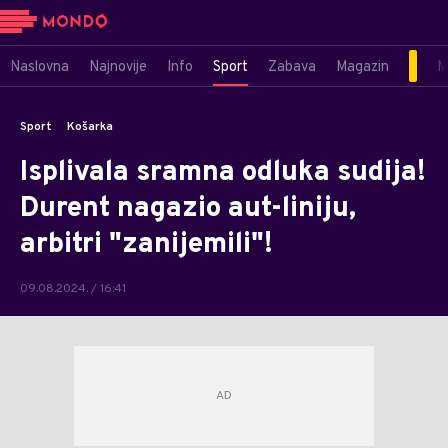
Naslovna
Najnovije
Info
Sport
Zabava
Magazin
M
Sport
Košarka
Isplivala sramna odluka sudija!
Durent nagazio aut-liniju,
arbitri "zanijemili"!
09.08.2024. / 16:41