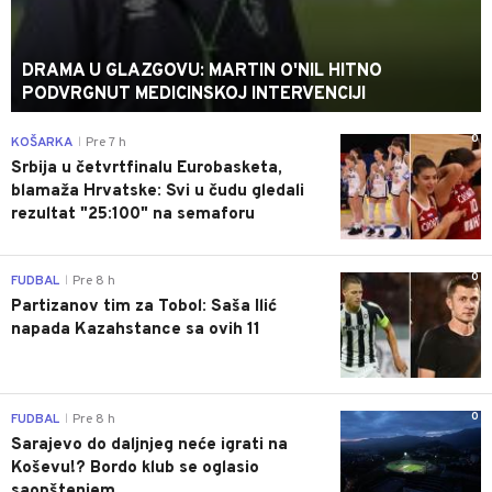
DRAMA U GLAZGOVU: MARTIN O'NIL HITNO
PODVRGNUT MEDICINSKOJ INTERVENCIJI
0
KOŠARKA
Pre 7 h
|
Srbija u četvrtfinalu Eurobasketa,
blamaža Hrvatske: Svi u čudu gledali
rezultat "25:100" na semaforu
0
FUDBAL
Pre 8 h
|
Partizanov tim za Tobol: Saša Ilić
napada Kazahstance sa ovih 11
0
FUDBAL
Pre 8 h
|
Sarajevo do daljnjeg neće igrati na
Koševu!? Bordo klub se oglasio
saopštenjem