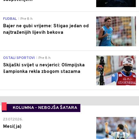
0
FUDBAL
Pre 8 h
|
Bajer ne gubi vrijeme: Stigao jedan od
najtraženijih lijevih bekova
0
OSTALI SPORTOVI
Pre 8 h
|
Skijaški svijet u nevjerici: Olimpijska
šampionka rekla zbogom stazama
KOLUMNA - NEBOJŠA ŠATARA
0
23.07.2026.
Mesi(ja)