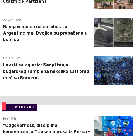
utakmice Partizana
0
22.07.2026.
Navijači pucali na autobus sa
Argentincima: Dvojica su prebačena u
bolnicu
1
07.07.2026.
Levski se oglasio: Saopštenje
bugarskog šampiona nekoliko sati pred
meč sa Borcem!
FK BORAC
0
Pre 10 h
"Odgovornost, disciplina,
koncentracija!" Jasna poruka iz Borca -