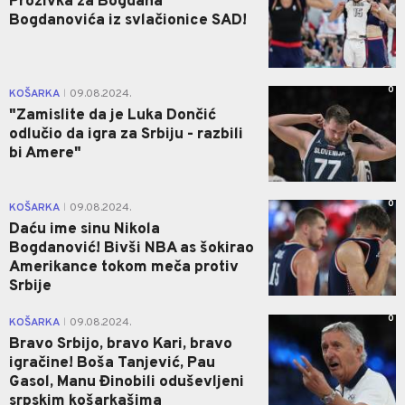
Prozivka za Bogdana
Bogdanovića iz svlačionice SAD!
0
KOŠARKA
09.08.2024.
|
"Zamislite da je Luka Dončić
odlučio da igra za Srbiju - razbili
bi Amere"
0
KOŠARKA
09.08.2024.
|
Daću ime sinu Nikola
Bogdanović! Bivši NBA as šokirao
Amerikance tokom meča protiv
Srbije
0
KOŠARKA
09.08.2024.
|
Bravo Srbijo, bravo Kari, bravo
igračine! Boša Tanjević, Pau
Gasol, Manu Đinobili oduševljeni
srpskim košarkašima