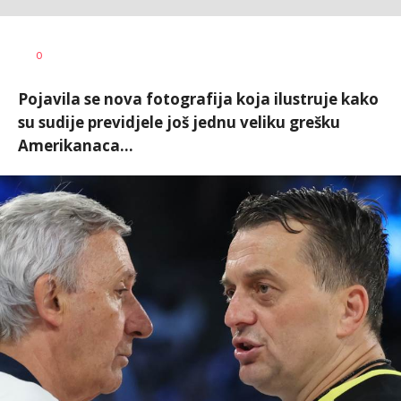
Dragan
AUTOR
0
Šutvić
Pojavila se nova fotografija koja ilustruje kako
su sudije previdjele još jednu veliku grešku
Amerikanaca...