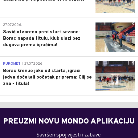
0
27.07.2026.
Savić otvoreno pred start sezone:
Borac napada titulu, klub ulazi bez
dugova prema igračima!
0
RUKOMET
27.07.2026.
|
Borac krenuo jako od starta, igrači
jedva dočekali početak priprema: Cilj se
zna - titula!
PREUZMI NOVU MONDO APLIKACIJU
Savršen spoj vijesti i zabave.