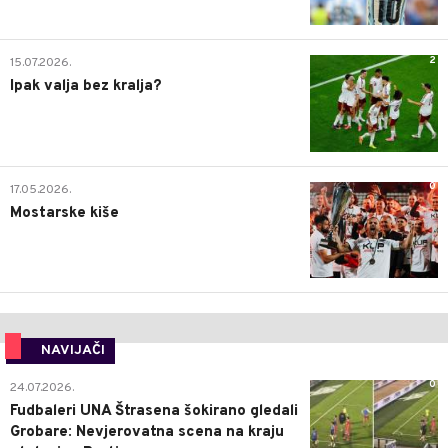
2
15.07.2026.
Ipak valja bez kralja?
0
17.05.2026.
Mostarske kiše
NAVIJAČI
0
24.07.2026.
Fudbaleri UNA Štrasena šokirano gledali
Grobare: Nevjerovatna scena na kraju