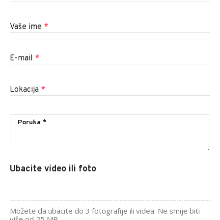
Vaše ime
*
E-mail
*
Lokacija
*
Ubacite video ili foto
Možete da ubacite do 3 fotografije ili videa. Ne smije biti
više od 25 MB.