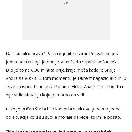
Da li su bili u pravu? Pa procijenite i sami. Pojavila se još
jedna odluka koja je donijeta na štetu srpskih košarkaša.
Bilo je to na 6:36 minuta prije kraja meča kada je Srbija
vodila sa 80:73. U tom momentu je Durent nagazio aut liniju
i sve to ispred sudije iz Paname Hulija Anaje. On je bio tu i
nije vidio situaciju koju je morao da vidi.
Lako je pričati šta bi bilo kad bi bilo, ali ovo je samo jedna
od situacija koju su sudije morale da vide, to im je posao...
"Ne tražim opravdanje, ljut sam jer nismo dobili