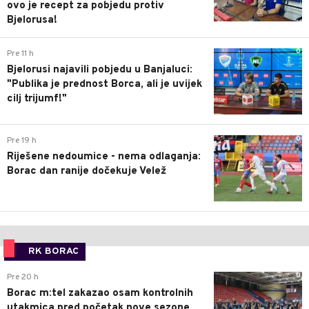
ovo je recept za pobjedu protiv
Bjelorusa!
0
Pre 11 h
Bjelorusi najavili pobjedu u Banjaluci:
"Publika je prednost Borca, ali je uvijek
cilj trijumf!"
0
Pre 19 h
Riješene nedoumice - nema odlaganja:
Borac dan ranije dočekuje Velež
RK BORAC
0
Pre 20 h
Borac m:tel zakazao osam kontrolnih
utakmica pred početak nove sezone