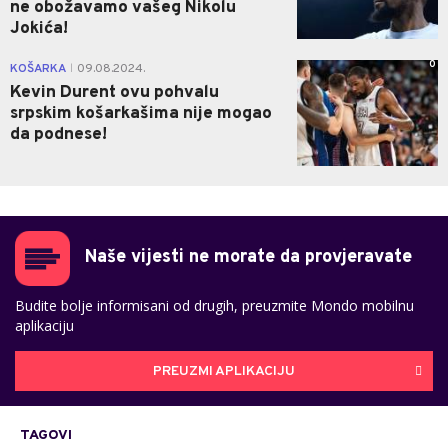
ne obožavamo vašeg Nikolu
Jokića!
0
KOŠARKA
09.08.2024.
|
Kevin Durent ovu pohvalu
srpskim košarkašima nije mogao
da podnese!
Naše vijesti ne morate da provjeravate
Budite bolje informisani od drugih, preuzmite Mondo mobilnu
aplikaciju
PREUZMI APLIKACIJU
TAGOVI