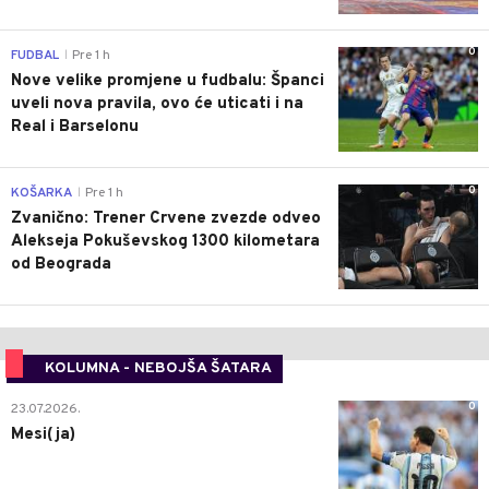
0
FUDBAL
Pre 1 h
|
Nove velike promjene u fudbalu: Španci
uveli nova pravila, ovo će uticati i na
Real i Barselonu
0
KOŠARKA
Pre 1 h
|
Zvanično: Trener Crvene zvezde odveo
Alekseja Pokuševskog 1300 kilometara
od Beograda
KOLUMNA - NEBOJŠA ŠATARA
0
23.07.2026.
Mesi(ja)