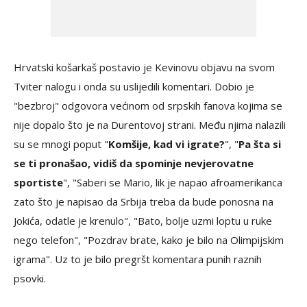
Hrvatski košarkaš postavio je Kevinovu objavu na svom
Tviter nalogu i onda su uslijedili komentari. Dobio je
"bezbroj" odgovora većinom od srpskih fanova kojima se
nije dopalo što je na Durentovoj strani. Među njima nalazili
su se mnogi poput "
Komšije, kad vi igrate?
", "
Pa šta si
se ti pronašao, vidiš da spominje nevjerovatne
sportiste
", "Saberi se Mario, lik je napao afroamerikanca
zato što je napisao da Srbija treba da bude ponosna na
Jokića, odatle je krenulo", "Bato, bolje uzmi loptu u ruke
nego telefon", "Pozdrav brate, kako je bilo na Olimpijskim
igrama". Uz to je bilo pregršt komentara punih raznih
psovki.