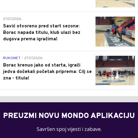
0
27.07.2026.
Savić otvoreno pred start sezone:
Borac napada titulu, klub ulazi bez
dugova prema igračima!
0
RUKOMET
27.07.2026.
|
Borac krenuo jako od starta, igrači
jedva dočekali početak priprema: Cilj se
zna - titula!
PREUZMI NOVU MONDO APLIKACIJU
Savršen spoj vijesti i zabave.