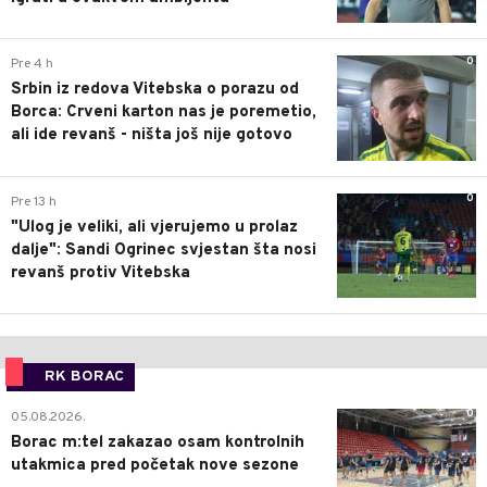
0
Pre 4 h
Srbin iz redova Vitebska o porazu od
Borca: Crveni karton nas je poremetio,
ali ide revanš - ništa još nije gotovo
0
Pre 13 h
"Ulog je veliki, ali vjerujemo u prolaz
dalje": Sandi Ogrinec svjestan šta nosi
revanš protiv Vitebska
RK BORAC
0
05.08.2026.
Borac m:tel zakazao osam kontrolnih
utakmica pred početak nove sezone