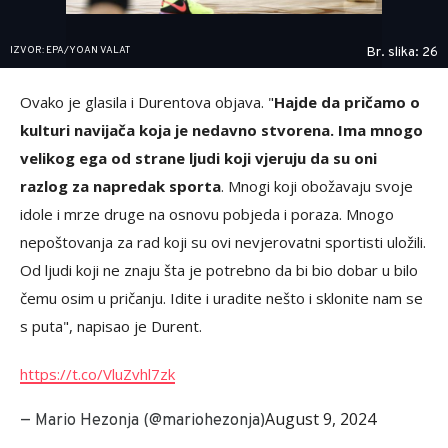
IZVOR: EPA/YOAN VALAT
Br. slika: 26
Ovako je glasila i Durentova objava. "
Hajde da pričamo o
kulturi navijača koja je nedavno stvorena. Ima mnogo
velikog ega od strane ljudi koji vjeruju da su oni
razlog za napredak sporta
. Mnogi koji obožavaju svoje
idole i mrze druge na osnovu pobjeda i poraza. Mnogo
nepoštovanja za rad koji su ovi nevjerovatni sportisti uložili.
Od ljudi koji ne znaju šta je potrebno da bi bio dobar u bilo
čemu osim u pričanju. Idite i uradite nešto i sklonite nam se
s puta", napisao je Durent.
https://t.co/VluZvhl7zk
August 9, 2024
— Mario Hezonja (@mariohezonja)