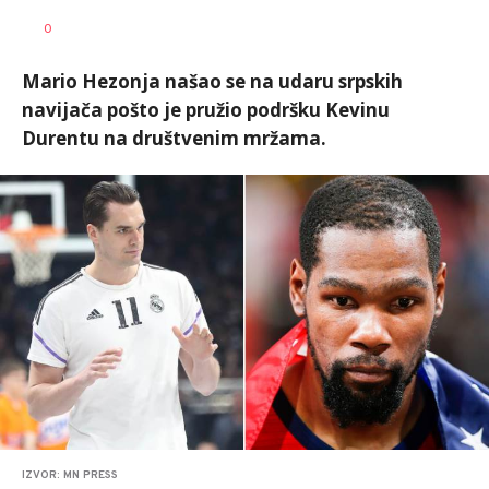
Dragan
AUTOR
0
Šutvić
Mario Hezonja našao se na udaru srpskih
navijača pošto je pružio podršku Kevinu
Durentu na društvenim mržama.
IZVOR: MN PRESS