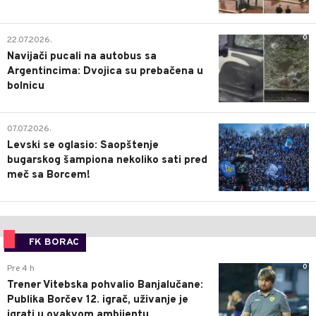
0
22.07.2026.
Navijači pucali na autobus sa
Argentincima: Dvojica su prebačena u
bolnicu
1
07.07.2026.
Levski se oglasio: Saopštenje
bugarskog šampiona nekoliko sati pred
meč sa Borcem!
FK BORAC
0
Pre 4 h
Trener Vitebska pohvalio Banjalučane:
Publika Borčev 12. igrač, uživanje je
igrati u ovakvom ambijentu