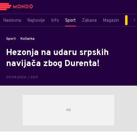
Naslovna
Najnovije
Info
Sport
Zabava
Magazin
M
Sport
Košarka
Hezonja na udaru srpskih
navijača zbog Durenta!
09.08.2024. / 23:11