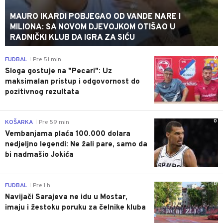
MAURO IKARDI POBJEGAO OD VANDE NARE I
MILIONA: SA NOVOM DJEVOJKOM OTIŠAO U
RADNIČKI KLUB DA IGRA ZA SIĆU
0
FUDBAL
Pre 51 min
|
Sloga gostuje na "Pecari": Uz
maksimalan pristup i odgovornost do
pozitivnog rezultata
0
KOŠARKA
Pre 59 min
|
Vembanjama plaća 100.000 dolara
nedjeljno legendi: Ne žali pare, samo da
bi nadmašio Jokića
0
FUDBAL
Pre 1 h
|
Navijači Sarajeva ne idu u Mostar,
imaju i žestoku poruku za čelnike kluba