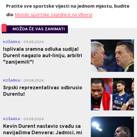
Pratite sve sportske vijesti na jednom mjestu, budite
dio
Mondo sportske zajednice na Viberu!
MOŽDA ĆE VAS ZANIMATI
0
KOŠARKA
09.08.2024.
|
Isplivala sramna odluka sudija!
Durent nagazio aut-liniju, arbitri
"zanijemili"!
1
KOŠARKA
09.08.2024.
|
Srpski reprezentativac odbrusio
Durentu!
0
KOŠARKA
09.08.2024.
|
Kevin Durent nastavio svađu sa
navijačima Denvera: Jadnici, mi