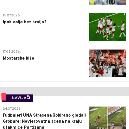
2
15.07.2026.
Ipak valja bez kralja?
0
17.05.2026.
Mostarske kiše
NAVIJAČI
0
24.07.2026.
Fudbaleri UNA Štrasena šokirano gledali
Grobare: Nevjerovatna scena na kraju
utakmice Partizana