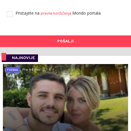
Pristajete na
Mondo portala.
pravila korišćenja
POŠALJI
NAJNOVIJE
0
Pre 44 min
FUDBAL