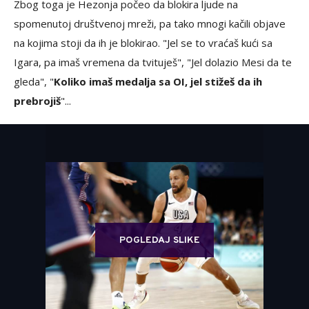
Zbog toga je Hezonja počeo da blokira ljude na
spomenutoj društvenoj mreži, pa tako mnogi kačili objave
na kojima stoji da ih je blokirao. "Jel se to vraćaš kući sa
Igara, pa imaš vremena da tvituješ", "Jel dolazio Mesi da te
gleda", "
Koliko imaš medalja sa OI, jel stižeš da ih
prebrojiš
"...
POGLEDAJ SLIKE