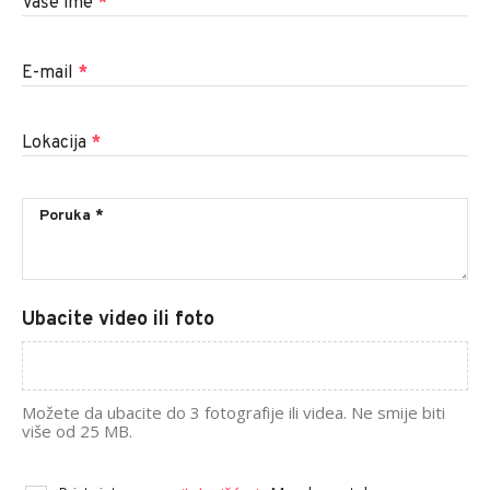
Vaše ime
*
E-mail
*
Lokacija
*
Ubacite video ili foto
Možete da ubacite do 3 fotografije ili videa. Ne smije biti
više od 25 MB.