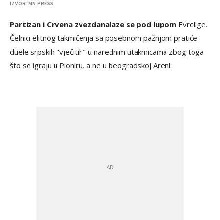
IZVOR: MN PRESS
Partizan i Crvena zvezda
nalaze se pod lupom
Evrolige.
Čelnici elitnog takmičenja sa posebnom pažnjom pratiće
duele srpskih "vječitih" u narednim utakmicama zbog toga
što se igraju u Pioniru, a ne u beogradskoj Areni.