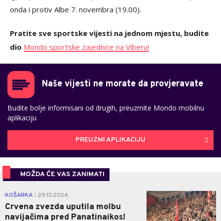
onda i protiv Albe 7. novembra (19.00).
Pratite sve sportske vijesti na jednom mjestu, budite
dio
Mondo sportske zajednice na Viberu!
Naše vijesti ne morate da provjeravate
Budite bolje informisani od drugih, preuzmite Mondo mobilnu
aplikaciju
PREUZMI APLIKACIJU
MOŽDA ĆE VAS ZANIMATI
0
KOŠARKA
29.10.2024.
|
Crvena zvezda uputila molbu
navijačima pred Panatinaikos!