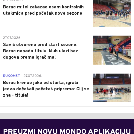
05.08.2026.
Borac m:tel zakazao osam kontrolnih
utakmica pred početak nove sezone
0
27.07.2026.
Savić otvoreno pred start sezone:
Borac napada titulu, klub ulazi bez
dugova prema igračima!
0
RUKOMET
27.07.2026.
|
Borac krenuo jako od starta, igrači
jedva dočekali početak priprema: Cilj se
zna - titula!
PREUZMI NOVU MONDO APLIKACIJU