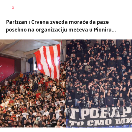
Dragan
AUTOR
0
Šutvić
Partizan i Crvena zvezda moraće da paze
posebno na organizaciju mečeva u Pioniru...