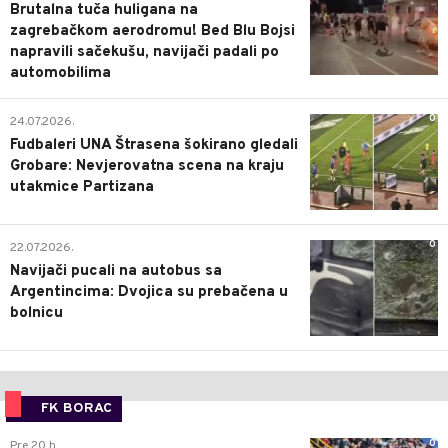
Brutalna tuča huligana na
zagrebačkom aerodromu! Bed Blu Bojsi
napravili sačekušu, navijači padali po
automobilima
0
24.07.2026.
Fudbaleri UNA Štrasena šokirano gledali
Grobare: Nevjerovatna scena na kraju
utakmice Partizana
0
22.07.2026.
Navijači pucali na autobus sa
Argentincima: Dvojica su prebačena u
bolnicu
FK BORAC
0
Pre 20 h