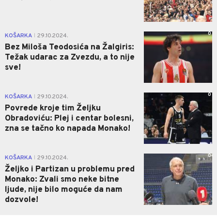
0
KOŠARKA
29.10.2024.
|
Bez Miloša Teodosića na Žalgiris:
Težak udarac za Zvezdu, a to nije
sve!
0
KOŠARKA
29.10.2024.
|
Povrede kroje tim Željku
Obradoviću: Plej i centar bolesni,
zna se tačno ko napada Monako!
0
KOŠARKA
29.10.2024.
|
Željko i Partizan u problemu pred
Monako: Zvali smo neke bitne
ljude, nije bilo moguće da nam
dozvole!