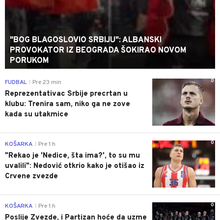
"BOG BLAGOSLOVIO SRBIJU": ALBANSKI
PROVOKATOR IZ BEOGRADA ŠOKIRAO NOVOM
PORUKOM
0
FUDBAL
Pre 23 min
|
Reprezentativac Srbije precrtan u
klubu: Trenira sam, niko ga ne zove
kada su utakmice
0
KOŠARKA
Pre 1 h
|
"Rekao je 'Nedice, šta ima?', to su mu
uvalili": Nedović otkrio kako je otišao iz
Crvene zvezde
0
KOŠARKA
Pre 1 h
|
Poslije Zvezde, i Partizan hoće da uzme