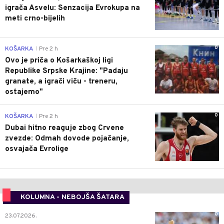
igrača Asvelu: Senzacija Evrokupa na
meti crno-bijelih
0
KOŠARKA
Pre 2 h
|
Ovo je priča o Košarkaškoj ligi
Republike Srpske Krajine: "Padaju
granate, a igrači viču - treneru,
ostajemo"
0
KOŠARKA
Pre 2 h
|
Dubai hitno reaguje zbog Crvene
zvezde: Odmah dovode pojačanje,
osvajača Evrolige
KOLUMNA - NEBOJŠA ŠATARA
0
23.07.2026.