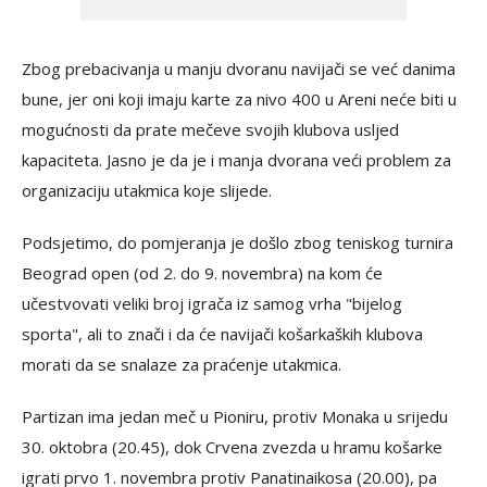
Zbog prebacivanja u manju dvoranu navijači se već danima
bune, jer oni koji imaju karte za nivo 400 u Areni neće biti u
mogućnosti da prate mečeve svojih klubova usljed
kapaciteta. Jasno je da je i manja dvorana veći problem za
organizaciju utakmica koje slijede.
Podsjetimo, do pomjeranja je došlo zbog teniskog turnira
Beograd open (od 2. do 9. novembra) na kom će
učestvovati veliki broj igrača iz samog vrha "bijelog
sporta", ali to znači i da će navijači košarkaških klubova
morati da se snalaze za praćenje utakmica.
Partizan ima jedan meč u Pioniru, protiv Monaka u srijedu
30. oktobra (20.45), dok Crvena zvezda u hramu košarke
igrati prvo 1. novembra protiv Panatinaikosa (20.00), pa