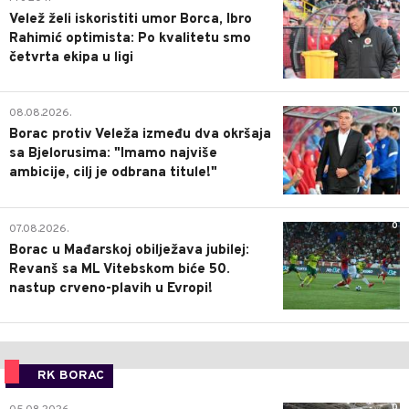
Velež želi iskoristiti umor Borca, Ibro
Rahimić optimista: Po kvalitetu smo
četvrta ekipa u ligi
0
08.08.2026.
Borac protiv Veleža između dva okršaja
sa Bjelorusima: "Imamo najviše
ambicije, cilj je odbrana titule!"
0
07.08.2026.
Borac u Mađarskoj obilježava jubilej:
Revanš sa ML Vitebskom biće 50.
nastup crveno-plavih u Evropi!
RK BORAC
0