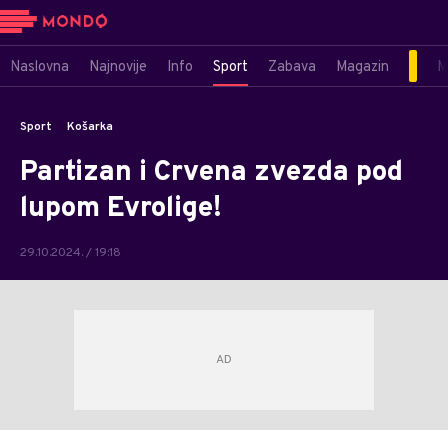
Naslovna
Najnovije
Info
Sport
Zabava
Magazin
M
Sport
Košarka
Partizan i Crvena zvezda pod
lupom Evrolige!
29.10.2024. / 19:18