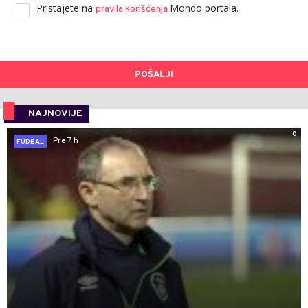
Pristajete na
Mondo portala.
pravila korišćenja
POŠALJI
NAJNOVIJE
0
Pre 7 h
FUDBAL