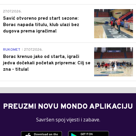
0
27.07.2026.
Savić otvoreno pred start sezone:
Borac napada titulu, klub ulazi bez
dugova prema igračima!
0
RUKOMET
27.07.2026.
|
Borac krenuo jako od starta, igrači
jedva dočekali početak priprema: Cilj se
zna - titula!
PREUZMI NOVU MONDO APLIKACIJU
Savršen spoj vijesti i zabave.