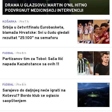
DRAMA U GLAZGOVU: MARTIN O'NIL HITNO
PODVRGNUT MEDICINSKOJ INTERVENCIJI
0
KOŠARKA
Pre 7 h
|
Srbija u četvrtfinalu Eurobasketa,
blamaža Hrvatske: Svi u čudu gledali
rezultat "25:100" na semaforu
0
FUDBAL
Pre 8 h
|
Partizanov tim za Tobol: Saša Ilić
napada Kazahstance sa ovih 11
0
FUDBAL
Pre 8 h
|
Sarajevo do daljnjeg neće igrati na
Koševu!? Bordo klub se oglasio
saopštenjem