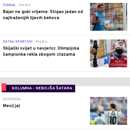
0
FUDBAL
Pre 8 h
|
Bajer ne gubi vrijeme: Stigao jedan od
najtraženijih lijevih bekova
0
OSTALI SPORTOVI
Pre 8 h
|
Skijaški svijet u nevjerici: Olimpijska
šampionka rekla zbogom stazama
KOLUMNA - NEBOJŠA ŠATARA
0
23.07.2026.
Mesi(ja)