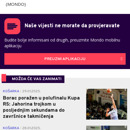
(MONDO)
Naše vijesti ne morate da provjeravate
Budite bolje informisani od drugih, preuzmite Mondo mobilnu
aplikaciju
PREUZMI APLIKACIJU
MOŽDA ĆE VAS ZANIMATI
0
KOŠARKA
29.01.2025.
|
Borac poražen u polufinalu Kupa
RS: Jahorina trojkom u
posljednjim sekundama do
završnice takmičenja
0
KOŠARKA
28.01.2025.
|