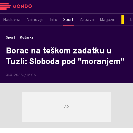
Naslovna
Najnovije
Info
Sport
Zabava
Magazin
M
Sport
Košarka
Borac na teškom zadatku u
Tuzli: Sloboda pod "moranjem"
31.01.2025. / 18:06