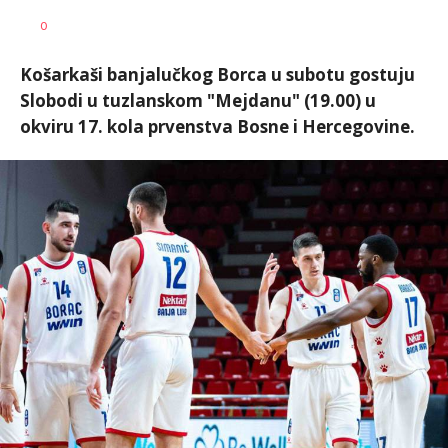
Nebojša
AUTOR
0
Šatara
Košarkaši banjalučkog Borca u subotu gostuju
Slobodi u tuzlanskom "Mejdanu" (19.00) u
okviru 17. kola prvenstva Bosne i Hercegovine.