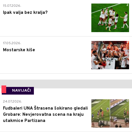
2
15.07.2026.
Ipak valja bez kralja?
0
17.05.2026.
Mostarske kiše
NAVIJAČI
0
24.07.2026.
Fudbaleri UNA Štrasena šokirano gledali
Grobare: Nevjerovatna scena na kraju
utakmice Partizana