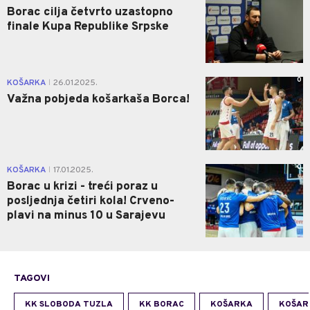
Borac cilja četvrto uzastopno
finale Kupa Republike Srpske
0
KOŠARKA
26.01.2025.
|
Važna pobjeda košarkaša Borca!
0
KOŠARKA
17.01.2025.
|
Borac u krizi - treći poraz u
posljednja četiri kola! Crveno-
plavi na minus 10 u Sarajevu
TAGOVI
KK SLOBODA TUZLA
KK BORAC
KOŠARKA
KOŠAR