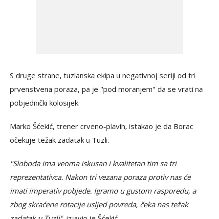
S druge strane, tuzlanska ekipa u negativnoj seriji od tri
prvenstvena poraza, pa je "pod moranjem" da se vrati na
pobjednički kolosijek.
Marko Šćekić, trener crveno-plavih, istakao je da Borac
očekuje težak zadatak u Tuzli.
"Sloboda ima veoma iskusan i kvalitetan tim sa tri
reprezentativca. Nakon tri vezana poraza protiv nas će
imati imperativ pobjede. Igramo u gustom rasporedu, a
zbog skraćene rotacije usljed povreda, čeka nas težak
zadatak u Tuzli",
izjavio je Šćekić.