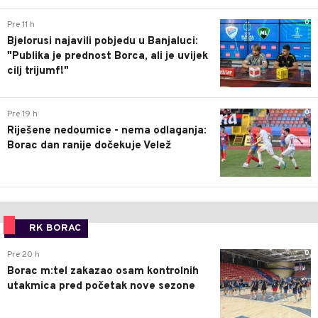
0
Pre 11 h
Bjelorusi najavili pobjedu u Banjaluci:
"Publika je prednost Borca, ali je uvijek
cilj trijumf!"
0
Pre 19 h
Riješene nedoumice - nema odlaganja:
Borac dan ranije dočekuje Velež
RK BORAC
0
Pre 20 h
Borac m:tel zakazao osam kontrolnih
utakmica pred početak nove sezone