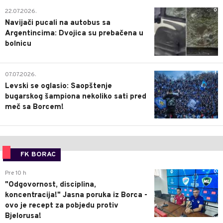
0
22.07.2026.
Navijači pucali na autobus sa
Argentincima: Dvojica su prebačena u
bolnicu
1
07.07.2026.
Levski se oglasio: Saopštenje
bugarskog šampiona nekoliko sati pred
meč sa Borcem!
FK BORAC
0
Pre 10 h
"Odgovornost, disciplina,
koncentracija!" Jasna poruka iz Borca -
ovo je recept za pobjedu protiv
Bjelorusa!