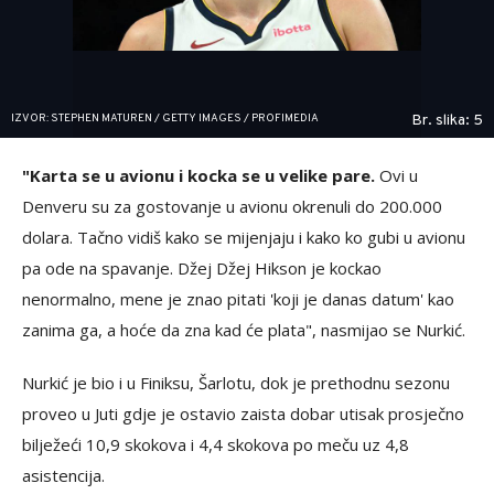
IZVOR: STEPHEN MATUREN / GETTY IMAGES / PROFIMEDIA
Br. slika: 5
"Karta se u avionu i kocka se u velike pare.
Ovi u
Denveru su za gostovanje u avionu okrenuli do 200.000
dolara. Tačno vidiš kako se mijenjaju i kako ko gubi u avionu
pa ode na spavanje. Džej Džej Hikson je kockao
nenormalno, mene je znao pitati 'koji je danas datum' kao
zanima ga, a hoće da zna kad će plata", nasmijao se Nurkić.
Nurkić je bio i u Finiksu, Šarlotu, dok je prethodnu sezonu
proveo u Juti gdje je ostavio zaista dobar utisak prosječno
bilježeći 10,9 skokova i 4,4 skokova po meču uz 4,8
asistencija.