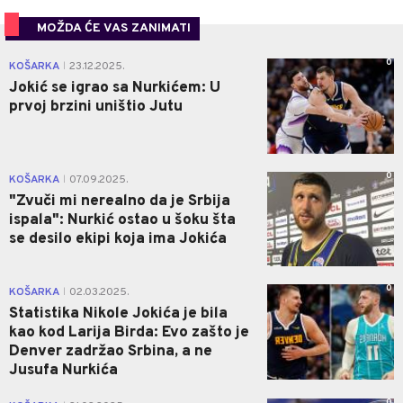
MOŽDA ĆE VAS ZANIMATI
0
KOŠARKA
23.12.2025.
|
Jokić se igrao sa Nurkićem: U
prvoj brzini uništio Jutu
0
KOŠARKA
07.09.2025.
|
"Zvuči mi nerealno da je Srbija
ispala": Nurkić ostao u šoku šta
se desilo ekipi koja ima Jokića
0
KOŠARKA
02.03.2025.
|
Statistika Nikole Jokića je bila
kao kod Larija Birda: Evo zašto je
Denver zadržao Srbina, a ne
Jusufa Nurkića
0