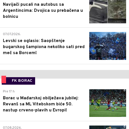
Navijači pucali na autobus sa
Argentincima: Dvojica su prebačena u
bolnicu
1
07.07.2026.
Levski se oglasio: Saopštenje
bugarskog šampiona nekoliko sati pred
meč sa Borcem!
FK BORAC
0
Pre 17 h
Borac u Mađarskoj obilježava jubilej:
Revanš sa ML Vitebskom biće 50.
nastup crveno-plavih u Evropi!
0
07.08.2026.