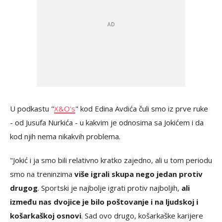
U podkastu "
X&O's
" kod Edina Avdića čuli smo iz prve ruke
- od Jusufa Nurkića - u kakvim je odnosima sa Jokićem i da
kod njih nema nikakvih problema.
"Jokić i ja smo bili relativno kratko zajedno, ali u tom periodu
smo na treninzima
više igrali skupa nego jedan protiv
drugog
. Sportski je najbolje igrati protiv najboljih,
ali
između nas dvojice je bilo poštovanje i na ljudskoj i
košarkaškoj osnovi
. Sad ovo drugo, košarkaške karijere