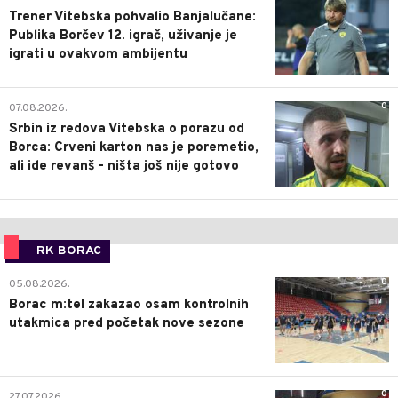
Trener Vitebska pohvalio Banjalučane:
Publika Borčev 12. igrač, uživanje je
igrati u ovakvom ambijentu
0
07.08.2026.
Srbin iz redova Vitebska o porazu od
Borca: Crveni karton nas je poremetio,
ali ide revanš - ništa još nije gotovo
RK BORAC
0
05.08.2026.
Borac m:tel zakazao osam kontrolnih
utakmica pred početak nove sezone
0
27.07.2026.