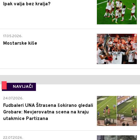
Ipak valja bez kralja?
0
17.05.2026.
Mostarske kiše
NAVIJAČI
0
24.07.2026.
Fudbaleri UNA Štrasena šokirano gledali
Grobare: Nevjerovatna scena na kraju
utakmice Partizana
0
22.07.2026.