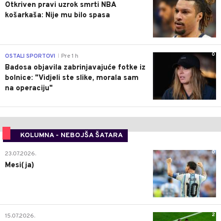
Otkriven pravi uzrok smrti NBA
košarkaša: Nije mu bilo spasa
0
OSTALI SPORTOVI
Pre 1 h
|
Badosa objavila zabrinjavajuće fotke iz
bolnice: "Vidjeli ste slike, morala sam
na operaciju"
KOLUMNA - NEBOJŠA ŠATARA
0
23.07.2026.
Mesi(ja)
2
15.07.2026.