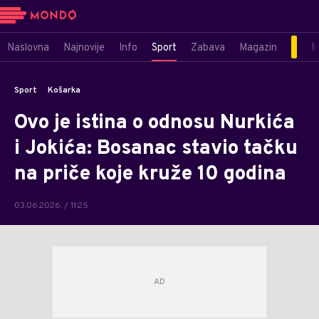
Naslovna
Najnovije
Info
Sport
Zabava
Magazin
M
Sport
Košarka
Ovo je istina o odnosu Nurkića
i Jokića: Bosanac stavio tačku
na priče koje kruže 10 godina
03.06.2026. / 11:25