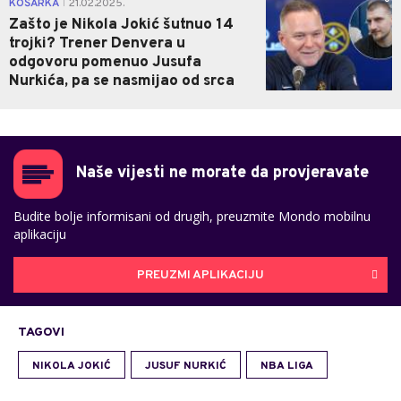
KOŠARKA
21.02.2025.
|
Zašto je Nikola Jokić šutnuo 14
trojki? Trener Denvera u
odgovoru pomenuo Jusufa
Nurkića, pa se nasmijao od srca
Naše vijesti ne morate da provjeravate
Budite bolje informisani od drugih, preuzmite Mondo mobilnu
aplikaciju
PREUZMI APLIKACIJU
TAGOVI
NIKOLA JOKIĆ
JUSUF NURKIĆ
NBA LIGA