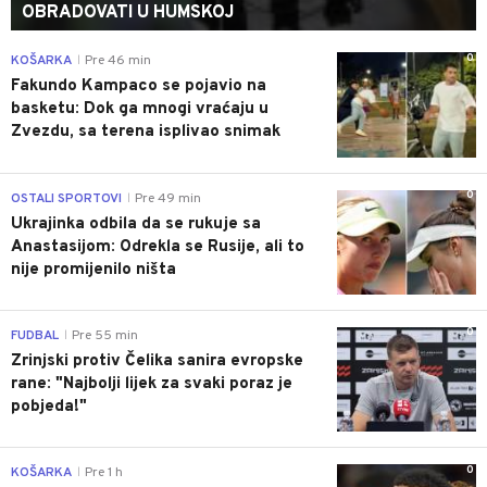
OBRADOVATI U HUMSKOJ
0
KOŠARKA
Pre 46 min
|
Fakundo Kampaco se pojavio na
basketu: Dok ga mnogi vraćaju u
Zvezdu, sa terena isplivao snimak
0
OSTALI SPORTOVI
Pre 49 min
|
Ukrajinka odbila da se rukuje sa
Anastasijom: Odrekla se Rusije, ali to
nije promijenilo ništa
0
FUDBAL
Pre 55 min
|
Zrinjski protiv Čelika sanira evropske
rane: "Najbolji lijek za svaki poraz je
pobjeda!"
0
KOŠARKA
Pre 1 h
|