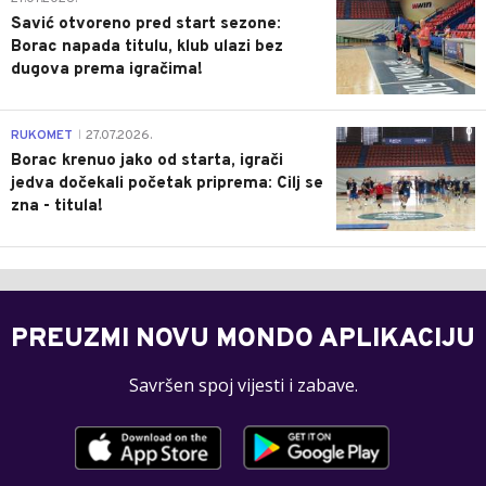
Savić otvoreno pred start sezone:
Borac napada titulu, klub ulazi bez
dugova prema igračima!
0
RUKOMET
27.07.2026.
|
Borac krenuo jako od starta, igrači
jedva dočekali početak priprema: Cilj se
zna - titula!
PREUZMI NOVU MONDO APLIKACIJU
Savršen spoj vijesti i zabave.