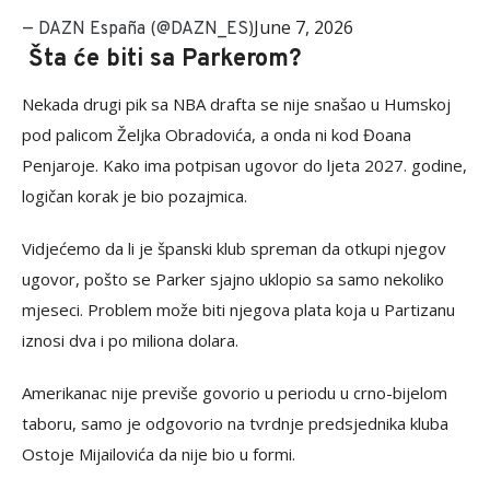
June 7, 2026
— DAZN España (@DAZN_ES)
Šta će biti sa Parkerom?
Nekada drugi pik sa NBA drafta se nije snašao u Humskoj
pod palicom Željka Obradovića, a onda ni kod Đoana
Penjaroje. Kako ima potpisan ugovor do ljeta 2027. godine,
logičan korak je bio pozajmica.
Vidjećemo da li je španski klub spreman da otkupi njegov
ugovor, pošto se Parker sjajno uklopio sa samo nekoliko
mjeseci. Problem može biti njegova plata koja u Partizanu
iznosi dva i po miliona dolara.
Amerikanac nije previše govorio u periodu u crno-bijelom
taboru, samo je odgovorio na tvrdnje predsjednika kluba
Ostoje Mijailovića da nije bio u formi.