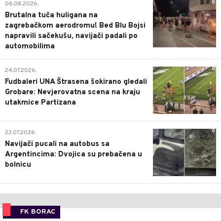
0
08.08.2026.
Brutalna tuča huligana na
zagrebačkom aerodromu! Bed Blu Bojsi
napravili sačekušu, navijači padali po
automobilima
0
24.07.2026.
Fudbaleri UNA Štrasena šokirano gledali
Grobare: Nevjerovatna scena na kraju
utakmice Partizana
0
22.07.2026.
Navijači pucali na autobus sa
Argentincima: Dvojica su prebačena u
bolnicu
FK BORAC