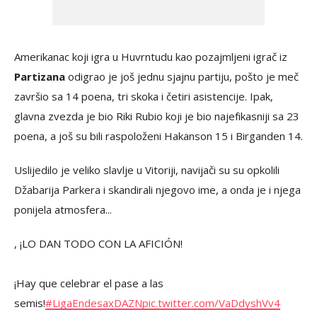
Amerikanac koji igra u Huvrntudu kao pozajmljeni igrač iz
Partizana
odigrao je još jednu sjajnu partiju, pošto je meč
završio sa 14 poena, tri skoka i četiri asistencije. Ipak,
glavna zvezda je bio Riki Rubio koji je bio najefikasniji sa 23
poena, a još su bili raspoloženi Hakanson 15 i Birganden 14.
Uslijedilo je veliko slavlje u Vitoriji, navijači su su opkolili
Džabarija Parkera i skandirali njegovo ime, a onda je i njega
ponijela atmosfera...
, ¡LO DAN TODO CON LA AFICIÓN!
¡Hay que celebrar el pase a las
semis!
#LigaEndesaxDAZN
pic.twitter.com/VaDdyshVv4