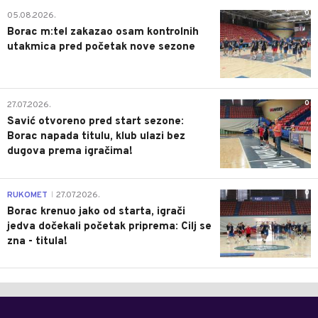
0
05.08.2026.
Borac m:tel zakazao osam kontrolnih
utakmica pred početak nove sezone
0
27.07.2026.
Savić otvoreno pred start sezone:
Borac napada titulu, klub ulazi bez
dugova prema igračima!
0
RUKOMET
27.07.2026.
|
Borac krenuo jako od starta, igrači
jedva dočekali početak priprema: Cilj se
zna - titula!