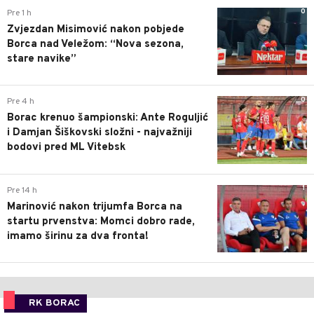
0
Pre 1 h
Zvjezdan Misimović nakon pobjede
Borca nad Veležom: “Nova sezona,
stare navike”
0
Pre 4 h
Borac krenuo šampionski: Ante Roguljić
i Damjan Šiškovski složni - najvažniji
bodovi pred ML Vitebsk
1
Pre 14 h
Marinović nakon trijumfa Borca na
startu prvenstva: Momci dobro rade,
imamo širinu za dva fronta!
RK BORAC