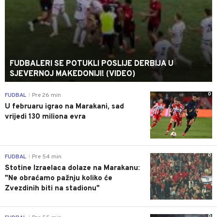
FUDBALERI SE POTUKLI POSLIJE DERBIJA U
SJEVERNOJ MAKEDONIJI! (VIDEO)
0
FUDBAL
Pre 26 min
|
U februaru igrao na Marakani, sad
vrijedi 130 miliona evra
0
FUDBAL
Pre 54 min
|
Stotine Izraelaca dolaze na Marakanu:
"Ne obraćamo pažnju koliko će
Zvezdinih biti na stadionu"
0