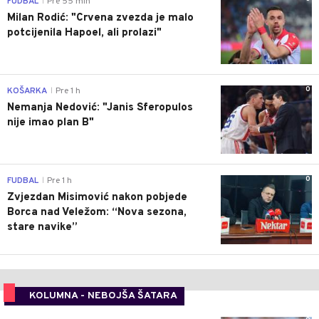
FUDBAL
Pre 55 min
|
Milan Rodić: "Crvena zvezda je malo
potcijenila Hapoel, ali prolazi"
0
KOŠARKA
Pre 1 h
|
Nemanja Nedović: "Janis Sferopulos
nije imao plan B"
0
FUDBAL
Pre 1 h
|
Zvjezdan Misimović nakon pobjede
Borca nad Veležom: “Nova sezona,
stare navike”
KOLUMNA - NEBOJŠA ŠATARA