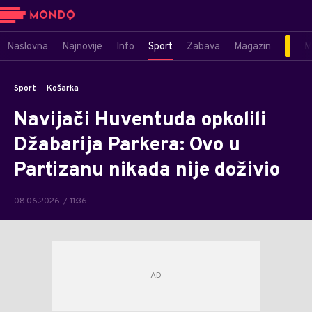
Naslovna
Najnovije
Info
Sport
Zabava
Magazin
M
Sport
Košarka
Navijači Huventuda opkolili
Džabarija Parkera: Ovo u
Partizanu nikada nije doživio
08.06.2026. / 11:36