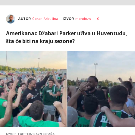
AUTOR
Goran Arbutina
0
IZVOR
mondo.rs
Amerikanac Džabari Parker uživa u Huventudu,
šta će biti na kraju sezone?
IZVOR: TWITTER/ DAZN ESPAÑA