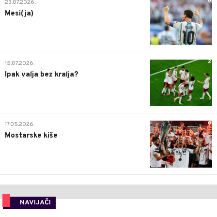
0
23.07.2026.
Mesi(ja)
2
15.07.2026.
Ipak valja bez kralja?
0
17.05.2026.
Mostarske kiše
NAVIJAČI