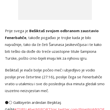
Prije svega je
Bešiktaš svojom odbranom zaustavio
Fenerbahče
, takođe pogađao je trojke kada je bilo
najvažnije, tako da će četi Šarunasa Jasikevičijusa i te kako
biti teško da dođe do treće uzastopne titule šampiona
Turske, pošto crno-bijeli imaju lek za njihovu igru.
Bešiktaš je inače bolje počeo meč i ubjedljivo je vodio
poslije prve četvrtine (27:16), poslije čega se Fenerbahče
vratio u utakmicu i sve do poslednja dva minuta gledali smo
izuzetno neizvjestan meč.
⚫️⚪️ Galibiyetin ardından Beşiktaş
GAİN!
#TSBSL
#beINSPORTS
pic.twitter.com/PmeWqMXtOE