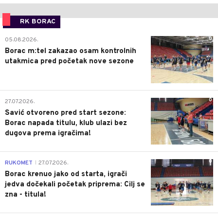
RK BORAC
0
05.08.2026.
Borac m:tel zakazao osam kontrolnih
utakmica pred početak nove sezone
0
27.07.2026.
Savić otvoreno pred start sezone:
Borac napada titulu, klub ulazi bez
dugova prema igračima!
0
RUKOMET
27.07.2026.
|
Borac krenuo jako od starta, igrači
jedva dočekali početak priprema: Cilj se
zna - titula!