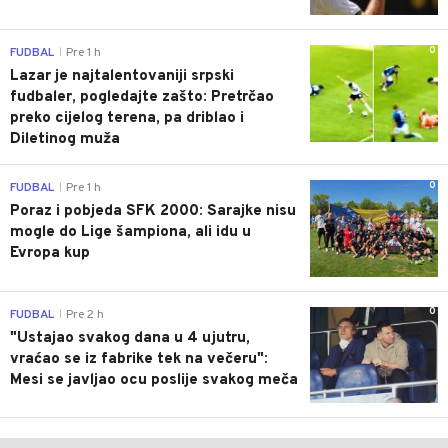
0
FUDBAL
Pre 1 h
|
Lazar je najtalentovaniji srpski
fudbaler, pogledajte zašto: Pretrčao
preko cijelog terena, pa driblao i
Diletinog muža
0
FUDBAL
Pre 1 h
|
Poraz i pobjeda SFK 2000: Sarajke nisu
mogle do Lige šampiona, ali idu u
Evropa kup
0
FUDBAL
Pre 2 h
|
"Ustajao svakog dana u 4 ujutru,
vraćao se iz fabrike tek na večeru":
Mesi se javljao ocu poslije svakog meča