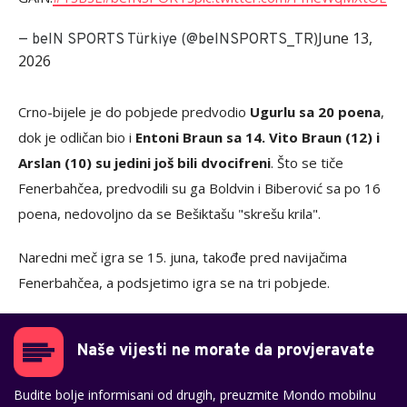
June 13,
— beIN SPORTS Türkiye (@beINSPORTS_TR)
2026
Crno-bijele je do pobjede predvodio
Ugurlu sa 20 poena
,
dok je odličan bio i
Entoni Braun sa 14. Vito Braun (12) i
Arslan (10) su jedini još bili dvocifreni
. Što se tiče
Fenerbahčea, predvodili su ga Boldvin i Biberović sa po 16
poena, nedovoljno da se Bešiktašu "skrešu krila".
Naredni meč igra se 15. juna, takođe pred navijačima
Fenerbahčea, a podsjetimo igra se na tri pobjede.
Naše vijesti ne morate da provjeravate
Budite bolje informisani od drugih, preuzmite Mondo mobilnu