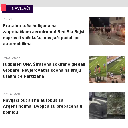
NAVIJAČI
0
Pre 7 h
Brutalna tuča huligana na
zagrebačkom aerodromu! Bed Blu Bojsi
napravili sačekušu, navijači padali po
automobilima
0
24.07.2026.
Fudbaleri UNA Štrasena šokirano gledali
Grobare: Nevjerovatna scena na kraju
utakmice Partizana
0
22.07.2026.
Navijači pucali na autobus sa
Argentincima: Dvojica su prebačena u
bolnicu