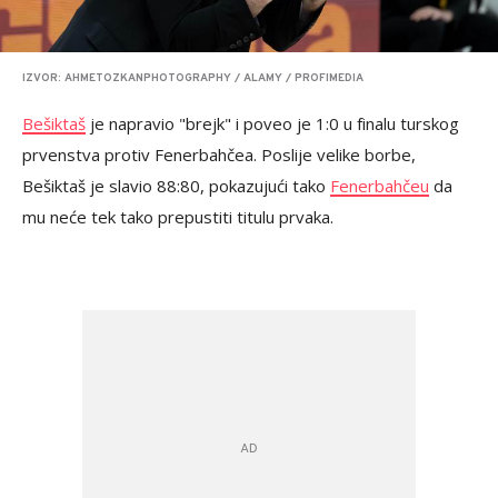
IZVOR: AHMETOZKANPHOTOGRAPHY / ALAMY / PROFIMEDIA
Bešiktaš
je napravio "brejk" i poveo je 1:0 u finalu turskog
prvenstva protiv Fenerbahčea. Poslije velike borbe,
Bešiktaš je slavio 88:80, pokazujući tako
Fenerbahčeu
da
mu neće tek tako prepustiti titulu prvaka.