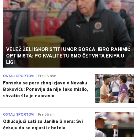
VELEŽ ŽELI ISKORISTITI UMOR BORCA, IBRO RAHIMIĆ
OPTIMISTA: PO KVALITETU SMO ČETVRTA EKIPA U
LIGI
0
OSTALI SPORTOVI
Pre 25 min
|
Fonseka se pere zbog izjave o Novaku
Đokoviću: Ponavlja da nije tako mislio,
shvatio šta je napravio
0
OSTALI SPORTOVI
Pre 56 min
|
Odlučujući sati za Janika Sinera: Svi
čekaju da se oglasi iz hotela