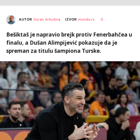
AUTOR
Goran Arbutina
0
IZVOR
mondo.rs
Bešiktaš je napravio brejk protiv Fenerbahčea u
finalu, a Dušan Alimpijević pokazuje da je
spreman za titulu šampiona Turske.