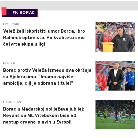
FK BORAC
0
Pre 3 min
Velež želi iskoristiti umor Borca, Ibro
Rahimić optimista: Po kvalitetu smo
četvrta ekipa u ligi
0
Pre 8 h
Borac protiv Veleža između dva okršaja
sa Bjelorusima: "Imamo najviše
ambicije, cilj je odbrana titule!"
0
07.08.2026.
Borac u Mađarskoj obilježava jubilej:
Revanš sa ML Vitebskom biće 50.
nastup crveno-plavih u Evropi!