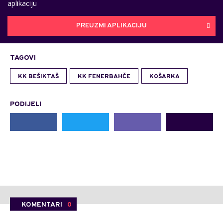
aplikaciju
PREUZMI APLIKACIJU
TAGOVI
KK BEŠIKTAŠ
KK FENERBAHČE
KOŠARKA
PODIJELI
KOMENTARI
0