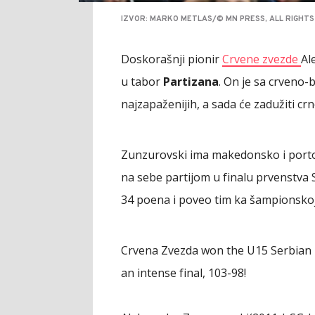
IZVOR: MARKO METLAS/© MN PRESS, ALL RIGHT
Doskorašnji pionir
Crvene zvezde
Al
u tabor
Partizana
. On je sa crveno-
najzapaženijih, a sada će zadužiti crno
Zunzurovski ima makedonsko i porto
na sebe partijom u finalu prvenstva S
34 poena i poveo tim ka šampionskoj t
Crvena Zvezda won the U15 Serbian 
an intense final, 103-98!