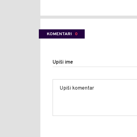
KOMENTARI
0
Upiši ime