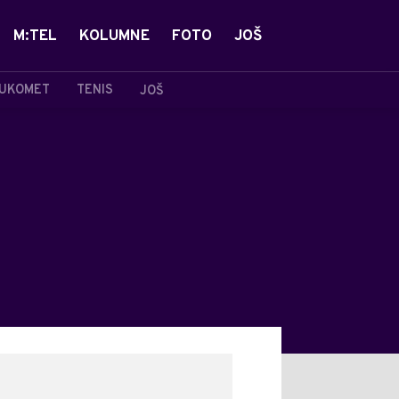
M:TEL
KOLUMNE
FOTO
JOŠ
UKOMET
TENIS
JOŠ