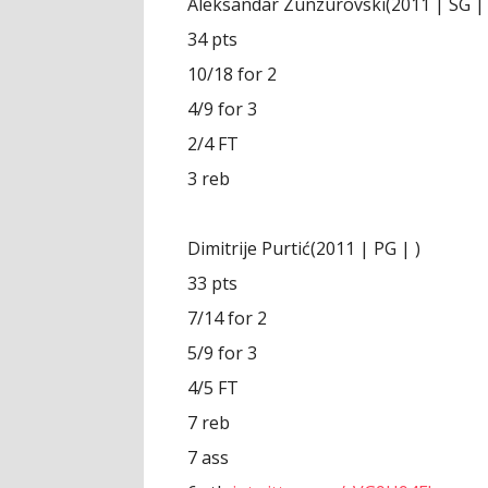
Aleksandar Zunzurovski(2011 | SG | 
34 pts
10/18 for 2
4/9 for 3
2/4 FT
3 reb
Dimitrije Purtić(2011 | PG | )
33 pts
7/14 for 2
5/9 for 3
4/5 FT
7 reb
7 ass