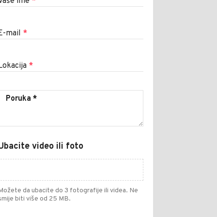
Vaše ime
*
E-mail
*
Lokacija
*
Ubacite video ili foto
Možete da ubacite do 3 fotografije ili videa. Ne
smije biti više od 25 MB.