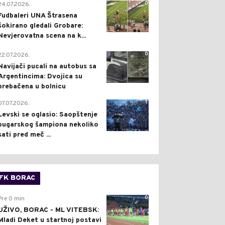
0
24.07.2026.
Fudbaleri UNA Štrasena
šokirano gledali Grobare:
Nevjerovatna scena na k...
0
22.07.2026.
Navijači pucali na autobus sa
Argentincima: Dvojica su
prebačena u bolnicu
1
07.07.2026.
Levski se oglasio: Saopštenje
bugarskog šampiona nekoliko
sati pred meč ...
FK BORAC
0
Pre 0 min
UŽIVO, BORAC - ML VITEBSK:
Mladi Deket u startnoj postavi