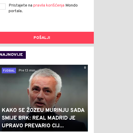
Pristajete na
pravila korišćenja
Mondo
portala.
POŠALJI
NAJNOVIJE
0
Pre 13 min
FUDBAL
KAKO SE ŽOZEU MURINJU SADA
SMIJE BRK: REAL MADRID JE
UPRAVO PREVARIO CIJ...