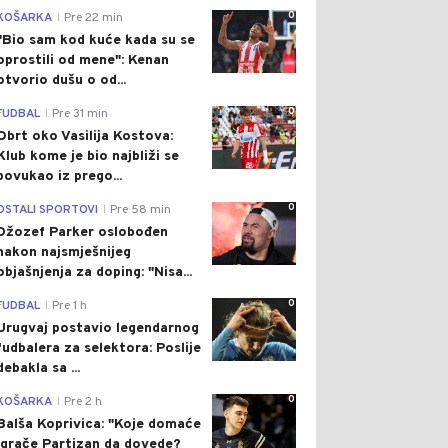
0
KOŠARKA
Pre 22 min
|
"Bio sam kod kuće kada su se
oprostili od mene": Kenan
otvorio dušu o od...
0
FUDBAL
Pre 31 min
|
Obrt oko Vasilija Kostova:
Klub kome je bio najbliži se
povukao iz prego...
0
OSTALI SPORTOVI
Pre 58 min
|
Džozef Parker oslobođen
nakon najsmješnijeg
objašnjenja za doping: "Nisa...
0
FUDBAL
Pre 1 h
|
Urugvaj postavio legendarnog
fudbalera za selektora: Poslije
debakla sa ...
0
KOŠARKA
Pre 2 h
|
Balša Koprivica: "Koje domaće
igrače Partizan da dovede?