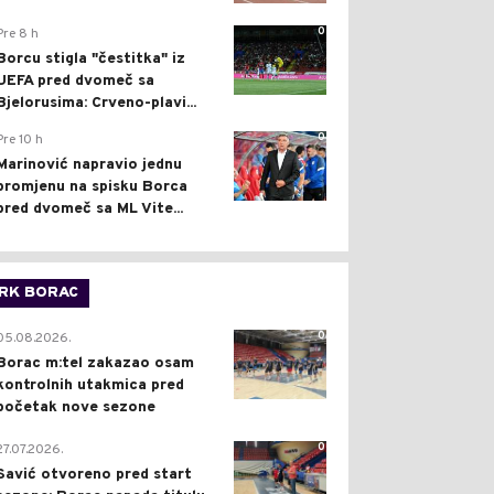
0
Pre 8 h
Borcu stigla "čestitka" iz
UEFA pred dvomeč sa
Bjelorusima: Crveno-plavi...
0
Pre 10 h
Marinović napravio jednu
promjenu na spisku Borca
pred dvomeč sa ML Vite...
RK BORAC
0
05.08.2026.
Borac m:tel zakazao osam
kontrolnih utakmica pred
početak nove sezone
0
27.07.2026.
Savić otvoreno pred start