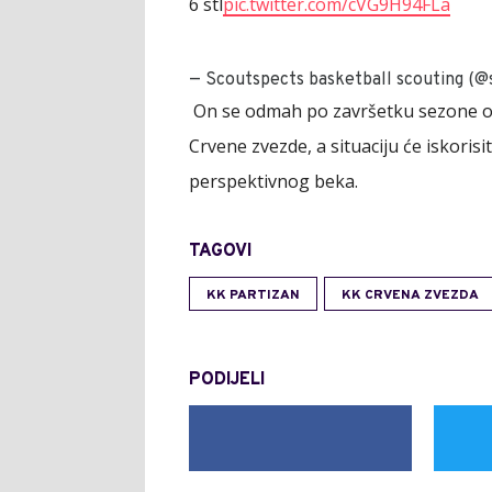
6 stl
pic.twitter.com/cVG9H94FLa
— Scoutspects basketball scouting (@
On se odmah po završetku sezone og
Crvene zvezde, a situaciju će iskoris
perspektivnog beka.
TAGOVI
KK PARTIZAN
KK CRVENA ZVEZDA
PODIJELI