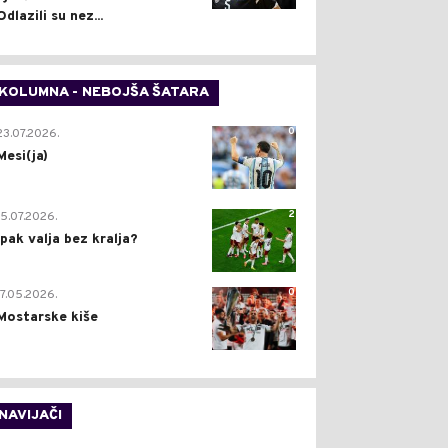
Odlazili su nez...
KOLUMNA - NEBOJŠA ŠATARA
0
23.07.2026.
Mesi(ja)
2
15.07.2026.
Ipak valja bez kralja?
0
17.05.2026.
Mostarske kiše
NAVIJAČI