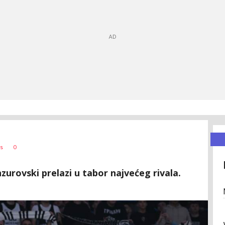
0
s
urovski prelazi u tabor najvećeg rivala.