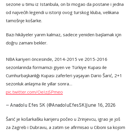
sezone u timu iz Istanbula, on bi mogao da postane i jedna
od najvećih legendi u istoriji ovog turskog kluba, velikana
tamošnje košarke.
Bazı hikâyeler yarım kalmaz, sadece yeniden başlamak için
doğru zamanı bekler.
NBA kariyeri öncesinde, 2014-2015 ve 2015-2016
sezonlarında formamızı giyen ve Türkiye Kupası ile
Cumhurbaşkanlığı Kupası zaferleri yaşayan Dario Šarić, 2+1
sezonluk anlaşma ile yıllar sonra…
pic.twitter.com/OeIzjSPmeo
June 16, 2026
— Anadolu Efes SK (@AnadoluEfesSK)
Šarić je košarkašku karijeru počeo u Zrinjevcu, igrao je još
za Zagreb i Dubravu, a zatim se afirmisao u Ciboni sa kojom