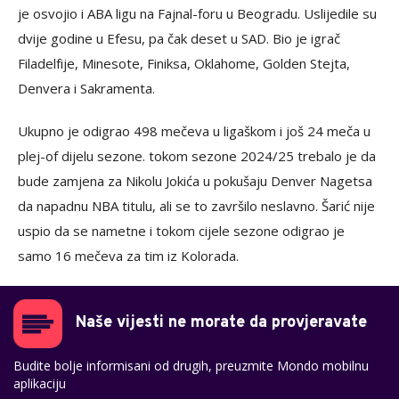
je osvojio i ABA ligu na Fajnal-foru u Beogradu. Uslijedile su
dvije godine u Efesu, pa čak deset u SAD. Bio je igrač
Filadelfije, Minesote, Finiksa, Oklahome, Golden Stejta,
Denvera i Sakramenta.
Ukupno je odigrao 498 mečeva u ligaškom i još 24 meča u
plej-of dijelu sezone. tokom sezone 2024/25 trebalo je da
bude zamjena za Nikolu Jokića u pokušaju Denver Nagetsa
da napadnu NBA titulu, ali se to završilo neslavno. Šarić nije
uspio da se nametne i tokom cijele sezone odigrao je
samo 16 mečeva za tim iz Kolorada.
Naše vijesti ne morate da provjeravate
Budite bolje informisani od drugih, preuzmite Mondo mobilnu
aplikaciju