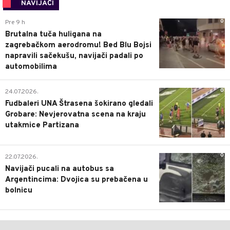
NAVIJAČI
0
Pre 9 h
Brutalna tuča huligana na
zagrebačkom aerodromu! Bed Blu Bojsi
napravili sačekušu, navijači padali po
automobilima
0
24.07.2026.
Fudbaleri UNA Štrasena šokirano gledali
Grobare: Nevjerovatna scena na kraju
utakmice Partizana
0
22.07.2026.
Navijači pucali na autobus sa
Argentincima: Dvojica su prebačena u
bolnicu