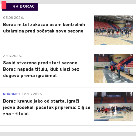
RK BORAC
0
05.08.2026.
Borac m:tel zakazao osam kontrolnih
utakmica pred početak nove sezone
0
27.07.2026.
Savić otvoreno pred start sezone:
Borac napada titulu, klub ulazi bez
dugova prema igračima!
0
RUKOMET
27.07.2026.
|
Borac krenuo jako od starta, igrači
jedva dočekali početak priprema: Cilj se
zna - titula!