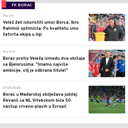
FK BORAC
0
Pre 2 h
Velež želi iskoristiti umor Borca, Ibro
Rahimić optimista: Po kvalitetu smo
četvrta ekipa u ligi
0
Pre 10 h
Borac protiv Veleža između dva okršaja
sa Bjelorusima: "Imamo najviše
ambicije, cilj je odbrana titule!"
0
07.08.2026.
Borac u Mađarskoj obilježava jubilej:
Revanš sa ML Vitebskom biće 50.
nastup crveno-plavih u Evropi!