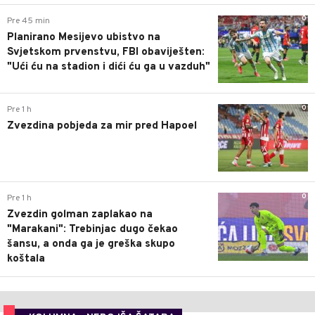
0
Pre 45 min
Planirano Mesijevo ubistvo na
Svjetskom prvenstvu, FBI obaviješten:
"Ući ću na stadion i dići ću ga u vazduh"
0
Pre 1 h
Zvezdina pobjeda za mir pred Hapoel
0
Pre 1 h
Zvezdin golman zaplakao na
"Marakani": Trebinjac dugo čekao
šansu, a onda ga je greška skupo
koštala