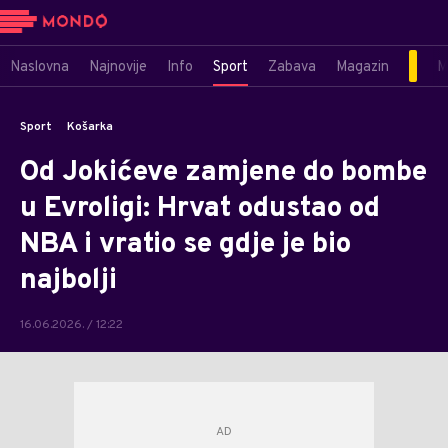
Naslovna
Najnovije
Info
Sport
Zabava
Magazin
M
Sport
Košarka
Od Jokićeve zamjene do bombe
u Evroligi: Hrvat odustao od
NBA i vratio se gdje je bio
najbolji
16.06.2026. / 12:22