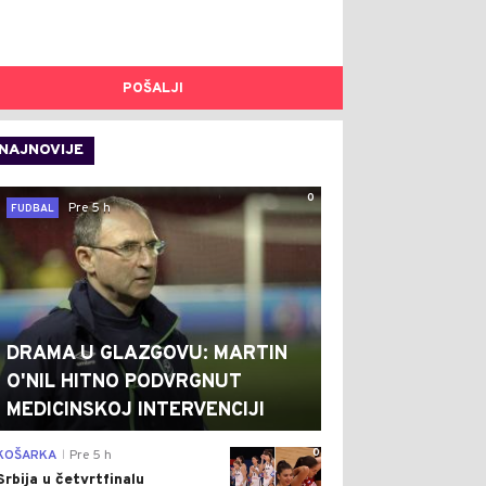
POŠALJI
NAJNOVIJE
0
Pre 5 h
FUDBAL
DRAMA U GLAZGOVU: MARTIN
O'NIL HITNO PODVRGNUT
MEDICINSKOJ INTERVENCIJI
0
KOŠARKA
Pre 5 h
|
Srbija u četvrtfinalu