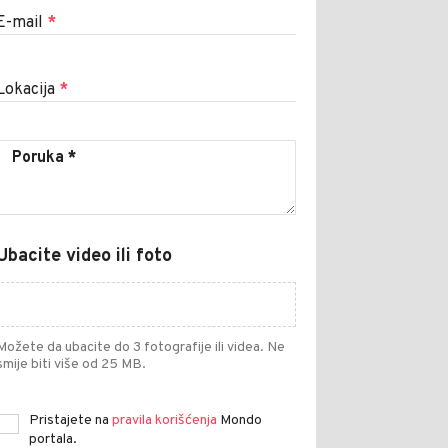
E-mail
*
Lokacija
*
Ubacite video ili foto
Možete da ubacite do 3 fotografije ili videa. Ne
smije biti više od 25 MB.
Pristajete na
pravila korišćenja
Mondo
portala.