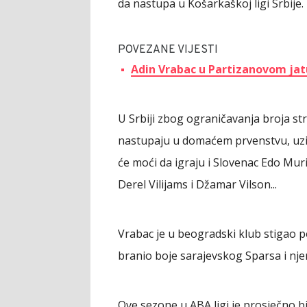
da nastupa u Košarkaškoj ligi Srbije.
POVEZANE VIJESTI
Adin Vrabac u Partizanovom jat
U Srbiji zbog ograničavanja broja st
nastupaju u domaćem prvenstvu, uzi
će moći da igraju i Slovenac Edo Mur
Derel Vilijams i Džamar Vilson...
Vrabac je u beogradski klub stigao p
branio boje sarajevskog Sparsa i nj
Ove sezone u ABA ligi je prosječno bi