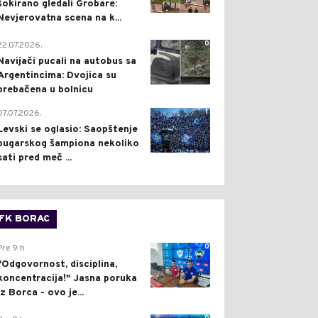
šokirano gledali Grobare:
Nevjerovatna scena na k...
0
22.07.2026.
Navijači pucali na autobus sa
Argentincima: Dvojica su
prebačena u bolnicu
1
07.07.2026.
Levski se oglasio: Saopštenje
bugarskog šampiona nekoliko
sati pred meč ...
FK BORAC
0
Pre 9 h
"Odgovornost, disciplina,
koncentracija!" Jasna poruka
iz Borca - ovo je...