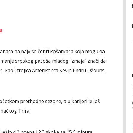
u
ranaca na najviše četiri košarkaša koja mogu da
manje srpskog pasoša mladog "zmaja" znači da
ić, kao i trojica Amerikanca Kevin Endru Džouns,
očetkom prethodne sezone, a u karijeri je još
emačkog Trira.
lježio 4.2 poena i 2.3 skoka za 15.6 minuta