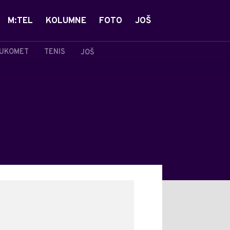
M:TEL
KOLUMNE
FOTO
JOŠ
UKOMET
TENIS
JOŠ