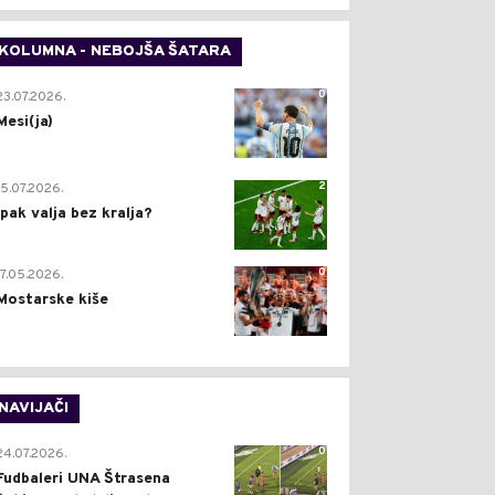
KOLUMNA - NEBOJŠA ŠATARA
0
23.07.2026.
Mesi(ja)
2
15.07.2026.
Ipak valja bez kralja?
0
17.05.2026.
Mostarske kiše
NAVIJAČI
0
24.07.2026.
Fudbaleri UNA Štrasena