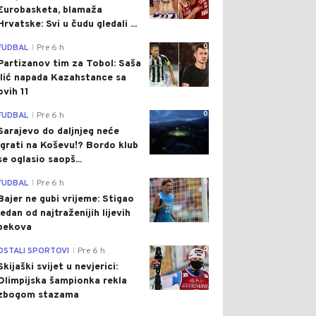
Eurobasketa, blamaža
Hrvatske: Svi u čudu gledali ...
0
FUDBAL
Pre 6 h
|
Partizanov tim za Tobol: Saša
Ilić napada Kazahstance sa
ovih 11
0
FUDBAL
Pre 6 h
|
Sarajevo do daljnjeg neće
igrati na Koševu!? Bordo klub
se oglasio saopš...
0
FUDBAL
Pre 6 h
|
Bajer ne gubi vrijeme: Stigao
jedan od najtraženijih lijevih
bekova
0
OSTALI SPORTOVI
Pre 6 h
|
Skijaški svijet u nevjerici:
Olimpijska šampionka rekla
zbogom stazama