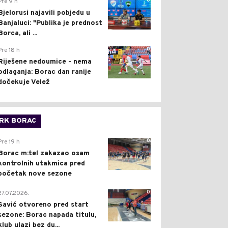
0
Pre 9 h
Bjelorusi najavili pobjedu u
Banjaluci: "Publika je prednost
Borca, ali ...
0
Pre 18 h
Riješene nedoumice - nema
odlaganja: Borac dan ranije
dočekuje Velež
RK BORAC
0
Pre 19 h
Borac m:tel zakazao osam
kontrolnih utakmica pred
početak nove sezone
0
27.07.2026.
Savić otvoreno pred start
sezone: Borac napada titulu,
klub ulazi bez du...