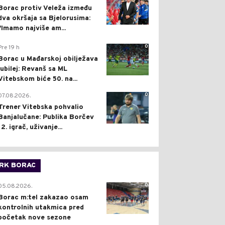
Borac protiv Veleža između
dva okršaja sa Bjelorusima:
"Imamo najviše am...
0
Pre 19 h
Borac u Mađarskoj obilježava
jubilej: Revanš sa ML
Vitebskom biće 50. na...
0
07.08.2026.
Trener Vitebska pohvalio
Banjalučane: Publika Borčev
12. igrač, uživanje...
RK BORAC
0
05.08.2026.
Borac m:tel zakazao osam
kontrolnih utakmica pred
početak nove sezone