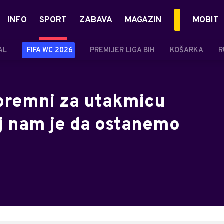
INFO
SPORT
ZABAVA
MAGAZIN
MOBIT
AL
FIFA WC 2026
PREMIJER LIGA BIH
KOŠARKA
R
spremni za utakmicu
ilj nam je da ostanemo