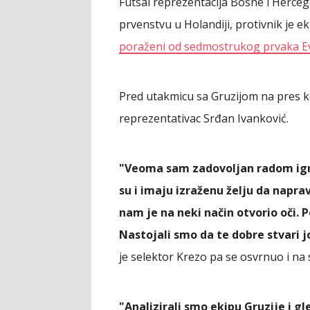
Futsal reprezentacija Bosne i Herce
prvenstvu u Holandiji, protivnik je e
poraženi od sedmostrukog prvaka Evr
Pred utakmicu sa Gruzijom na pres kon
reprezentativac Srđan Ivanković.
"Veoma sam zadovoljan radom igr
su i imaju izraženu želju da naprav
nam je na neki način otvorio oči. P
Nastojali smo da te dobre stvari 
je selektor Krezo pa se osvrnuo i na 
"Analizirali smo ekipu Gruzije i 