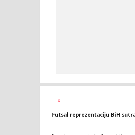
Haris
AUTOR
0
Krhalić
Futsal reprezentaciju BiH sutr