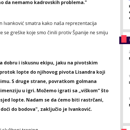
smo da nemamo kadrovskih problema."
n Ivanković smatra kako naša reprezentacija
se greške koje smo činili protiv Španije ne smiju
a dobru i iskusnu ekipu, jaku na pivotskim
 protok lopte do njihovog pivota Lisandra koji
 timu. S druge strane, povratkom golmana
menziju u igri. Možemo igrati sa „viškom“ što
sjed lopte. Nadam se da ćemo biti rastrčani,
doći do bodova", zaključio je Ivanković.
i službeni trening.