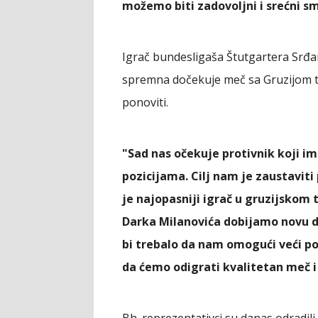
možemo biti zadovoljni i srećni 
Igrač bundesligaša Štutgartera Srđa
spremna dočekuje meč sa Gruzijom te 
ponoviti.
"Sad nas očekuje protivnik koji im
pozicijama. Cilj nam je zaustaviti
je najopasniji igrač u gruzijskom
Darka Milanovića dobijamo novu di
bi trebalo da nam omogući veći po
da ćemo odigrati kvalitetan meč i 
Bh. reprezentativci su danas odradili 