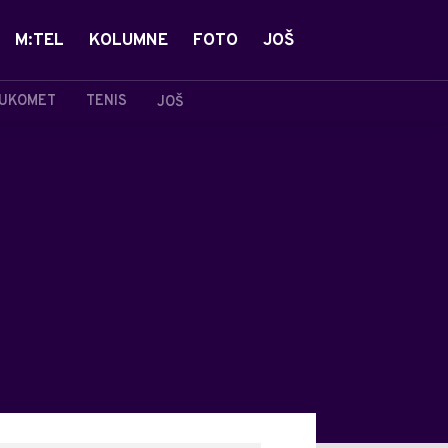
M:TEL
KOLUMNE
FOTO
JOŠ
UKOMET
TENIS
JOŠ