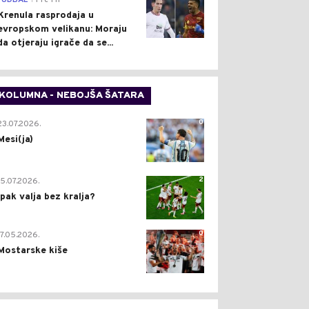
FUDBAL
Pre 1 h
Krenula rasprodaja u
evropskom velikanu: Moraju
da otjeraju igrače da se...
KOLUMNA - NEBOJŠA ŠATARA
0
23.07.2026.
Mesi(ja)
2
15.07.2026.
Ipak valja bez kralja?
0
17.05.2026.
Mostarske kiše