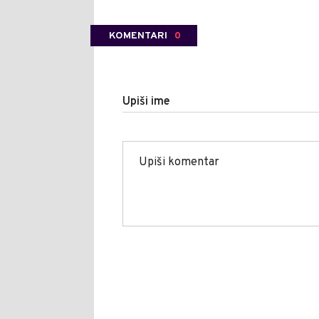
KOMENTARI
0
Upiši ime