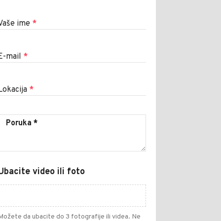
Vaše ime
*
E-mail
*
Lokacija
*
Ubacite video ili foto
Možete da ubacite do 3 fotografije ili videa. Ne