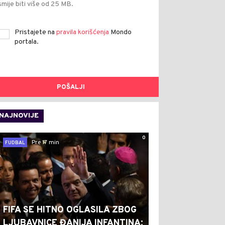
smije biti više od 25 MB.
Pristajete na
pravila korišćenja
Mondo
portala.
POŠALJI
NAJNOVIJE
0
Pre 17 min
FUDBAL
FIFA SE HITNO OGLASILA ZBOG
LJUBAVNICE ĐANIJA INFANTINA: