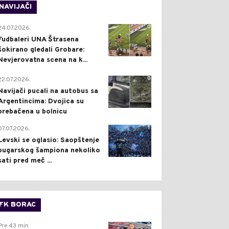
NAVIJAČI
0
24.07.2026.
Fudbaleri UNA Štrasena
šokirano gledali Grobare:
Nevjerovatna scena na k...
0
22.07.2026.
Navijači pucali na autobus sa
Argentincima: Dvojica su
prebačena u bolnicu
1
07.07.2026.
Levski se oglasio: Saopštenje
bugarskog šampiona nekoliko
sati pred meč ...
FK BORAC
0
Pre 43 min