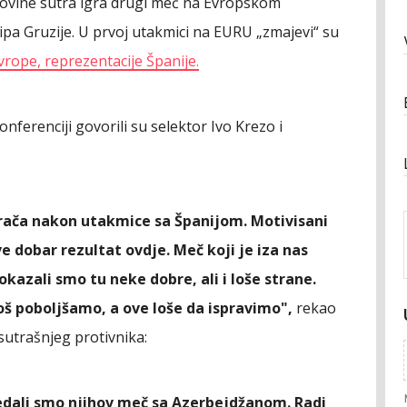
govine sutra igra drugi meč na Evropskom
kipa Gruzije. U prvoj utakmici na EURU „zmajevi“ su
ope, reprezentacije Španije.
ferenciji govorili su selektor Ivo Krezo i
ača nakon utakmice sa Španijom. Motivisani
e dobar rezultat ovdje. Meč koji je iza nas
okazali smo tu neke dobre, ali i loše strane.
još poboljšamo, a ove loše da ispravimo",
rekao
sutrašnjeg protivnika:
gledali smo njihov meč sa Azerbejdžanom. Radi