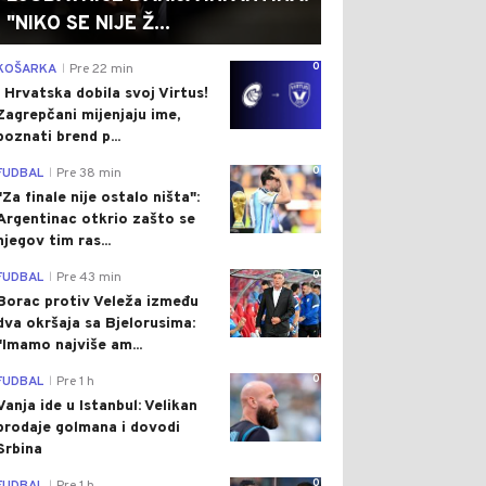
"NIKO SE NIJE Ž...
0
KOŠARKA
Pre 22 min
|
I Hrvatska dobila svoj Virtus!
Zagrepčani mijenjaju ime,
poznati brend p...
0
FUDBAL
Pre 38 min
|
"Za finale nije ostalo ništa":
Argentinac otkrio zašto se
njegov tim ras...
0
FUDBAL
Pre 43 min
|
Borac protiv Veleža između
dva okršaja sa Bjelorusima:
"Imamo najviše am...
0
FUDBAL
Pre 1 h
|
Vanja ide u Istanbul: Velikan
prodaje golmana i dovodi
Srbina
0
|