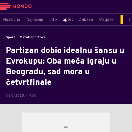
Naslovna
Najnovije
Info
Sport
Zabava
Magazin
M
Sport
Ostali sportovi
Partizan dobio idealnu šansu u
Evrokupu: Oba meča igraju u
Beogradu, sad mora u
četvrtfinale
06.01.2025. / 17:00