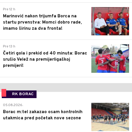
1
Pre 12 h
Marinović nakon trijumfa Borca na
startu prvenstva: Momci dobro rade,
imamo širinu za dva fronta!
3
Pre 13 h
Četiri gola i prekid od 40 minuta: Borac
srušio Velež na premijerligaškoj
premijeri!
RK BORAC
0
05.08.2026.
Borac m:tel zakazao osam kontrolnih
utakmica pred početak nove sezone