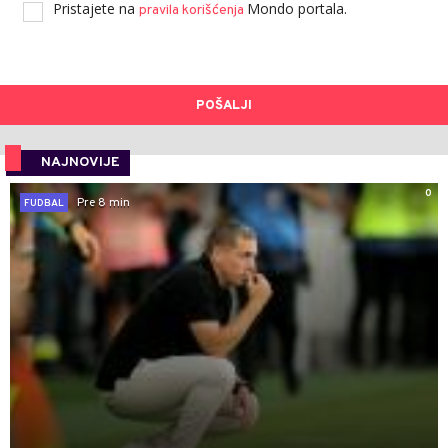
Pristajete na
Mondo portala.
pravila korišćenja
POŠALJI
NAJNOVIJE
0
Pre 8 min
FUDBAL