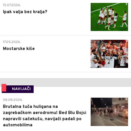
2
15.07.2026.
Ipak valja bez kralja?
0
17.05.2026.
Mostarske kiše
NAVIJAČI
0
08.08.2026.
Brutalna tuča huligana na
zagrebačkom aerodromu! Bed Blu Bojsi
napravili sačekušu, navijači padali po
automobilima