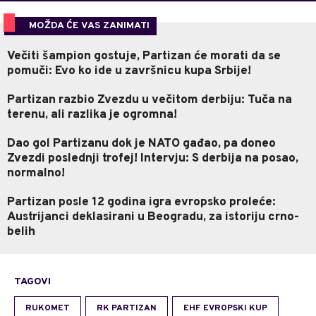
MOŽDA ĆE VAS ZANIMATI
Večiti šampion gostuje, Partizan će morati da se
pomuči: Evo ko ide u završnicu kupa Srbije!
Partizan razbio Zvezdu u večitom derbiju: Tuča na
terenu, ali razlika je ogromna!
Dao gol Partizanu dok je NATO gađao, pa doneo
Zvezdi poslednji trofej! Intervju: S derbija na posao,
normalno!
Partizan posle 12 godina igra evropsko proleće:
Austrijanci deklasirani u Beogradu, za istoriju crno-
belih
TAGOVI
RUKOMET
RK PARTIZAN
EHF EVROPSKI KUP