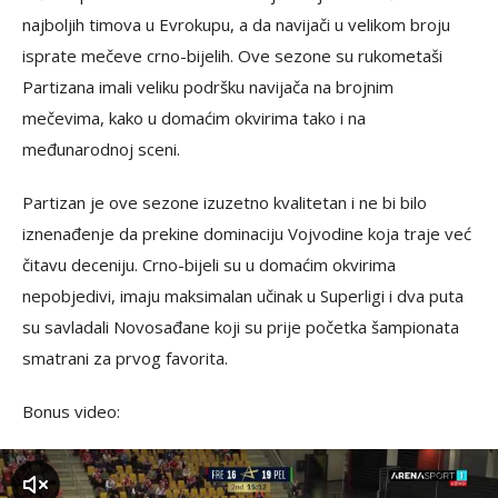
najboljih timova u Evrokupu, a da navijači u velikom broju
isprate mečeve crno-bijelih. Ove sezone su rukometaši
Partizana imali veliku podršku navijača na brojnim
mečevima, kako u domaćim okvirima tako i na
međunarodnoj sceni.
Partizan je ove sezone izuzetno kvalitetan i ne bi bilo
iznenađenje da prekine dominaciju Vojvodine koja traje već
čitavu deceniju. Crno-bijeli su u domaćim okvirima
nepobjedivi, imaju maksimalan učinak u Superligi i dva puta
su savladali Novosađane koji su prije početka šampionata
smatrani za prvog favorita.
Bonus video:
zvuk