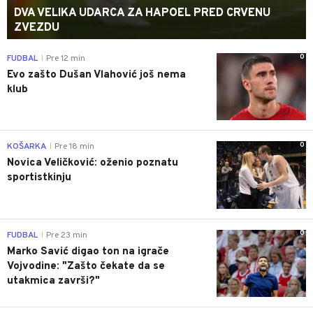
DVA VELIKA UDARCA ZA HAPOEL PRED CRVENU
ZVEZDU
0
FUDBAL
Pre 12 min
|
Evo zašto Dušan Vlahović još nema
klub
0
KOŠARKA
Pre 18 min
|
Novica Veličković: oženio poznatu
sportistkinju
0
FUDBAL
Pre 23 min
|
Marko Savić digao ton na igrače
Vojvodine: "Zašto čekate da se
utakmica završi?"