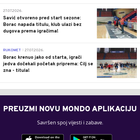
0
27.07.2026.
Savić otvoreno pred start sezone:
Borac napada titulu, klub ulazi bez
dugova prema igračima!
0
RUKOMET
27.07.2026.
|
Borac krenuo jako od starta, igrači
jedva dočekali početak priprema: Cilj se
zna - titula!
PREUZMI NOVU MONDO APLIKACIJU
Savršen spoj vijesti i zabave.