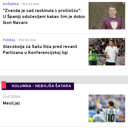
0
KOŠARKA
Pre 23 min
|
"Zvezda je sad raskinula s prošlošću":
U Španiji oduševljeni kakav tim je dobio
Ibon Navaro
0
FUDBAL
Pre 53 min
|
Glavobolja za Sašu Ilića pred revanš
Partizana u Konferencijskoj ligi
KOLUMNA - NEBOJŠA ŠATARA
0
23.07.2026.
Mesi(ja)