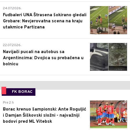
0
24.07.2026.
Fudbaleri UNA Štrasena šokirano gledali
Grobare: Nevjerovatna scena na kraju
utakmice Partizana
0
22.07.2026.
Navijači pucali na autobus sa
Argentincima: Dvojica su prebačena u
bolnicu
FK BORAC
0
Pre 2 h
Borac krenuo šampionski: Ante Roguljić
i Damjan Šiškovski složni - najvažniji
bodovi pred ML Vitebsk