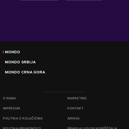
MONDO
MONDO SRBIJA
MONDO CRNA GORA
O NAMA
MARKETING
IMPRESUM
KONTAKT
POLITIKA O KOLAČIĆIMA
ARHIVA
POLITIKA PRIVATNOSTI
PRAVILA I USLOVI KORIŠĆENJA