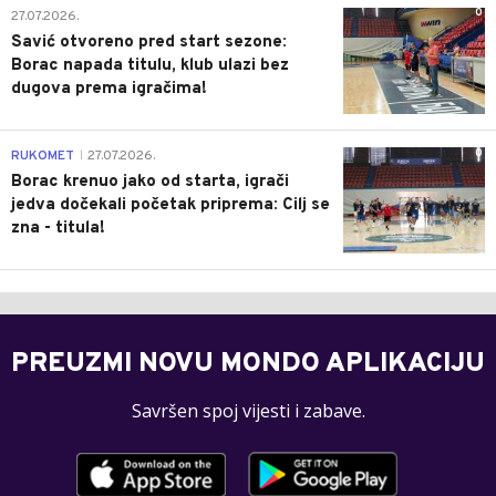
0
27.07.2026.
Savić otvoreno pred start sezone:
Borac napada titulu, klub ulazi bez
dugova prema igračima!
0
RUKOMET
27.07.2026.
|
Borac krenuo jako od starta, igrači
jedva dočekali početak priprema: Cilj se
zna - titula!
PREUZMI NOVU MONDO APLIKACIJU
Savršen spoj vijesti i zabave.