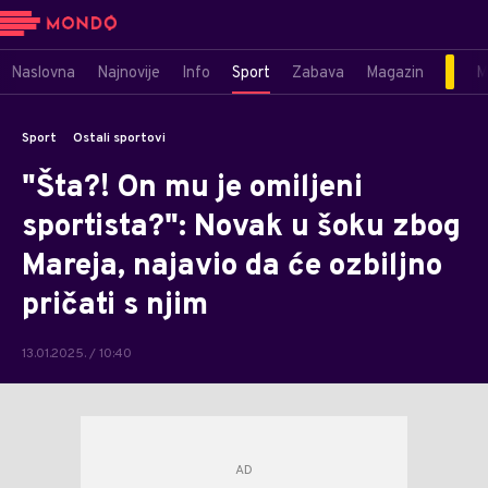
Naslovna
Najnovije
Info
Sport
Zabava
Magazin
M
Sport
Ostali sportovi
"Šta?! On mu je omiljeni
sportista?": Novak u šoku zbog
Mareja, najavio da će ozbiljno
pričati s njim
13.01.2025. / 10:40