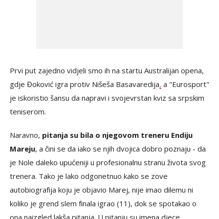
Prvi put zajedno vidjeli smo ih na startu Australijan opena,
gdje Đoković igra protiv Nišeša Basavaredija
,
a "Eurosport"
je iskoristio šansu da napravi i svojevrstan kviz sa srpskim
teniserom.
Naravno,
pitanja su bila o njegovom treneru Endiju
Mareju
, a čini se da iako se njih dvojica dobro poznaju - da
je Nole daleko upućeniji u profesionalnu stranu života svog
trenera. Tako je lako odgonetnuo kako se zove
autobiografija koju je objavio Marej, nije imao dilemu ni
koliko je grend slem finala igrao (11), dok se spotakao o
ona naizgled lakša pitanja. U pitanju su imena djece