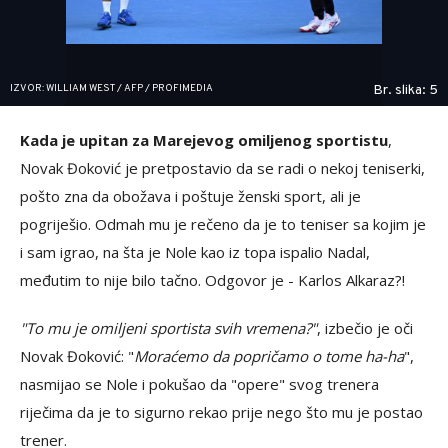
IZVOR: WILLIAM WEST / AFP / PROFIMEDIA
Br. slika: 5
Kada je upitan za Marejevog omiljenog sportistu
,
Novak Đoković je pretpostavio da se radi o nekoj teniserki,
pošto zna da obožava i poštuje ženski sport, ali je
pogriješio. Odmah mu je rečeno da je to teniser sa kojim je
i sam igrao, na šta je Nole kao iz topa ispalio Nadal,
međutim to nije bilo tačno. Odgovor je - Karlos Alkaraz?!
"To mu je omiljeni sportista svih vremena?"
, izbečio je oči
Novak Đoković: "
Moraćemo da popričamo o tome ha-ha
",
nasmijao se Nole i pokušao da "opere" svog trenera
riječima da je to sigurno rekao prije nego što mu je postao
trener.