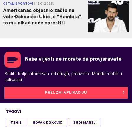
0
OSTALI SPORTOVI
13.01.2025.
|
Amerikanac objasnio zašto ne
vole Đokovića: Ubio je "Bambija",
to mu nikad neće oprostiti
Naše vijesti ne morate da provjeravate
Budite bolje informisani od drugih, preuzmite Mondo mobilnu
aplikaciju
PREUZMI APLIKACIJU
TAGOVI
TENIS
NOVAK ĐOKOVIĆ
ENDI MAREJ