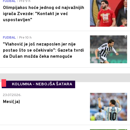
0
FUDBAL
Pre 9 h
|
Olimpijakos hoće jednog od najvažnijih
igrača Zvezde: "Kontakt je već
uspostavljen"
0
FUDBAL
Pre 10 h
|
"Vlahović je još nezaposlen jer nije
postao što se očekivalo": Gazeta tvrdi
da Dušan možda čeka nemoguće
KOLUMNA - NEBOJŠA ŠATARA
0
23.07.2026.
Mesi(ja)