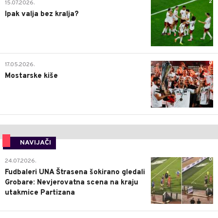
2
15.07.2026.
Ipak valja bez kralja?
0
17.05.2026.
Mostarske kiše
NAVIJAČI
0
24.07.2026.
Fudbaleri UNA Štrasena šokirano gledali
Grobare: Nevjerovatna scena na kraju
utakmice Partizana