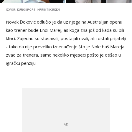
IZVOR: EUROSPORT 1/PRINTSCREEN
Novak Đoković odlučio je da uz njega na Australijan openu
kao trener bude Endi Marej, as koga zna još od kada su bili
klinci. Zajedno su stasavali, postajali rivali, ali i ostali prijatelji
- tako da nije preveliko iznenađenje što je Nole baš Mareja
zvao za trenera, samo nekoliko mjeseci pošto je otišao u
igračku penziju.