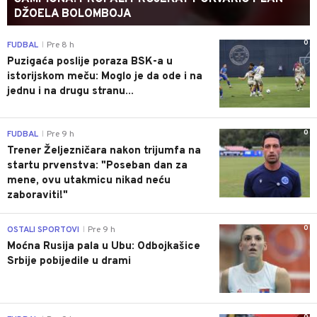
DŽOELA BOLOMBOJA
0
FUDBAL
Pre 8 h
|
Puzigaća poslije poraza BSK-a u
istorijskom meču: Moglo je da ode i na
jednu i na drugu stranu...
0
FUDBAL
Pre 9 h
|
Trener Željezničara nakon trijumfa na
startu prvenstva: "Poseban dan za
mene, ovu utakmicu nikad neću
zaboraviti!"
0
OSTALI SPORTOVI
Pre 9 h
|
Moćna Rusija pala u Ubu: Odbojkašice
Srbije pobijedile u drami