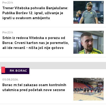
0
Pre 23 h
Trener Vitebska pohvalio Banjalučane:
Publika Borčev 12. igrač, uživanje je
igrati u ovakvom ambijentu
0
Pre 23 h
Srbin iz redova Vitebska o porazu od
Borca: Crveni karton nas je poremetio,
ali ide revanš - ništa još nije gotovo
RK BORAC
0
05.08.2026.
Borac m:tel zakazao osam kontrolnih
utakmica pred početak nove sezone