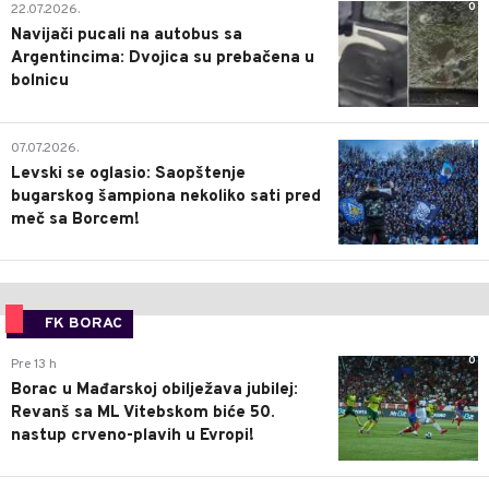
0
22.07.2026.
Navijači pucali na autobus sa
Argentincima: Dvojica su prebačena u
bolnicu
1
07.07.2026.
Levski se oglasio: Saopštenje
bugarskog šampiona nekoliko sati pred
meč sa Borcem!
FK BORAC
0
Pre 13 h
Borac u Mađarskoj obilježava jubilej:
Revanš sa ML Vitebskom biće 50.
nastup crveno-plavih u Evropi!