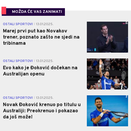
MOŽDA ĆE VAS ZANIMATI
0
OSTALI SPORTOVI
13.01.2025.
|
Marej prvi put kao Novakov
trener, poznato zašto ne sjedi na
tribinama
0
OSTALI SPORTOVI
13.01.2025.
|
Evo kako je Đoković dočekan na
Australijan openu
2
OSTALI SPORTOVI
13.01.2025.
|
Novak Đoković krenuo po titulu u
Australiji: Preokrenuo i pokazao
da još može!