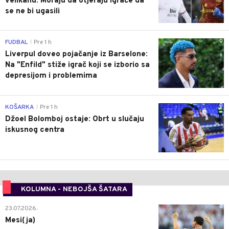
velikanu: Moraju da otjeraju igrače da
se ne bi ugasili
0
FUDBAL
Pre 1 h
|
Liverpul doveo pojačanje iz Barselone:
Na "Enfild" stiže igrač koji se izborio sa
depresijom i problemima
0
KOŠARKA
Pre 1 h
|
Džoel Bolomboj ostaje: Obrt u slučaju
iskusnog centra
KOLUMNA - NEBOJŠA ŠATARA
0
23.07.2026.
Mesi(ja)