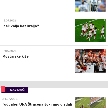
2
15.07.2026.
Ipak valja bez kralja?
0
17.05.2026.
Mostarske kiše
NAVIJAČI
0
24.07.2026.
Fudbaleri UNA Štrasena šokirano gledali