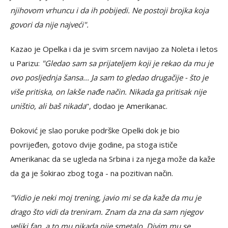
njihovom vrhuncu i da ih pobijedi. Ne postoji brojka koja
govori da nije najveći".
Kazao je Opelka i da je svim srcem navijao za Noleta i letos
u Parizu:
"Gledao sam sa prijateljem koji je rekao da mu je
ovo posljednja šansa... Ja sam to gledao drugačije - što je
više pritiska, on lakše nađe način. Nikada ga pritisak nije
uništio, ali baš nikada
", dodao je Amerikanac.
Đoković je slao poruke podrške Opelki dok je bio
povrijeđen, gotovo dvije godine, pa stoga ističe
Amerikanac da se ugleda na Srbina i za njega može da kaže
da ga je šokirao zbog toga - na pozitivan način.
"Vidio je neki moj trening, javio mi se da kaže da mu je
drago što vidi da treniram. Znam da zna da sam njegov
veliki fan, a to mu nikada nije smetalo. Divim mu se.