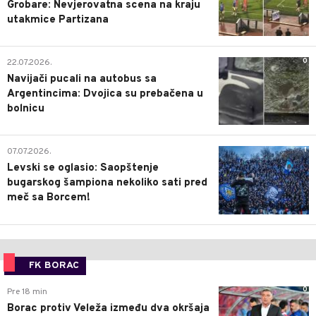
Grobare: Nevjerovatna scena na kraju
utakmice Partizana
0
22.07.2026.
Navijači pucali na autobus sa
Argentincima: Dvojica su prebačena u
bolnicu
1
07.07.2026.
Levski se oglasio: Saopštenje
bugarskog šampiona nekoliko sati pred
meč sa Borcem!
FK BORAC
0
Pre 18 min
Borac protiv Veleža između dva okršaja