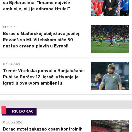
sa Bjelorusima: "Imamo najviše
ambicije, cilj je odbrana titule!"
0
Pre 18 h
Borac u Mađarskoj obilježava jubilej:
Revanš sa ML Vitebskom biće 50.
nastup crveno-plavih u Evropi!
0
07.08.2026.
Trener Vitebska pohvalio Banjalučane:
Publika Borčev 12. igrač, uživanje je
igrati u ovakvom ambijentu
RK BORAC
0
05.08.2026.
Borac m:tel zakazao osam kontrolnih