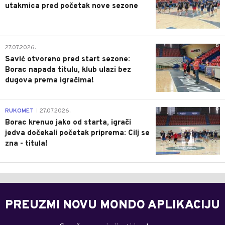
utakmica pred početak nove sezone
0
27.07.2026.
Savić otvoreno pred start sezone:
Borac napada titulu, klub ulazi bez
dugova prema igračima!
0
RUKOMET
27.07.2026.
|
Borac krenuo jako od starta, igrači
jedva dočekali početak priprema: Cilj se
zna - titula!
PREUZMI NOVU MONDO APLIKACIJU