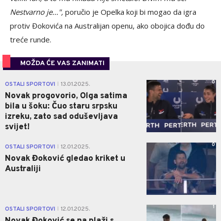
Nestvarno je...",
poručio je Opelka koji bi mogao da igra
protiv Đokovića na Australijan openu, ako obojica dođu do
treće runde.
MOŽDA ĆE VAS ZANIMATI
0
OSTALI SPORTOVI
13.01.2025.
|
Novak progovorio, Olga satima
bila u šoku: Čuo staru srpsku
izreku, zato sad oduševljava
svijet!
0
OSTALI SPORTOVI
12.01.2025.
|
Novak Đoković gledao kriket u
Australiji
1
OSTALI SPORTOVI
12.01.2025.
|
Novak Đoković se na plaži s