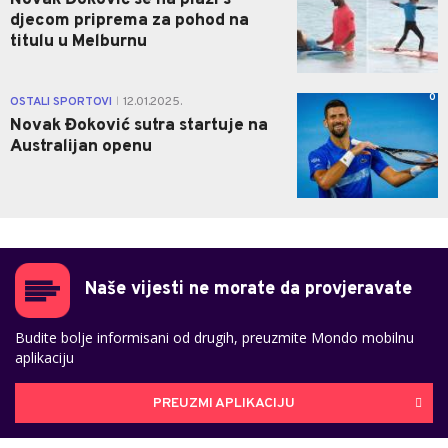
djecom priprema za pohod na
titulu u Melburnu
0
OSTALI SPORTOVI
12.01.2025.
|
Novak Đoković sutra startuje na
Australijan openu
Naše vijesti ne morate da provjeravate
Budite bolje informisani od drugih, preuzmite Mondo mobilnu
aplikaciju
PREUZMI APLIKACIJU