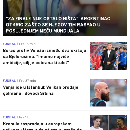
"ZA FINALE NIJE OSTALO NIŠTA": ARGENTINAC
OTKRIO ZAŠTO SE NJEGOV TIM RASPAO U
POSLJEDNJEM MEČU MUNDIJALA
0
FUDBAL
Pre 18 min
|
Borac protiv Veleža između dva okršaja
sa Bjelorusima: "Imamo najviše
ambicije, cilj je odbrana titule!"
0
FUDBAL
Pre 37 min
|
Vanja ide u Istanbul: Velikan prodaje
golmana i dovodi Srbina
0
FUDBAL
Pre 1 h
|
Krenula rasprodaja u evropskom