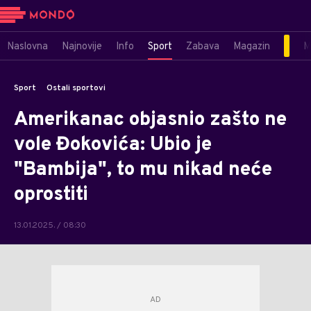
Naslovna
Najnovije
Info
Sport
Zabava
Magazin
M
Sport
Ostali sportovi
Amerikanac objasnio zašto ne
vole Đokovića: Ubio je
"Bambija", to mu nikad neće
oprostiti
13.01.2025. / 08:30