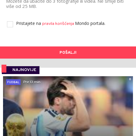
Možete da ubacite do 3 fotografije ili videa. Ne smije biti
više od 25 MB.
Pristajete na
Mondo portala.
pravila korišćenja
POŠALJI
NAJNOVIJE
0
Pre 13 min
FUDBAL