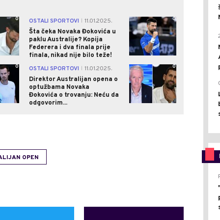
0
0
OSTALI SPORTOVI
11.01.2025.
|
Šta čeka Novaka Đokovića u
paklu Australije? Kopija
Federera i dva finala prije
finala, nikad nije bilo teže!
0
0
OSTALI SPORTOVI
11.01.2025.
|
Direktor Australijan opena o
optužbama Novaka
Đokovića o trovanju: Neću da
odgovorim...
ALIJAN OPEN