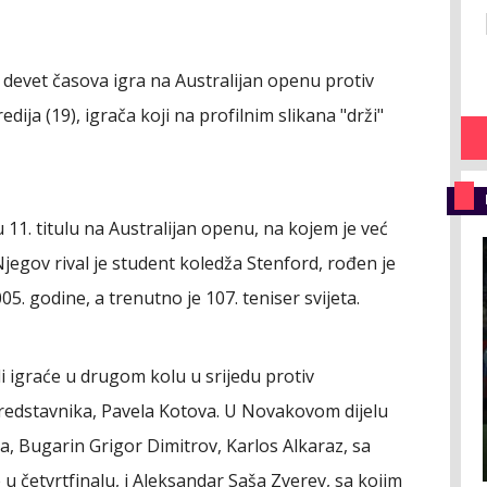
devet časova igra na Australijan openu protiv
ija (19), igrača koji na profilnim slikana "drži"
 11. titulu na Australijan openu, na kojem je već
jegov rival je student koledža Stenford, rođen je
05. godine, a trenutno je 107. teniser svijeta.
 igraće u drugom kolu u srijedu protiv
predstavnika, Pavela Kotova. U Novakovom dijelu
a, Bugarin Grigor Dimitrov, Karlos Alkaraz, sa
u četvrtfinalu, i Aleksandar Saša Zverev, sa kojim