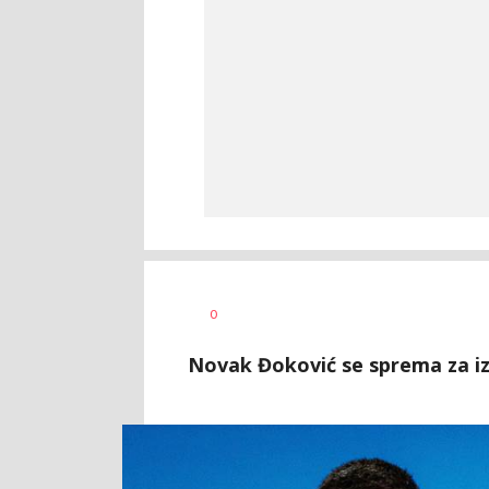
Nebojša
AUTOR
0
Šatara
Novak Đoković se sprema za iz