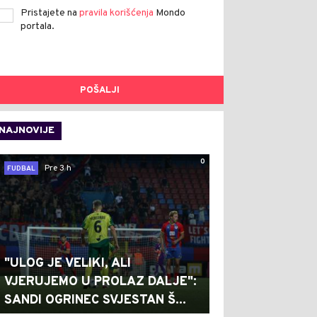
Pristajete na
pravila korišćenja
Mondo
portala.
POŠALJI
NAJNOVIJE
0
Pre 3 h
FUDBAL
"ULOG JE VELIKI, ALI
VJERUJEMO U PROLAZ DALJE":
SANDI OGRINEC SVJESTAN Š...