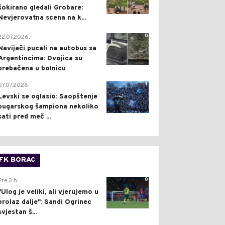
šokirano gledali Grobare:
Nevjerovatna scena na k...
0
22.07.2026.
Navijači pucali na autobus sa
Argentincima: Dvojica su
prebačena u bolnicu
1
07.07.2026.
Levski se oglasio: Saopštenje
bugarskog šampiona nekoliko
sati pred meč ...
FK BORAC
0
Pre 3 h
"Ulog je veliki, ali vjerujemo u
prolaz dalje": Sandi Ogrinec
svjestan š...