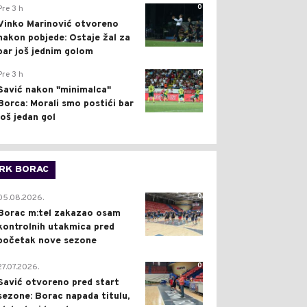
0
Pre 3 h
Vinko Marinović otvoreno
nakon pobjede: Ostaje žal za
bar još jednim golom
0
Pre 3 h
Savić nakon "minimalca"
Borca: Morali smo postići bar
još jedan gol
RK BORAC
0
05.08.2026.
Borac m:tel zakazao osam
kontrolnih utakmica pred
početak nove sezone
0
27.07.2026.
Savić otvoreno pred start
sezone: Borac napada titulu,