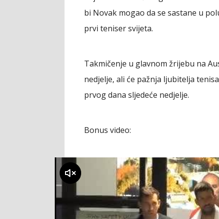
bi Novak mogao da se sastane u poluf
prvi teniser svijeta.
Takmičenje u glavnom žrijebu na Aus
nedjelje, ali će pažnja ljubitelja ten
prvog dana sljedeće nedjelje.
Bonus video:
klikni za zvuk