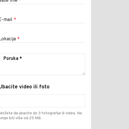
Vaše ime
*
E-mail
*
Lokacija
*
Ubacite video ili foto
Možete da ubacite do 3 fotografije ili videa. Ne
smije biti više od 25 MB.