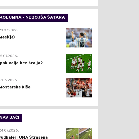
KOLUMNA - NEBOJŠA ŠATARA
0
23.07.2026.
Mesi(ja)
2
15.07.2026.
Ipak valja bez kralja?
0
17.05.2026.
Mostarske kiše
NAVIJAČI
0
24.07.2026.
Fudbaleri UNA Štrasena