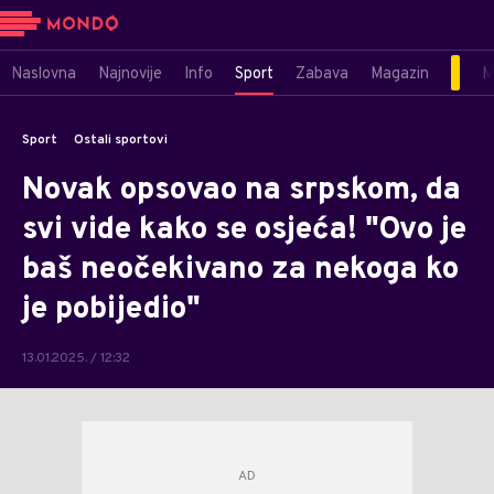
Naslovna
Najnovije
Info
Sport
Zabava
Magazin
M
Sport
Ostali sportovi
Novak opsovao na srpskom, da
svi vide kako se osjeća! "Ovo je
baš neočekivano za nekoga ko
je pobijedio"
13.01.2025. / 12:32