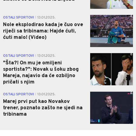
0
OSTALI SPORTOVI
13.01.2025.
|
Nole eksplodirao kada je čuo ove
riječi sa tribinama: Hajde ćuti,
ćuti malo! (Video)
0
OSTALI SPORTOVI
13.01.2025.
|
"Šta?! On mu je omiljeni
sportista?": Novak u šoku zbog
Mareja, najavio da će ozbiljno
pričati s njim
0
OSTALI SPORTOVI
13.01.2025.
|
Marej prvi put kao Novakov
trener, poznato zašto ne sjedi na
tribinama