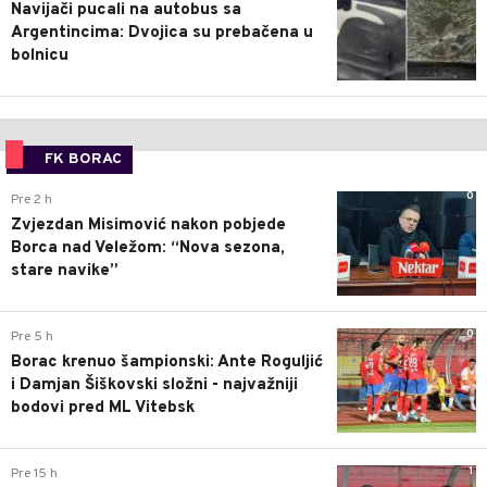
Navijači pucali na autobus sa
Argentincima: Dvojica su prebačena u
bolnicu
FK BORAC
0
Pre 2 h
Zvjezdan Misimović nakon pobjede
Borca nad Veležom: “Nova sezona,
stare navike”
0
Pre 5 h
Borac krenuo šampionski: Ante Roguljić
i Damjan Šiškovski složni - najvažniji
bodovi pred ML Vitebsk
1
Pre 15 h