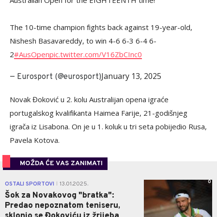
Australian Open for the EIGHTEENTH time!
The 10-time champion fights back against 19-year-old,
Nishesh Basavareddy, to win 4-6 6-3 6-4 6-
2
#AusOpen
pic.twitter.com/V16ZbCInc0
January 13, 2025
— Eurosport (@eurosport)
Novak Đoković u 2. kolu Australijan opena igraće
portugalskog kvalifikanta Haimea Farije, 21-godišnjeg
igrača iz Lisabona. On je u 1. koluk u tri seta pobijedio Rusa,
Pavela Kotova.
MOŽDA ĆE VAS ZANIMATI
0
OSTALI SPORTOVI
13.01.2025.
|
Šok za Novakovog "bratka":
Predao nepoznatom teniseru,
sklonio se Đokoviću iz žrijeba