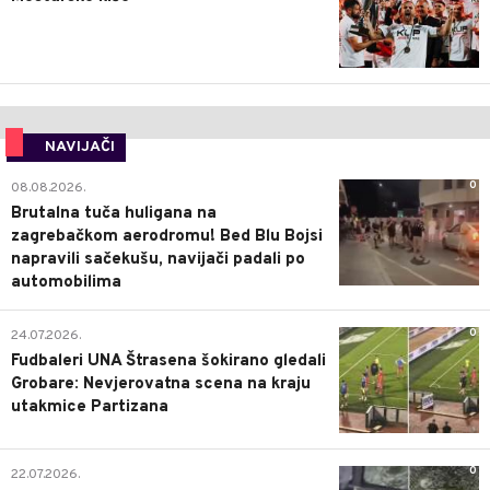
NAVIJAČI
0
08.08.2026.
Brutalna tuča huligana na
zagrebačkom aerodromu! Bed Blu Bojsi
napravili sačekušu, navijači padali po
automobilima
0
24.07.2026.
Fudbaleri UNA Štrasena šokirano gledali
Grobare: Nevjerovatna scena na kraju
utakmice Partizana
0
22.07.2026.