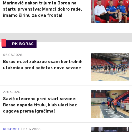
Marinović nakon trijumfa Borca na
startu prvenstva: Momci dobro rade,
imamo širinu za dva fronta!
RK BORAC
0
05.08.2026.
Borac m:tel zakazao osam kontrolnih
utakmica pred početak nove sezone
0
27.07.2026.
Savić otvoreno pred start sezone:
Borac napada titulu, klub ulazi bez
dugova prema igračima!
0
RUKOMET
27.07.2026.
|