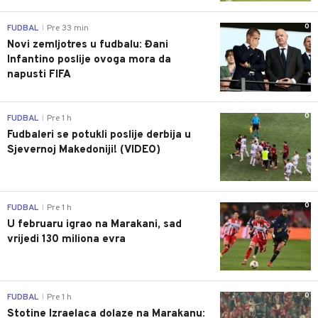
0
FUDBAL
Pre 33 min
|
Novi zemljotres u fudbalu: Đani
Infantino poslije ovoga mora da
napusti FIFA
0
FUDBAL
Pre 1 h
|
Fudbaleri se potukli poslije derbija u
Sjevernoj Makedoniji! (VIDEO)
0
FUDBAL
Pre 1 h
|
U februaru igrao na Marakani, sad
vrijedi 130 miliona evra
0
FUDBAL
Pre 1 h
|
Stotine Izraelaca dolaze na Marakanu: