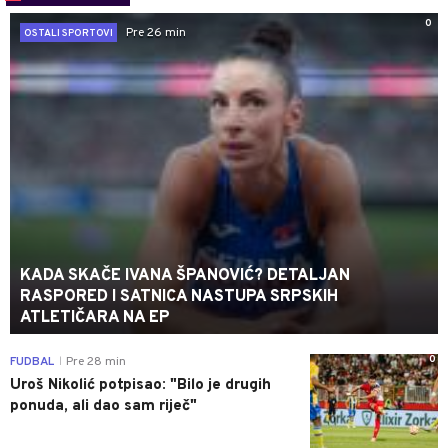
0
Pre 26 min
OSTALI SPORTOVI
KADA SKAČE IVANA ŠPANOVIĆ? DETALJAN
RASPORED I SATNICA NASTUPA SRPSKIH
ATLETIČARA NA EP
0
FUDBAL
Pre 28 min
|
Uroš Nikolić potpisao: "Bilo je drugih
ponuda, ali dao sam riječ"