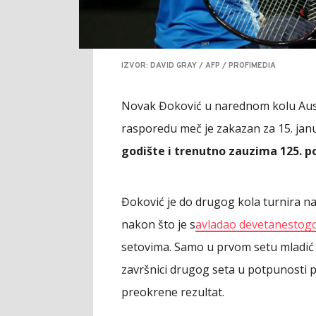
IZVOR: DAVID GRAY / AFP / PROFIMEDIA
Novak Đoković u narednom kolu Aust
rasporedu meč je zakazan za 15. janu
godište i trenutno zauzima 125. po
Đoković je do drugog kola turnira na
nakon što je s
avladao devetanestogo
setovima. Samo u prvom setu mladić j
završnici drugog seta u potpunosti po
preokrene rezultat.