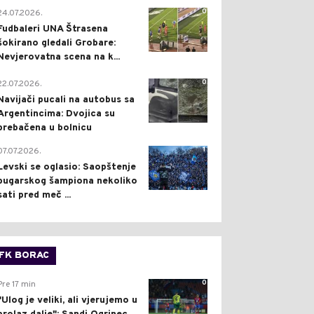
0
24.07.2026.
Fudbaleri UNA Štrasena
šokirano gledali Grobare:
Nevjerovatna scena na k...
0
22.07.2026.
Navijači pucali na autobus sa
Argentincima: Dvojica su
prebačena u bolnicu
1
07.07.2026.
Levski se oglasio: Saopštenje
bugarskog šampiona nekoliko
sati pred meč ...
FK BORAC
0
Pre 17 min
"Ulog je veliki, ali vjerujemo u