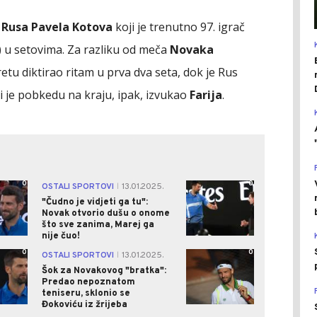
o
Rusa Pavela Kotova
koji je trenutno 97. igrač
:5) u setovima. Za razliku od meča
Novaka
etu diktirao ritam u prva dva seta, dok je Rus
li je pobkedu na kraju, ipak, izvukao
Farija
.
0
0
OSTALI SPORTOVI
13.01.2025.
|
"Čudno je vidjeti ga tu":
Novak otvorio dušu o onome
što sve zanima, Marej ga
nije čuo!
0
0
OSTALI SPORTOVI
13.01.2025.
|
Šok za Novakovog "bratka":
Predao nepoznatom
teniseru, sklonio se
Đokoviću iz žrijeba