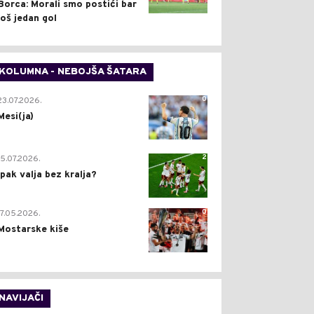
Borca: Morali smo postići bar
još jedan gol
KOLUMNA - NEBOJŠA ŠATARA
0
23.07.2026.
Mesi(ja)
2
15.07.2026.
Ipak valja bez kralja?
0
17.05.2026.
Mostarske kiše
NAVIJAČI