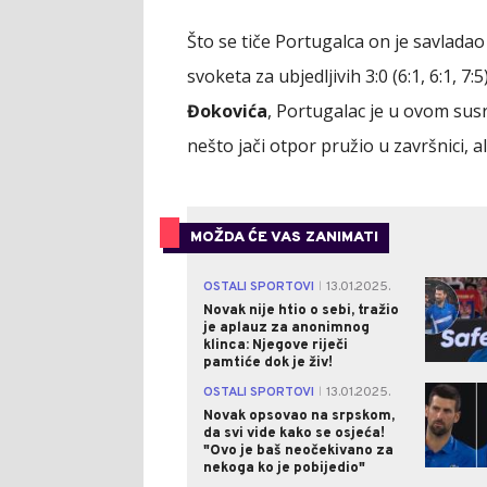
Što se tiče Portugalca on je savlada
svoketa za ubjedljivih 3:0 (6:1, 6:1, 7
Đokovića
, Portugalac je u ovom susr
nešto jači otpor pružio u završnici, a
MOŽDA ĆE VAS ZANIMATI
OSTALI SPORTOVI
13.01.2025.
|
Novak nije htio o sebi, tražio
je aplauz za anonimnog
klinca: Njegove riječi
pamtiće dok je živ!
OSTALI SPORTOVI
13.01.2025.
|
Novak opsovao na srpskom,
da svi vide kako se osjeća!
"Ovo je baš neočekivano za
nekoga ko je pobijedio"