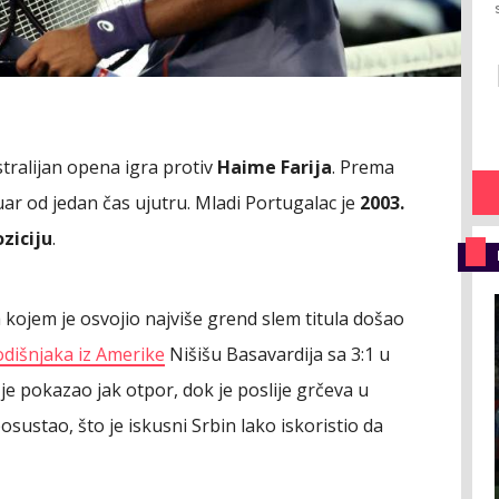
ralijan opena igra protiv
Haime Farija
. Prema
ar od jedan čas ujutru. Mladi Portugalac je
2003.
ziciju
.
 kojem je osvojio najviše grend slem titula došao
dišnjaka iz Amerike
Nišišu Basavardija sa 3:1 u
e pokazao jak otpor, dok je poslije grčeva u
sustao, što je iskusni Srbin lako iskoristio da