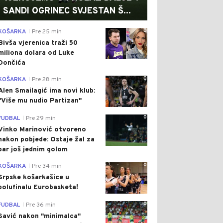
SANDI OGRINEC SVJESTAN Š...
0
KOŠARKA
Pre 25 min
|
Bivša vjerenica traži 50
miliona dolara od Luke
Dončića
0
KOŠARKA
Pre 28 min
|
Alen Smailagić ima novi klub:
"Više mu nudio Partizan"
0
FUDBAL
Pre 29 min
|
Vinko Marinović otvoreno
nakon pobjede: Ostaje žal za
bar još jednim golom
0
KOŠARKA
Pre 34 min
|
Srpske košarkašice u
polufinalu Eurobasketa!
0
FUDBAL
Pre 36 min
|
Savić nakon "minimalca"