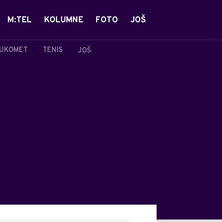
M:TEL
KOLUMNE
FOTO
JOŠ
UKOMET
TENIS
JOŠ