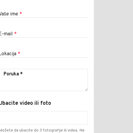
Vaše ime
*
E-mail
*
Lokacija
*
Ubacite video ili foto
Možete da ubacite do 3 fotografije ili videa. Ne