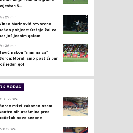
prolaz dalje": Sandi Ogrinec
svjestan š...
0
Pre 29 min
Vinko Marinović otvoreno
nakon pobjede: Ostaje žal za
bar još jednim golom
0
Pre 36 min
Savić nakon "minimalca"
Borca: Morali smo postići bar
još jedan gol
RK BORAC
0
05.08.2026.
Borac m:tel zakazao osam
kontrolnih utakmica pred
početak nove sezone
0
27.07.2026.