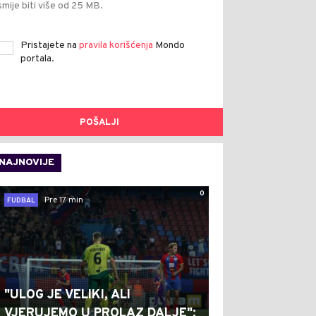
smije biti više od 25 MB.
Pristajete na
pravila korišćenja
Mondo
portala.
POŠALJI
NAJNOVIJE
0
Pre 17 min
FUDBAL
"ULOG JE VELIKI, ALI
VJERUJEMO U PROLAZ DALJE":