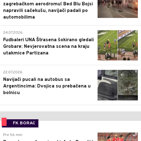
zagrebačkom aerodromu! Bed Blu Bojsi
napravili sačekušu, navijači padali po
automobilima
0
24.07.2026.
Fudbaleri UNA Štrasena šokirano gledali
Grobare: Nevjerovatna scena na kraju
utakmice Partizana
0
22.07.2026.
Navijači pucali na autobus sa
Argentincima: Dvojica su prebačena u
bolnicu
FK BORAC
0
Pre 56 min