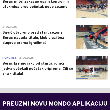
Borac m:tel zakazao osam kontrolnih
utakmica pred početak nove sezone
0
27.07.2026.
Savić otvoreno pred start sezone:
Borac napada titulu, klub ulazi bez
dugova prema igračima!
0
RUKOMET
27.07.2026.
|
Borac krenuo jako od starta, igrači
jedva dočekali početak priprema: Cilj se
zna - titula!
PREUZMI NOVU MONDO APLIKACIJU