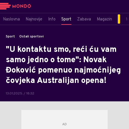
Naslovna
Najnovije
Info
Sport
Zabava
Magazin
M
Sport
Ostali sportovi
"U kontaktu smo, reći ću vam
samo jedno o tome": Novak
Đoković pomenuo najmoćnijeg
čovjeka Australijan opena!
13.01.2025. / 18:32