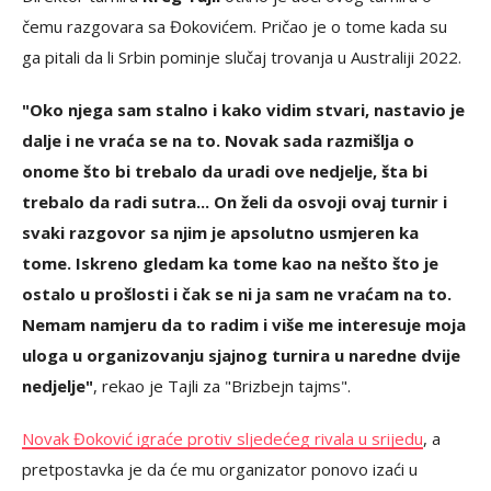
čemu razgovara sa Đokovićem. Pričao je o tome kada su
ga pitali da li Srbin pominje slučaj trovanja u Australiji 2022.
"Oko njega sam stalno i kako vidim stvari, nastavio je
dalje i ne vraća se na to. Novak sada razmišlja o
onome što bi trebalo da uradi ove nedjelje, šta bi
trebalo da radi sutra... On želi da osvoji ovaj turnir i
svaki razgovor sa njim je apsolutno usmjeren ka
tome. Iskreno gledam ka tome kao na nešto što je
ostalo u prošlosti i čak se ni ja sam ne vraćam na to.
Nemam namjeru da to radim i više me interesuje moja
uloga u organizovanju sjajnog turnira u naredne dvije
nedjelje"
, rekao je Tajli za "Brizbejn tajms".
Novak Đoković igraće protiv sljedećeg rivala u srijedu
, a
pretpostavka je da će mu organizator ponovo izaći u