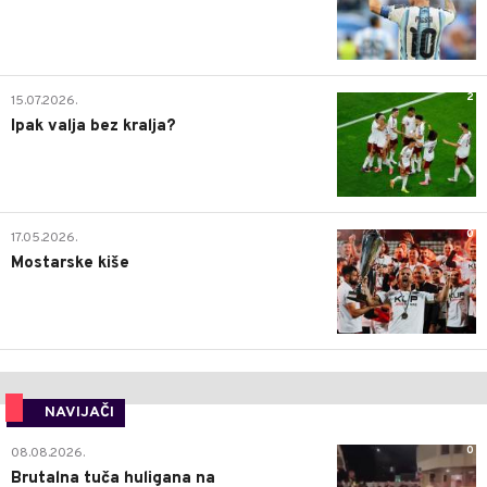
2
15.07.2026.
Ipak valja bez kralja?
0
17.05.2026.
Mostarske kiše
NAVIJAČI
0
08.08.2026.
Brutalna tuča huligana na