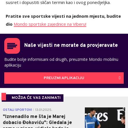
susret i dopustiti sličan termin kao i ovog ponedjeljka.
Pratite sve sportske vijesti na jednom mjestu, budite
dio
Mondo sportske zajednice na Viberu!
Naše vijesti ne morate da provjeravate
Budite bolje informisani od drugih, preuzmite Mondo mobilnu
aplikaciju
PREUZMI APLIKACIJU
MOŽDA ĆE VAS ZANIMATI
0
OSTALI SPORTOVI
13.01.2025.
|
"Iznenadilo me šta je Marej
dobacio Đokoviću": Gledala je