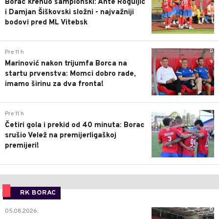
Borac krenuo šampionski: Ante Roguljić
i Damjan Šiškovski složni - najvažniji
bodovi pred ML Vitebsk
0
Pre 11 h
Marinović nakon trijumfa Borca na
startu prvenstva: Momci dobro rade,
imamo širinu za dva fronta!
3
Pre 11 h
Četiri gola i prekid od 40 minuta: Borac
srušio Velež na premijerligaškoj
premijeri!
RK BORAC
0
05.08.2026.