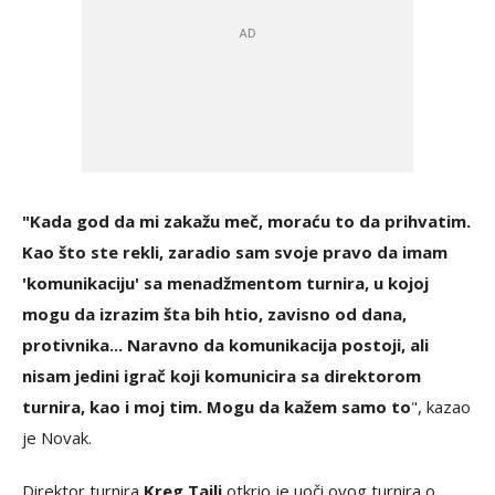
"Kada god da mi zakažu meč, moraću to da prihvatim.
Kao što ste rekli, zaradio sam svoje pravo da imam
'komunikaciju' sa menadžmentom turnira, u kojoj
mogu da izrazim šta bih htio, zavisno od dana,
protivnika... Naravno da komunikacija postoji, ali
nisam jedini igrač koji komunicira sa direktorom
turnira, kao i moj tim. Mogu da kažem samo to
", kazao
je Novak.
Direktor turnira
Kreg Tajli
otkrio je uoči ovog turnira o