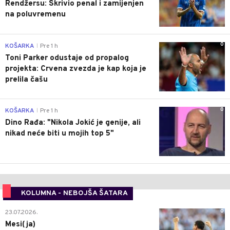
Rendžersu: Skrivio penal i zamijenjen
na poluvremenu
0
KOŠARKA
Pre 1 h
|
Toni Parker odustaje od propalog
projekta: Crvena zvezda je kap koja je
prelila čašu
0
KOŠARKA
Pre 1 h
|
Dino Rađa: "Nikola Jokić je genije, ali
nikad neće biti u mojih top 5"
KOLUMNA - NEBOJŠA ŠATARA
0
23.07.2026.
Mesi(ja)