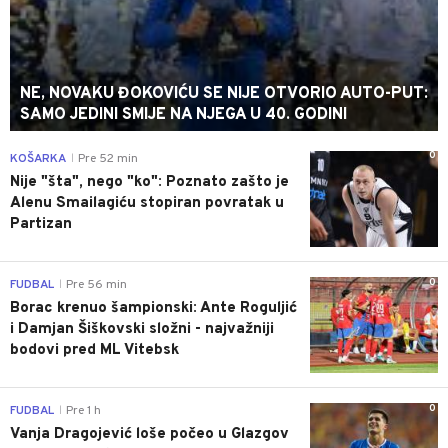
NE, NOVAKU ĐOKOVIĆU SE NIJE OTVORIO AUTO-PUT:
SAMO JEDINI SMIJE NA NJEGA U 40. GODINI
0
KOŠARKA
Pre 52 min
|
Nije "šta", nego "ko": Poznato zašto je
Alenu Smailagiću stopiran povratak u
Partizan
0
FUDBAL
Pre 56 min
|
Borac krenuo šampionski: Ante Roguljić
i Damjan Šiškovski složni - najvažniji
bodovi pred ML Vitebsk
0
FUDBAL
Pre 1 h
|
Vanja Dragojević loše počeo u Glazgov