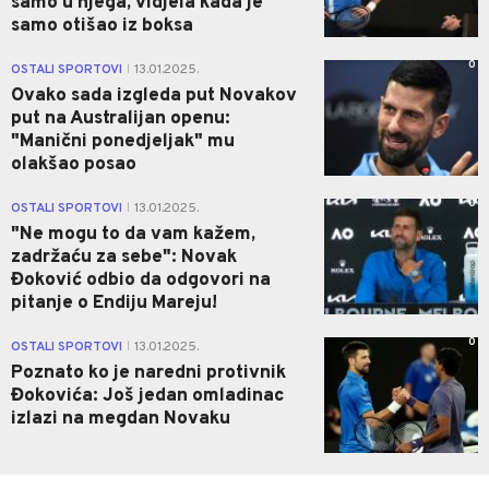
samo u njega, vidjela kada je
samo otišao iz boksa
0
OSTALI SPORTOVI
13.01.2025.
|
Ovako sada izgleda put Novakov
put na Australijan openu:
"Manični ponedjeljak" mu
olakšao posao
0
OSTALI SPORTOVI
13.01.2025.
|
"Ne mogu to da vam kažem,
zadržaću za sebe": Novak
Đoković odbio da odgovori na
pitanje o Endiju Mareju!
0
OSTALI SPORTOVI
13.01.2025.
|
Poznato ko je naredni protivnik
Đokovića: Još jedan omladinac
izlazi na megdan Novaku