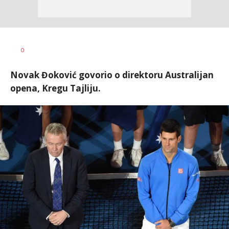
Dragan
AUTOR
0
Šutvić
Novak Đoković govorio o direktoru Australijan
opena, Kregu Tajliju.