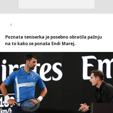
Dragan
AUTOR
0
Šutvić
Poznata teniserka je posebno obratila pažnju
na to kako se ponaša Endi Marej.