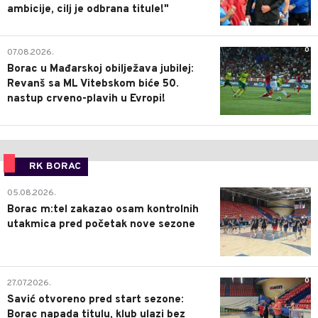
ambicije, cilj je odbrana titule!"
0
07.08.2026.
Borac u Mađarskoj obilježava jubilej:
Revanš sa ML Vitebskom biće 50.
nastup crveno-plavih u Evropi!
RK BORAC
0
05.08.2026.
Borac m:tel zakazao osam kontrolnih
utakmica pred početak nove sezone
0
27.07.2026.
Savić otvoreno pred start sezone:
Borac napada titulu, klub ulazi bez