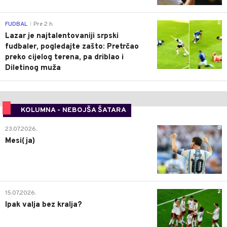
0
FUDBAL
Pre 2 h
|
Lazar je najtalentovaniji srpski
fudbaler, pogledajte zašto: Pretrčao
preko cijelog terena, pa driblao i
Diletinog muža
KOLUMNA - NEBOJŠA ŠATARA
0
23.07.2026.
Mesi(ja)
2
15.07.2026.
Ipak valja bez kralja?