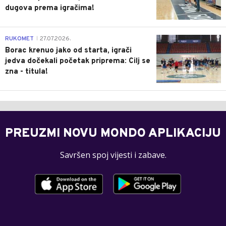
dugova prema igračima!
0
RUKOMET
27.07.2026.
|
Borac krenuo jako od starta, igrači
jedva dočekali početak priprema: Cilj se
zna - titula!
PREUZMI NOVU MONDO APLIKACIJU
Savršen spoj vijesti i zabave.