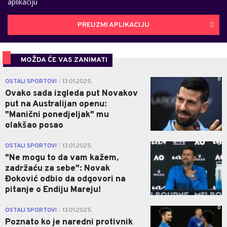
aplikaciju
PREUZMI APLIKACIJU
MOŽDA ĆE VAS ZANIMATI
0
OSTALI SPORTOVI
13.01.2025.
|
Ovako sada izgleda put Novakov
put na Australijan openu:
"Manični ponedjeljak" mu
olakšao posao
0
OSTALI SPORTOVI
13.01.2025.
|
"Ne mogu to da vam kažem,
zadržaću za sebe": Novak
Đoković odbio da odgovori na
pitanje o Endiju Mareju!
0
OSTALI SPORTOVI
13.01.2025.
|
Poznato ko je naredni protivnik