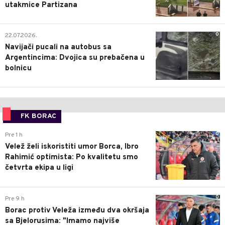
utakmice Partizana
0
22.07.2026.
Navijači pucali na autobus sa
Argentincima: Dvojica su prebačena u
bolnicu
FK BORAC
0
Pre 1 h
Velež želi iskoristiti umor Borca, Ibro
Rahimić optimista: Po kvalitetu smo
četvrta ekipa u ligi
0
Pre 9 h
Borac protiv Veleža između dva okršaja
sa Bjelorusima: "Imamo najviše