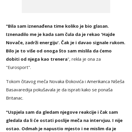
"Bila sam iznenađena time koliko je bio glasan.
Iznenadilo me je kada sam čula da je rekao 'Hajde
Novače, zadrži energiju'. Čak je i davao signale rukom.
Bilo je to više od onoga što sam mislila da ćemo
dobiti od njega kao trenera
", rekla je ona za
"Eurosport".
Tokom čitavog meča Novaka Đokovića i Amerikanca Nišeša
Basavaredija pokušavala je da isprati kako se ponaša
Britanac.
"Uspjela sam da gledam njegove reakcije i čak sam
gledala da li će ostati poslije meča na intervjuu. I nije
ostao. Odmah je napustio mjesto i ne mislim da je