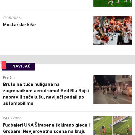
0
17.05.2026.
Mostarske kiše
NAVIJAČI
0
Pre 8 h
Brutalna tuča huligana na
zagrebačkom aerodromu! Bed Blu Bojsi
napravili sačekušu, navijači padali po
automobilima
0
24.07.2026.
Fudbaleri UNA Štrasena šokirano gledali
Grobare: Nevjerovatna scena na kraju