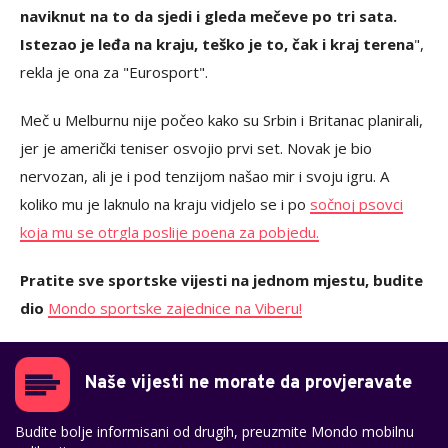
naviknut na to da sjedi i gleda mečeve po tri sata.
Istezao je leđa na kraju, teško je to, čak i kraj terena
",
rekla je ona za "Eurosport".
Meč u Melburnu nije počeo kako su Srbin i Britanac planirali,
jer je američki teniser osvojio prvi set. Novak je bio
nervozan, ali je i pod tenzijom našao mir i svoju igru. A
koliko mu je laknulo na kraju vidjelo se i po
sočnoj psovci
koja mu se otrgla poslije poena za pobjedu.
Pratite sve sportske vijesti na jednom mjestu, budite
dio
Mondo sportske zajednice na Viberu!
Naše vijesti ne morate da provjeravate
Budite bolje informisani od drugih, preuzmite Mondo mobilnu