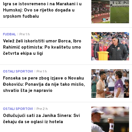
Igra se istovremeno i na Marakani i u
Humskoj: Ovo se rijetko događa u
srpskom fudbalu
0
FUDBAL
Pre 1 h
|
Velež želi iskoristiti umor Borca, Ibro
Rahimić optimista: Po kvalitetu smo
četvrta ekipa u ligi
0
OSTALI SPORTOVI
Pre 1 h
|
Fonseka se pere zbog izjave o Novaku
Đokoviću: Ponavlja da nije tako mislio,
shvatio šta je napravio
0
OSTALI SPORTOVI
Pre 2 h
|
Odlučujući sati za Janika Sinera: Svi
čekaju da se oglasi iz hotela