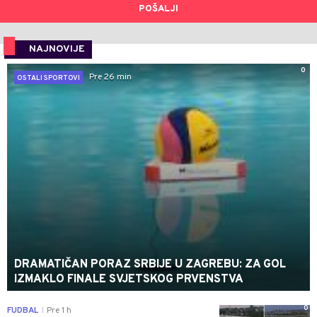
POŠALJI
NAJNOVIJE
0
Pre 26 min
OSTALI SPORTOVI
DRAMATIČAN PORAZ SRBIJE U ZAGREBU: ZA GOL
IZMAKLO FINALE SVJETSKOG PRVENSTVA
0
FUDBAL
Pre 1 h
|