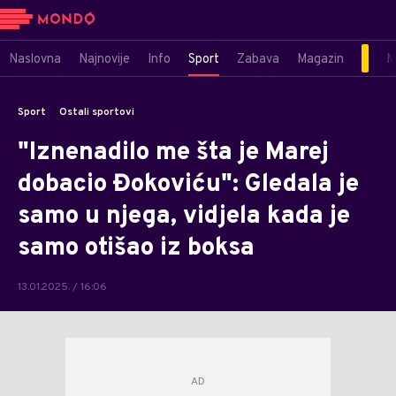
Naslovna
Najnovije
Info
Sport
Zabava
Magazin
M
Sport
Ostali sportovi
"Iznenadilo me šta je Marej
dobacio Đokoviću": Gledala je
samo u njega, vidjela kada je
samo otišao iz boksa
13.01.2025. / 16:06