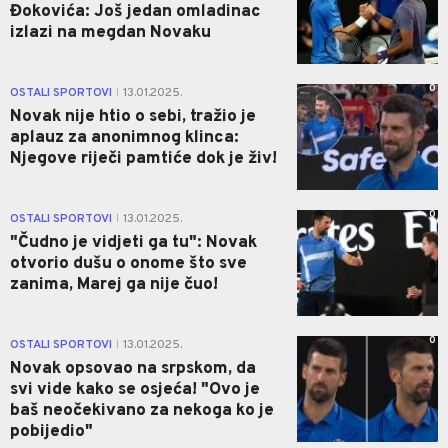
Đokovića: Još jedan omladinac
izlazi na megdan Novaku
0
OSTALI SPORTOVI
13.01.2025.
|
Novak nije htio o sebi, tražio je
aplauz za anonimnog klinca:
Njegove riječi pamtiće dok je živ!
0
OSTALI SPORTOVI
13.01.2025.
|
"Čudno je vidjeti ga tu": Novak
otvorio dušu o onome što sve
zanima, Marej ga nije čuo!
0
OSTALI SPORTOVI
13.01.2025.
|
Novak opsovao na srpskom, da
svi vide kako se osjeća! "Ovo je
baš neočekivano za nekoga ko je
pobijedio"