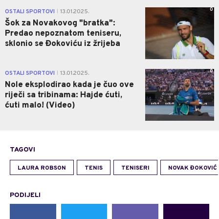
0
OSTALI SPORTOVI
13.01.2025.
|
Šok za Novakovog "bratka":
Predao nepoznatom teniseru,
sklonio se Đokoviću iz žrijeba
0
OSTALI SPORTOVI
13.01.2025.
|
Nole eksplodirao kada je čuo ove
riječi sa tribinama: Hajde ćuti,
ćuti malo! (Video)
TAGOVI
LAURA ROBSON
TENIS
TENISERI
NOVAK ĐOKOVIĆ
PODIJELI