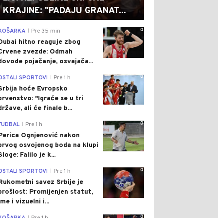
KRAJINE: "PADAJU GRANAT...
0
KOŠARKA
Pre 35 min
|
Dubai hitno reaguje zbog
Crvene zvezde: Odmah
dovode pojačanje, osvajača...
0
OSTALI SPORTOVI
Pre 1 h
|
Srbija hoće Evropsko
prvenstvo: "Igraće se u tri
države, ali će finale b...
0
FUDBAL
Pre 1 h
|
Perica Ognjenović nakon
prvog osvojenog boda na klupi
Sloge: Falilo je k...
0
OSTALI SPORTOVI
Pre 1 h
|
Rukometni savez Srbije je
prošlost: Promijenjen statut,
ime i vizuelni i...
0
|