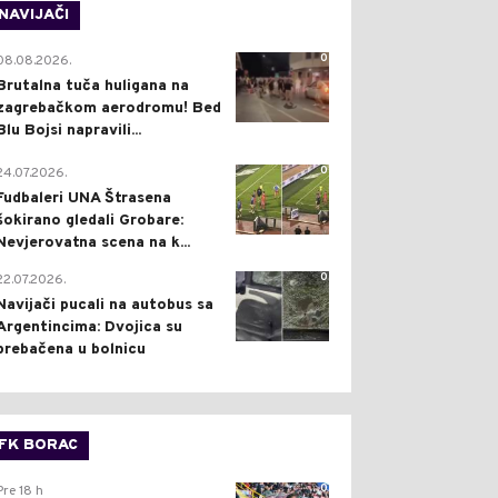
NAVIJAČI
0
08.08.2026.
Brutalna tuča huligana na
zagrebačkom aerodromu! Bed
Blu Bojsi napravili...
0
24.07.2026.
Fudbaleri UNA Štrasena
šokirano gledali Grobare:
Nevjerovatna scena na k...
0
22.07.2026.
Navijači pucali na autobus sa
Argentincima: Dvojica su
prebačena u bolnicu
FK BORAC
0
Pre 18 h