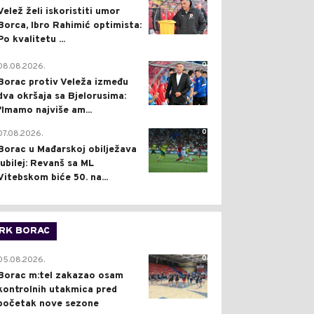
Velež želi iskoristiti umor
Borca, Ibro Rahimić optimista:
Po kvalitetu ...
0
08.08.2026.
Borac protiv Veleža između
dva okršaja sa Bjelorusima:
"Imamo najviše am...
0
07.08.2026.
Borac u Mađarskoj obilježava
jubilej: Revanš sa ML
Vitebskom biće 50. na...
RK BORAC
0
05.08.2026.
Borac m:tel zakazao osam
kontrolnih utakmica pred
početak nove sezone