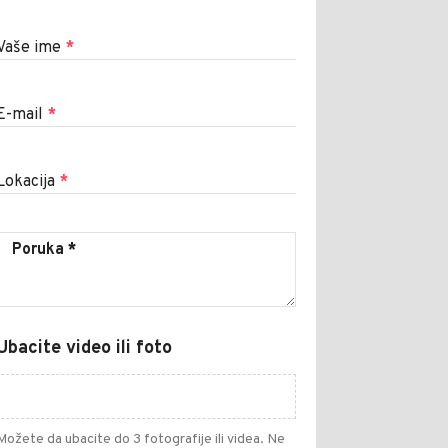
Vaše ime
*
E-mail
*
Lokacija
*
Ubacite video ili foto
Možete da ubacite do 3 fotografije ili videa. Ne