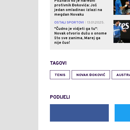
Poznato ko je naredni
protivnik Đokovića: Još
jedan omladinac izlazi na
megdan Novaku
OSTALI SPORTOVI
13.01.2025.
|
"Čudno je vidjeti ga tu":
Novak otvorio dušu o onome
što sve zanima, Marej ga
nije čuo!
TAGOVI
TENIS
NOVAK ĐOKOVIĆ
AUSTR
PODIJELI