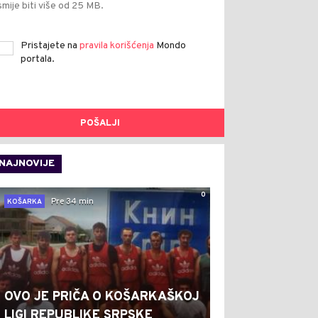
smije biti više od 25 MB.
Pristajete na
pravila korišćenja
Mondo
portala.
POŠALJI
NAJNOVIJE
0
Pre 34 min
KOŠARKA
OVO JE PRIČA O KOŠARKAŠKOJ
LIGI REPUBLIKE SRPSKE