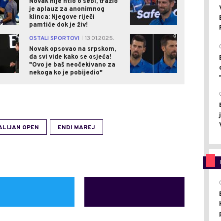
Novak nije htio o sebi, tražio
je aplauz za anonimnog
klinca: Njegove riječi
pamtiće dok je živ!
0
0
OSTALI SPORTOVI
13.01.2025.
|
Novak opsovao na srpskom,
da svi vide kako se osjeća!
"Ovo je baš neočekivano za
nekoga ko je pobijedio"
ALIJAN OPEN
ENDI MAREJ