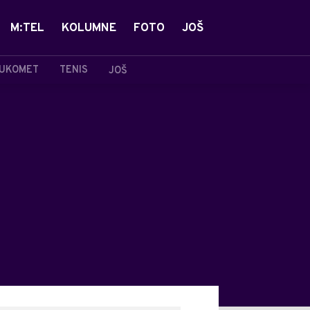
M:TEL
KOLUMNE
FOTO
JOŠ
UKOMET
TENIS
JOŠ