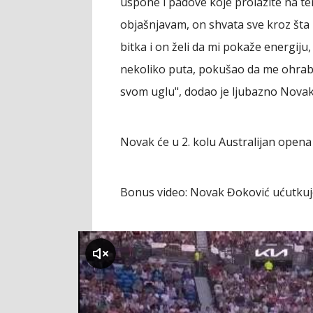
uspone i padove koje prolazite na t
objašnjavam, on shvata sve kroz šta 
bitka i on želi da mi pokaže energiju,
nekoliko puta, pokušao da me ohrabri. 
svom uglu", dodao je ljubazno Novak
Novak će u 2. kolu Australijan opena u
Bonus video: Novak Đoković ućutkuj
klikni za zvuk