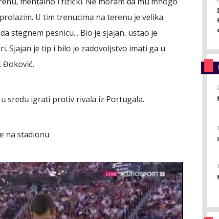
erenu, mentalno i fizički. Ne moram da mu mnogo
prolazim. U tim trenucima na terenu je velika
 da stegnem pesnicu... Bio je sjajan, ustao je
Sjajan je tip i bilo je zadovoljstvo imati ga u
 Đoković.
 sredu igrati protiv rivala iz Portugala.
e na stadionu