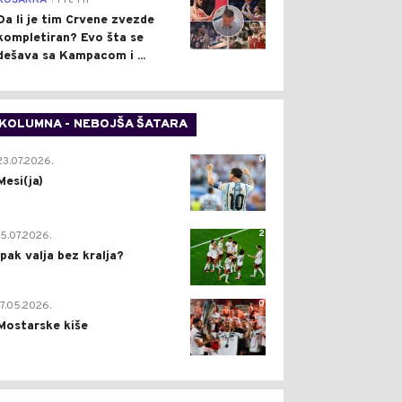
KOŠARKA
Pre 1 h
Da li je tim Crvene zvezde
kompletiran? Evo šta se
dešava sa Kampacom i ...
KOLUMNA - NEBOJŠA ŠATARA
0
23.07.2026.
Mesi(ja)
2
15.07.2026.
Ipak valja bez kralja?
0
17.05.2026.
Mostarske kiše