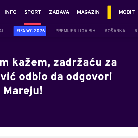
INFO
SPORT
ZABAVA
MAGAZIN
MOBIT
AL
FIFA WC 2026
PREMIJER LIGA BIH
KOŠARKA
R
am kažem, zadržaću za
vić odbio da odgovori
u Mareju!