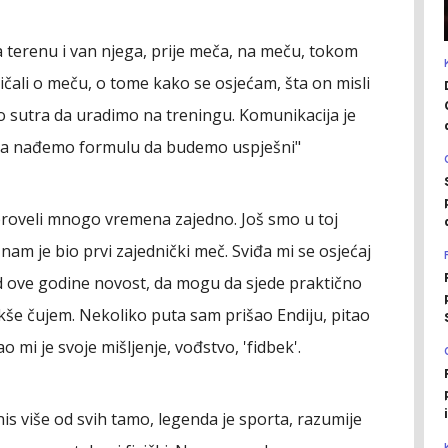
 terenu i van njega, prije meča, na meču, tokom
ičali o meču, o tome kako se osjećam, šta on misli
lo sutra da uradimo na treningu. Komunikacija je
 da nađemo formulu da budemo uspješni"
roveli mnogo vremena zajedno. Još smo u toj
am je bio prvi zajednički meč. Sviđa mi se osjećaj
 od ove godine novost, da mogu da sjede praktično
kše čujem. Nekoliko puta sam prišao Endiju, pitao
 mi je svoje mišljenje, vođstvo, 'fidbek'.
nis više od svih tamo, legenda je sporta, razumije