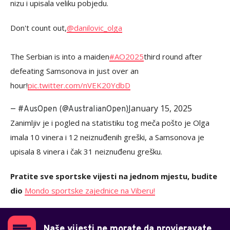
nizu i upisala veliku pobjedu.
Don't count out,
@danilovic_olga
The Serbian is into a maiden
#AO2025
third round after
defeating Samsonova in just over an
hour!
pic.twitter.com/nVEK20YdbD
January 15, 2025
— #AusOpen (@AustralianOpen)
Zanimljiv je i pogled na statistiku tog meča pošto je Olga
imala 10 vinera i 12 neiznuđenih greški, a Samsonova je
upisala 8 vinera i čak 31 neiznuđenu grešku.
Pratite sve sportske vijesti na jednom mjestu, budite
dio
Mondo sportske zajednice na Viberu!
Naše vijesti ne morate da provjeravate