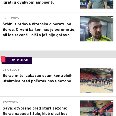
igrati u ovakvom ambijentu
0
07.08.2026.
Srbin iz redova Vitebska o porazu od
Borca: Crveni karton nas je poremetio,
ali ide revanš - ništa još nije gotovo
RK BORAC
0
05.08.2026.
Borac m:tel zakazao osam kontrolnih
utakmica pred početak nove sezone
0
27.07.2026.
Savić otvoreno pred start sezone:
Borac napada titulu, klub ulazi bez