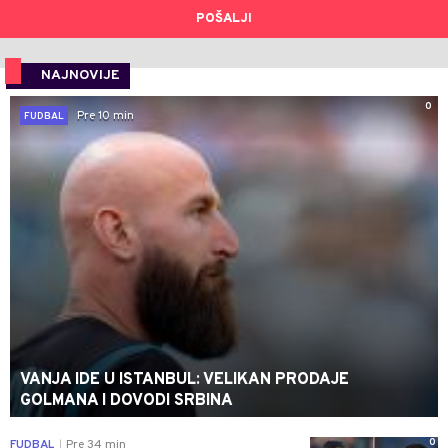
POŠALJI
NAJNOVIJE
0
Pre 10 min
FUDBAL
VANJA IDE U ISTANBUL: VELIKAN PRODAJE
GOLMANA I DOVODI SRBINA
0
FUDBAL
Pre 34 min
|