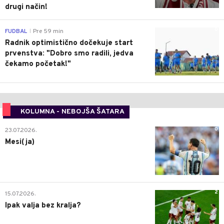
drugi način!
0
FUDBAL
Pre 59 min
|
Radnik optimistično dočekuje start
prvenstva: "Dobro smo radili, jedva
čekamo početak!"
KOLUMNA - NEBOJŠA ŠATARA
0
23.07.2026.
Mesi(ja)
2
15.07.2026.
Ipak valja bez kralja?