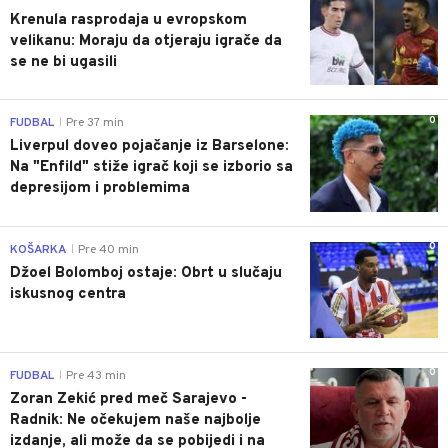
Krenula rasprodaja u evropskom
velikanu: Moraju da otjeraju igrače da
se ne bi ugasili
0
FUDBAL
Pre 37 min
|
Liverpul doveo pojačanje iz Barselone:
Na "Enfild" stiže igrač koji se izborio sa
depresijom i problemima
0
KOŠARKA
Pre 40 min
|
Džoel Bolomboj ostaje: Obrt u slučaju
iskusnog centra
0
FUDBAL
Pre 43 min
|
Zoran Zekić pred meč Sarajevo -
Radnik: Ne očekujem naše najbolje
izdanje, ali može da se pobijedi i na