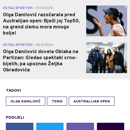
0
OSTALI SPORTOVI
07.01.2025.
|
Olga Danilović razočarala pred
Australijan open: Bježi joj Top50,
na grend slemu mora mnogo
bolje!
0
OSTALI SPORTOVI
28.12.2024.
|
Olga Danilović dovela Oblaka na
Partizan: Gledao spektakl crno-
bijelih, pa upoznao Željka
Obradovića
TAGOVI
OLGA DANILOVIĆ
TENIS
AUSTRALIJAN OPEN
PODIJELI