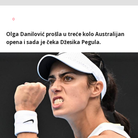
Dragan
AUTOR
0
Šutvić
Olga Danilović prošla u treće kolo Australijan
opena i sada je čeka Džesika Pegula.