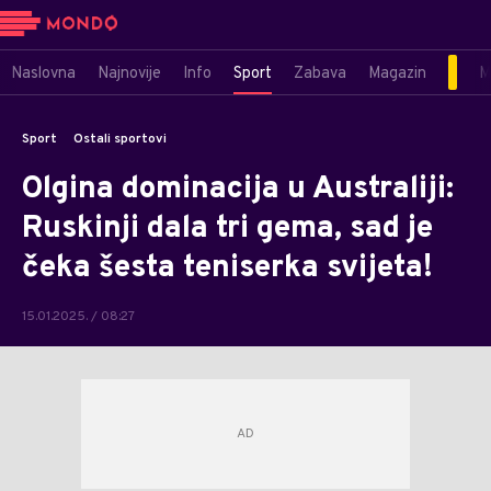
Naslovna
Najnovije
Info
Sport
Zabava
Magazin
M
Sport
Ostali sportovi
Olgina dominacija u Australiji:
Ruskinji dala tri gema, sad je
čeka šesta teniserka svijeta!
15.01.2025. / 08:27