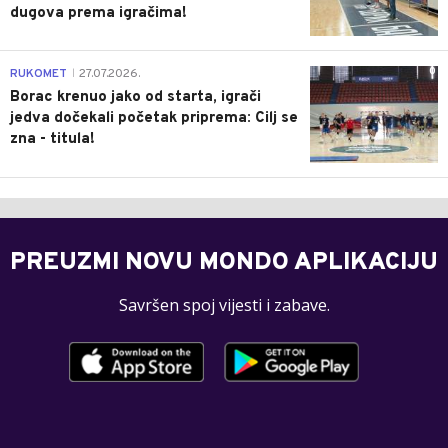
dugova prema igračima!
0
RUKOMET
27.07.2026.
|
Borac krenuo jako od starta, igrači
jedva dočekali početak priprema: Cilj se
zna - titula!
PREUZMI NOVU MONDO APLIKACIJU
Savršen spoj vijesti i zabave.