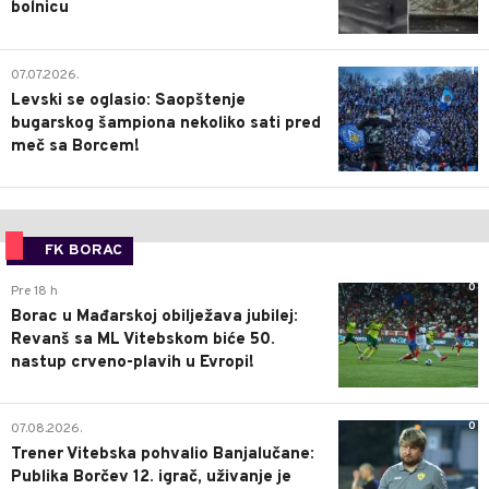
bolnicu
1
07.07.2026.
Levski se oglasio: Saopštenje
bugarskog šampiona nekoliko sati pred
meč sa Borcem!
FK BORAC
0
Pre 18 h
Borac u Mađarskoj obilježava jubilej:
Revanš sa ML Vitebskom biće 50.
nastup crveno-plavih u Evropi!
0
07.08.2026.
Trener Vitebska pohvalio Banjalučane:
Publika Borčev 12. igrač, uživanje je