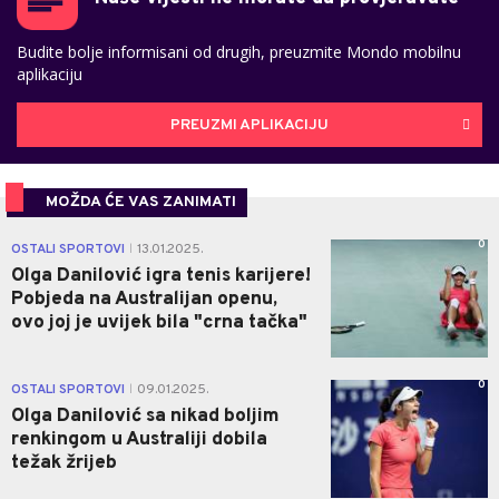
Budite bolje informisani od drugih, preuzmite Mondo mobilnu
aplikaciju
PREUZMI APLIKACIJU
MOŽDA ĆE VAS ZANIMATI
0
OSTALI SPORTOVI
13.01.2025.
|
Olga Danilović igra tenis karijere!
Pobjeda na Australijan openu,
ovo joj je uvijek bila "crna tačka"
0
OSTALI SPORTOVI
09.01.2025.
|
Olga Danilović sa nikad boljim
renkingom u Australiji dobila
težak žrijeb