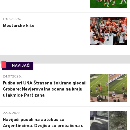
0
17.05.2026.
Mostarske kiše
NAVIJAČI
0
24.07.2026.
Fudbaleri UNA Štrasena šokirano gledali
Grobare: Nevjerovatna scena na kraju
utakmice Partizana
0
22.07.2026.
Navijači pucali na autobus sa
Argentincima: Dvojica su prebačena u