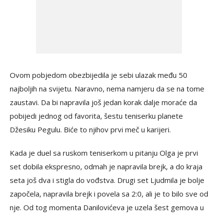
Ovom pobjedom obezbijedila je sebi ulazak među 50
najboljih na svijetu. Naravno, nema namjeru da se na tome
zaustavi. Da bi napravila još jedan korak dalje moraće da
pobijedi jednog od favorita, šestu teniserku planete
Džesiku Pegulu. Biće to njihov prvi meč u karijeri.
Kada je duel sa ruskom teniserkom u pitanju Olga je prvi
set dobila ekspresno, odmah je napravila brejk, a do kraja
seta još dva i stigla do vođstva. Drugi set Ljudmila je bolje
započela, napravila brejk i povela sa 2:0, ali je to bilo sve od
nje. Od tog momenta Danilovićeva je uzela šest gemova u