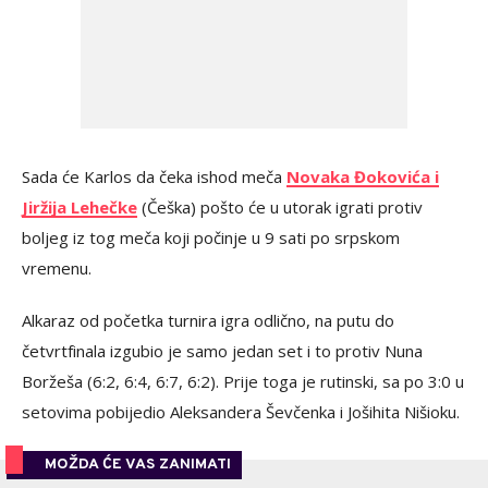
Sada će Karlos da čeka ishod meča
Novaka Đokovića i
Jiržija Lehečke
(Češka) pošto će u utorak igrati protiv
boljeg iz tog meča koji počinje u 9 sati po srpskom
vremenu.
Alkaraz od početka turnira igra odlično, na putu do
četvrtfinala izgubio je samo jedan set i to protiv Nuna
Boržeša (6:2, 6:4, 6:7, 6:2). Prije toga je rutinski, sa po 3:0 u
setovima pobijedio Aleksandera Ševčenka i Jošihita Nišioku.
MOŽDA ĆE VAS ZANIMATI