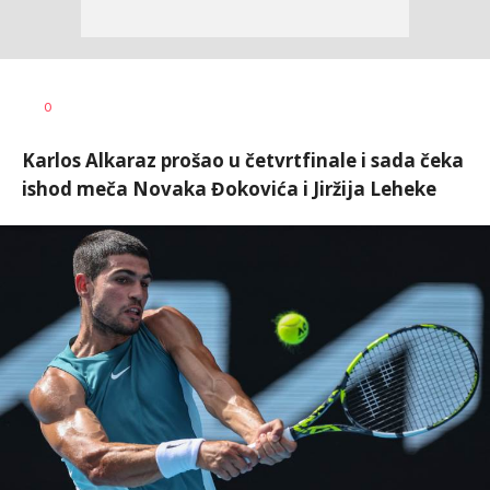
Bojan
AUTOR
0
Jakovljević
Karlos Alkaraz prošao u četvrtfinale i sada čeka
ishod meča Novaka Đokovića i Jiržija Leheke