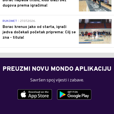
Borac napada titulu, klub ulazi bez
dugova prema igračima!
0
RUKOMET
27.07.2026.
|
Borac krenuo jako od starta, igrači
jedva dočekali početak priprema: Cilj se
zna - titula!
PREUZMI NOVU MONDO APLIKACIJU
Savršen spoj vijesti i zabave.