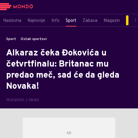
Naslovna
Najnovije
Info
Sport
Zabava
Magazin
M
Sport
Ostali sportovi
Alkaraz čeka Đokovića u
četvrtfinalu: Britanac mu
predao meč, sad će da gleda
Novaka!
19.01.2025. / 08:00