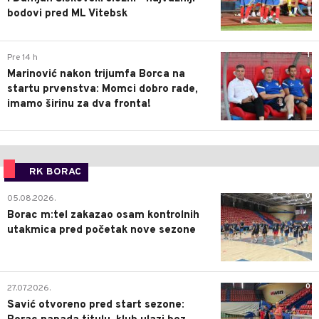
bodovi pred ML Vitebsk
1
Pre 14 h
Marinović nakon trijumfa Borca na
startu prvenstva: Momci dobro rade,
imamo širinu za dva fronta!
RK BORAC
0
05.08.2026.
Borac m:tel zakazao osam kontrolnih
utakmica pred početak nove sezone
0
27.07.2026.
Savić otvoreno pred start sezone: