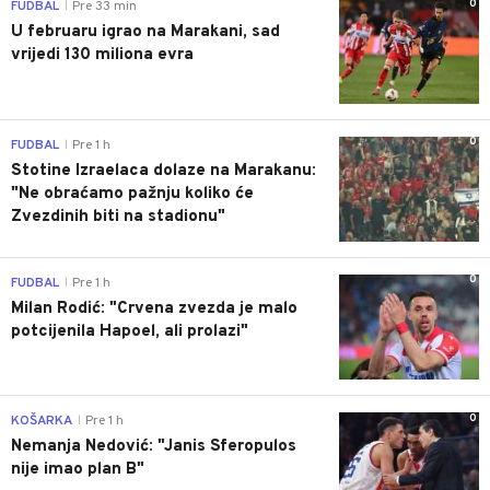
0
FUDBAL
Pre 33 min
|
U februaru igrao na Marakani, sad
vrijedi 130 miliona evra
0
FUDBAL
Pre 1 h
|
Stotine Izraelaca dolaze na Marakanu:
"Ne obraćamo pažnju koliko će
Zvezdinih biti na stadionu"
0
FUDBAL
Pre 1 h
|
Milan Rodić: "Crvena zvezda je malo
potcijenila Hapoel, ali prolazi"
0
KOŠARKA
Pre 1 h
|
Nemanja Nedović: "Janis Sferopulos
nije imao plan B"