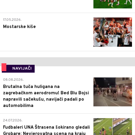
0
17.05.2026.
Mostarske kiše
NAVIJAČI
0
08.08.2026.
Brutalna tuča huligana na
zagrebačkom aerodromu! Bed Blu Bojsi
napravili sačekušu, navijači padali po
automobilima
0
24.07.2026.
Fudbaleri UNA Štrasena šokirano gledali
Grobare: Nevjerovatna scena na kraju