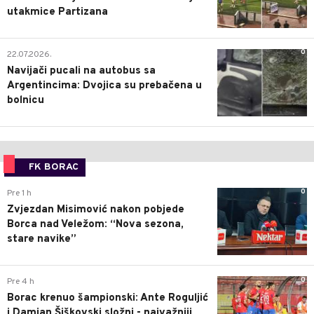
utakmice Partizana
0
22.07.2026.
Navijači pucali na autobus sa
Argentincima: Dvojica su prebačena u
bolnicu
FK BORAC
0
Pre 1 h
Zvjezdan Misimović nakon pobjede
Borca nad Veležom: “Nova sezona,
stare navike”
0
Pre 4 h
Borac krenuo šampionski: Ante Roguljić
i Damjan Šiškovski složni - najvažniji