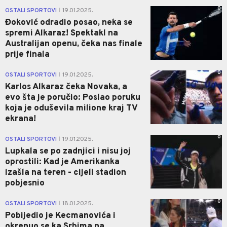
0
OSTALI SPORTOVI
19.01.2025.
|
Đoković odradio posao, neka se
spremi Alkaraz! Spektakl na
Australijan openu, čeka nas finale
prije finala
0
OSTALI SPORTOVI
19.01.2025.
|
Karlos Alkaraz čeka Novaka, a
evo šta je poručio: Poslao poruku
koja je oduševila milione kraj TV
ekrana!
0
OSTALI SPORTOVI
19.01.2025.
|
Lupkala se po zadnjici i nisu joj
oprostili: Kad je Amerikanka
izašla na teren - cijeli stadion
pobjesnio
0
OSTALI SPORTOVI
18.01.2025.
|
Pobijedio je Kecmanovića i
okrenuo se ka Srbima na