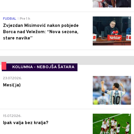
0
FUDBAL
Pre 1 h
|
Zvjezdan Misimović nakon pobjede
Borca nad Veležom: “Nova sezona,
stare navike”
KOLUMNA - NEBOJŠA ŠATARA
0
23.07.2026.
Mesi(ja)
2
15.07.2026.
Ipak valja bez kralja?