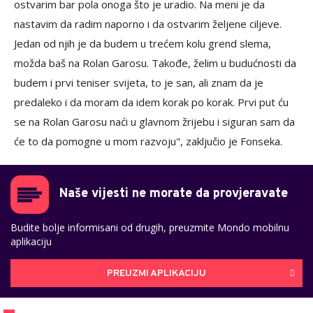
ostvarim bar pola onoga što je uradio. Na meni je da
nastavim da radim naporno i da ostvarim željene ciljeve.
Jedan od njih je da budem u trećem kolu grend slema,
možda baš na Rolan Garosu. Takođe, želim u budućnosti da
budem i prvi teniser svijeta, to je san, ali znam da je
predaleko i da moram da idem korak po korak. Prvi put ću
se na Rolan Garosu naći u glavnom žrijebu i siguran sam da
će to da pomogne u mom razvoju", zaključio je Fonseka.
Naše vijesti ne morate da provjeravate
Budite bolje informisani od drugih, preuzmite Mondo mobilnu
aplikaciju
PREUZMI APLIKACIJU