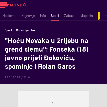
Naslovna
Najnovije
Info
Sport
Zabava
Magazin
M
Sport
Ostali sportovi
"Hoću Novaka u žrijebu na
grend slemu": Fonseka (18)
javno prijeti Đokoviću,
spominje i Rolan Garos
22.04.2025. / 22:18