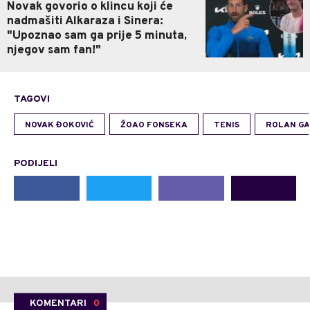
Novak govorio o klincu koji će
nadmašiti Alkaraza i Sinera:
"Upoznao sam ga prije 5 minuta,
njegov sam fan!"
TAGOVI
NOVAK ĐOKOVIĆ
ŽOAO FONSEKA
TENIS
ROLAN G
PODIJELI
KOMENTARI
0