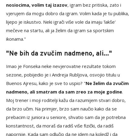
nosiocima, volim taj izazov
, igram bez pritiska, zato i
vjerujem da mogu dobro da igram. Volim kada je tu publika,
lijepo je iskustvo. Neki igrači više vole da imaju 'lakše'
mečeve na startu, ali ja želim da igram sa sportskim
ikonama."
"Ne bih da zvučim nadmeno, ali..."
Imao je Fonseka neke nevjerovatne rezultate tokom
sezone, pobijedio je i Andreja Rubljova, osvojio titulu u
Buenos Ajresu, kako je sve to uspio? "
Ne želim da zvučim
nadmeno, ali smatram da sam zreo za moje godine
.
Moj trener i moji roditelji kažu da razumijem stvari dobro,
da brzo učim. Na primjer, brzo sam naučio kako da se
prebacim iz juniora u seniore, shvatio sam da je potrebna
konstantnost, da moraš da radiš više fizički, da radiš
napornije. Kada sam odlučio da ne idem na koledž i da