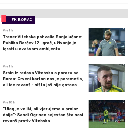
FK BORAC
0
Pre 1 h
Trener Vitebska pohvalio Banjalučane:
Publika Borčev 12. igrač, uživanje je
igrati u ovakvom ambijentu
0
Pre 1 h
Srbin iz redova Vitebska o porazu od
Borca: Crveni karton nas je poremetio,
ali ide revanš - ništa još nije gotovo
0
Pre 10 h
"Ulog je veliki, ali vjerujemo u prolaz
dalje": Sandi Ogrinec svjestan šta nosi
revanš protiv Vitebska