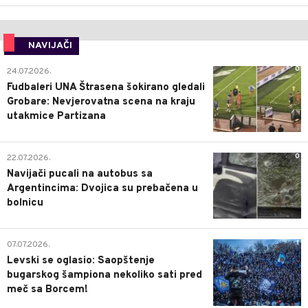
NAVIJAČI
0
24.07.2026.
Fudbaleri UNA Štrasena šokirano gledali
Grobare: Nevjerovatna scena na kraju
utakmice Partizana
0
22.07.2026.
Navijači pucali na autobus sa
Argentincima: Dvojica su prebačena u
bolnicu
1
07.07.2026.
Levski se oglasio: Saopštenje
bugarskog šampiona nekoliko sati pred
meč sa Borcem!