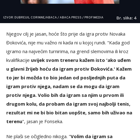
IZVOR: DUBREUIL CORINNE/ABACA / ABACA PRESS / PROFIMEDIA
Br. slika: 4
Njegov cilj je jasan, hoće što prije da igra protiv Novaka
Đokovića, nije mu važno ni kada ni u kojoj rundi. "Kada god
igramo na najvećim turnirima, na grend slemovima ili kroz
kvalifikacije
uvijek svom treneru kažem isto 'ako uđem
u glavni žrijeb hoću da igram protiv Đokovića.' Kažem
to jer bi možda to bio jedan od posljednjih puta da
igram protiv njega, nadam se da mogu da igram
protiv njega. Volio bih da igram sa njim u prvom ili
drugom kolu, da probam da igram svoj najbolji tenis,
rezultat mi ne bi bio bitan uopšte, samo bih uživao na
terenu
", jasan je Fonseka.
Ne plaši se očigledno nikoga. "
Volim da igram sa