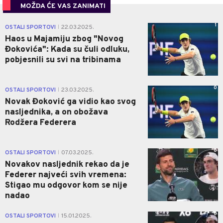
MOŽDA ĆE VAS ZANIMATI
1
OSTALI SPORTOVI
22.03.2025.
|
Haos u Majamiju zbog "Novog
Đokovića": Kada su čuli odluku,
pobjesnili su svi na tribinama
0
OSTALI SPORTOVI
23.03.2025.
|
Novak Đoković ga vidio kao svog
nasljednika, a on obožava
Rodžera Federera
0
OSTALI SPORTOVI
07.03.2025.
|
Novakov nasljednik rekao da je
Federer najveći svih vremena:
Stigao mu odgovor kom se nije
nadao
0
OSTALI SPORTOVI
15.01.2025.
|