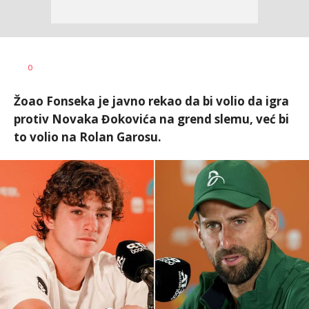
Bojan
AUTOR
0
Jakovljević
Žoao Fonseka je javno rekao da bi volio da igra
protiv Novaka Đokovića na grend slemu, već bi
to volio na Rolan Garosu.