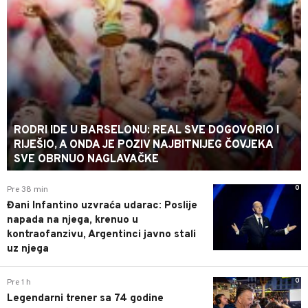
RODRI IDE U BARSELONU: REAL SVE DOGOVORIO I
RIJEŠIO, A ONDA JE POZIV NAJBITNIJEG ČOVJEKA
SVE OBRNUO NAGLAVAČKE
0
Pre 38 min
Đani Infantino uzvraća udarac: Poslije
napada na njega, krenuo u
kontraofanzivu, Argentinci javno stali
uz njega
0
Pre 1 h
Legendarni trener sa 74 godine