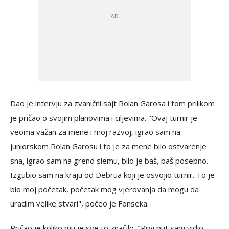
Dao je intervju za zvanični sajt Rolan Garosa i tom prilikom
je pričao o svojim planovima i ciljevima. "Ovaj turnir je
veoma važan za mene i moj razvoj, igrao sam na
juniorskom Rolan Garosu i to je za mene bilo ostvarenje
sna, igrao sam na grend slemu, bilo je baš, baš posebno.
Izgubio sam na kraju od Debrua koji je osvojio turnir. To je
bio moj početak, početak mog vjerovanja da mogu da
uradim velike stvari", počeo je Fonseka.
Pričao je koliko mu je sve to značilo. "Prvi put sam vidio