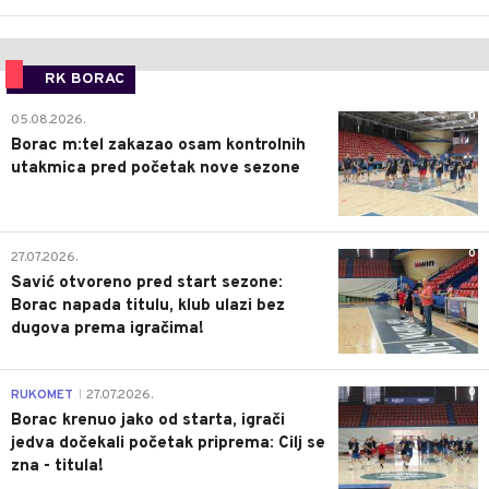
RK BORAC
0
05.08.2026.
Borac m:tel zakazao osam kontrolnih
utakmica pred početak nove sezone
0
27.07.2026.
Savić otvoreno pred start sezone:
Borac napada titulu, klub ulazi bez
dugova prema igračima!
0
RUKOMET
27.07.2026.
|
Borac krenuo jako od starta, igrači
jedva dočekali početak priprema: Cilj se
zna - titula!