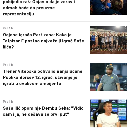
pobijedio rak: Objavio da je zdrav i
odmah hoće da preuzme
reprezentaciju
0
Pre 1 h
Ocjene igrača Partizana: Kako je
"otpisani" postao najvažniji igrač Saše
Ilića?
0
Pre 1 h
Trener Vitebska pohvalio Banjalučane:
Publika Borčev 12. igrač, uživanje je
igrati u ovakvom ambijentu
0
Pre 1 h
Saša Ilić opominje Dembu Seka: "Vidio
sam i ja, ne dešava se prvi put"