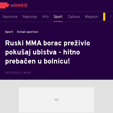
Naslovna
Najnovije
Info
Sport
Zabava
Magazin
M
Sport
Ostali sportovi
Ruski MMA borac preživio
pokušaj ubistva - hitno
prebačen u bolnicu!
16.07.2025. / 18:45