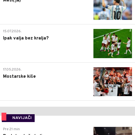
Mesi(ja)
2
15.07.2026.
Ipak valja bez kralja?
0
17.05.2026.
Mostarske kiše
NAVIJAČI
0
Pre 21 min