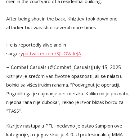
men in the courtyard of a residential building.
After being shot in the back, Khiztiev took down one
attacker but was shot several more times
He is reportedly alive and in
surgery
pic.twitter.com/SJUOVaIeJA
July 15, 2025
— Combat Casuals (@Combat_Casuals)
Kizrijev je srećom van životne opasnosti, ali se nalazi u
bolnici sa višestrukim ranama. "Podvrgnut je operaciji.
Pogodilo ga je najmanje pet metaka. Koliko mi je poznato,
nijedna rana nije duboka", rekao je izvor blizak borcu za
"TASS".
Kizrijev nastupa u PFL i nedavno je ostao šampion ove
kategorije, a njegov skor je 4-0. U profesionalnoj MMA