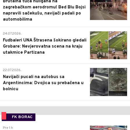
Brutalna tuča huligana na
zagrebačkom aerodromu! Bed Blu Bojsi
napravili sačekušu, navijači padali po
automobilima
0
24.07.2026.
Fudbaleri UNA Štrasena šokirano gledali
Grobare: Nevjerovatna scena na kraju
utakmice Partizana
0
22.07.2026.
Navijači pucali na autobus sa
Argentincima: Dvojica su prebačena u
bolnicu
FK BORAC
0
Pre 1 h