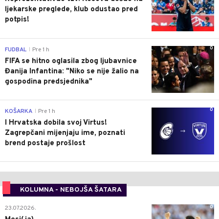
ljekarske preglede, klub odustao pred
potpis!
0
FUDBAL
Pre 1 h
|
FIFA se hitno oglasila zbog ljubavnice
Đanija Infantina: "Niko se nije žalio na
gospodina predsjednika"
0
KOŠARKA
Pre 1 h
|
I Hrvatska dobila svoj Virtus!
Zagrepčani mijenjaju ime, poznati
brend postaje prošlost
KOLUMNA - NEBOJŠA ŠATARA
0
23.07.2026.