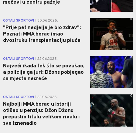
mečevi u centru pažnje
0
OSTALI SPORTOVI
30.06.2025.
|
"Prije pet nedjelja je bio zdrav":
Poznati MMA borac imao
dvostruku transplantaciju pluća
0
OSTALI SPORTOVI
22.06.2025.
|
Najveći ikada tek što se povukao,
a policija ga juri: Džons pobjegao
sa mjesta nesreće
0
OSTALI SPORTOVI
22.06.2025.
|
Najbolji MMA borac u istoriji
otišao u penziju: Džon Džons
prepustio titulu velikom rivalu i
sve iznenadio