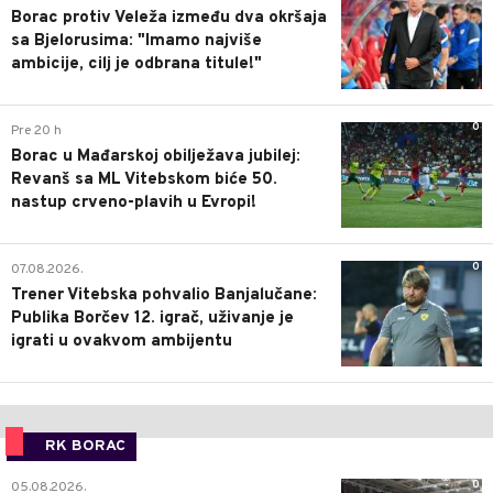
Borac protiv Veleža između dva okršaja
sa Bjelorusima: "Imamo najviše
ambicije, cilj je odbrana titule!"
0
Pre 20 h
Borac u Mađarskoj obilježava jubilej:
Revanš sa ML Vitebskom biće 50.
nastup crveno-plavih u Evropi!
0
07.08.2026.
Trener Vitebska pohvalio Banjalučane:
Publika Borčev 12. igrač, uživanje je
igrati u ovakvom ambijentu
RK BORAC
0
05.08.2026.