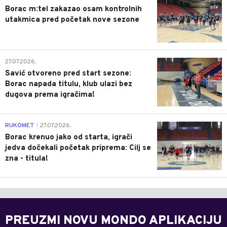
Borac m:tel zakazao osam kontrolnih
utakmica pred početak nove sezone
0
27.07.2026.
Savić otvoreno pred start sezone:
Borac napada titulu, klub ulazi bez
dugova prema igračima!
0
RUKOMET
27.07.2026.
|
Borac krenuo jako od starta, igrači
jedva dočekali početak priprema: Cilj se
zna - titula!
PREUZMI NOVU MONDO APLIKACIJU