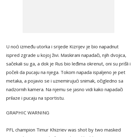
U noći između utorka i srijede Kizrijev je bio napadnut
ispred zgrade u kojoj živi. Maskirani napadači, njih dvojica,
sačekali su ga, a dok je Rus bio leđima okrenut, oni su prišli i
počeli da pucaju na njega. Tokom napada ispaljeno je pet
metaka, a pojavio se i uznemirujući snimak, očigledno sa
nadzornih kamera. Na njemu se jasno vidi kako napadači
prilaze i pucaju na sportistu.
GRAPHIC WARNING
PFL champion Timur Khizriev was shot by two masked