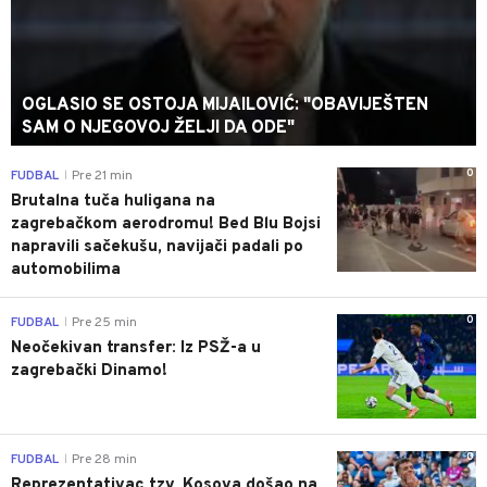
OGLASIO SE OSTOJA MIJAILOVIĆ: "OBAVIJEŠTEN
SAM O NJEGOVOJ ŽELJI DA ODE"
0
FUDBAL
Pre 21 min
|
Brutalna tuča huligana na
zagrebačkom aerodromu! Bed Blu Bojsi
napravili sačekušu, navijači padali po
automobilima
0
FUDBAL
Pre 25 min
|
Neočekivan transfer: Iz PSŽ-a u
zagrebački Dinamo!
0
FUDBAL
Pre 28 min
|
Reprezentativac tzv. Kosova došao na