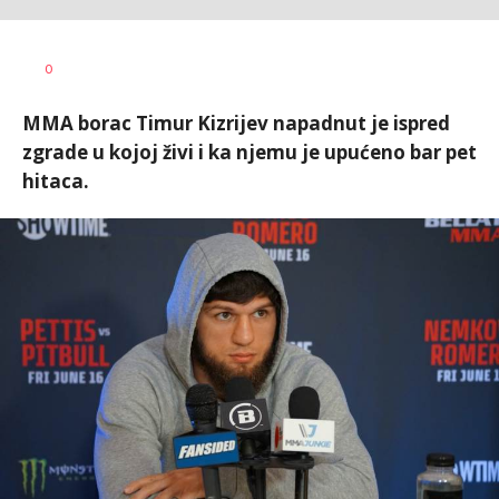
Dragan
AUTOR
0
Šutvić
MMA borac Timur Kizrijev napadnut je ispred
zgrade u kojoj živi i ka njemu je upućeno bar pet
hitaca.