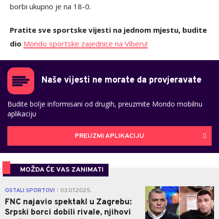
borbi ukupno je na 18-0.
Pratite sve sportske vijesti na jednom mjestu, budite
dio
Mondo sportske zajednice na Viberu!
Naše vijesti ne morate da provjeravate
Budite bolje informisani od drugih, preuzmite Mondo mobilnu
aplikaciju
PREUZMI APLIKACIJU
MOŽDA ĆE VAS ZANIMATI
0
OSTALI SPORTOVI
03.07.2025.
|
FNC najavio spektakl u Zagrebu:
Srpski borci dobili rivale, njihovi