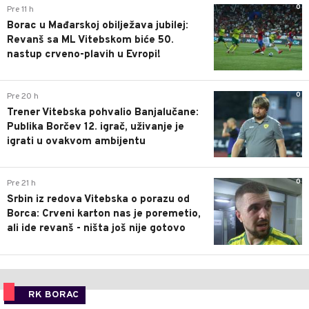
0
Pre 11 h
Borac u Mađarskoj obilježava jubilej:
Revanš sa ML Vitebskom biće 50.
nastup crveno-plavih u Evropi!
0
Pre 20 h
Trener Vitebska pohvalio Banjalučane:
Publika Borčev 12. igrač, uživanje je
igrati u ovakvom ambijentu
0
Pre 21 h
Srbin iz redova Vitebska o porazu od
Borca: Crveni karton nas je poremetio,
ali ide revanš - ništa još nije gotovo
RK BORAC