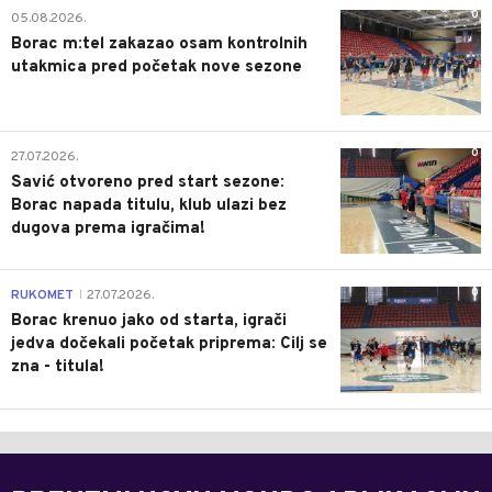
0
05.08.2026.
Borac m:tel zakazao osam kontrolnih
utakmica pred početak nove sezone
0
27.07.2026.
Savić otvoreno pred start sezone:
Borac napada titulu, klub ulazi bez
dugova prema igračima!
0
RUKOMET
27.07.2026.
|
Borac krenuo jako od starta, igrači
jedva dočekali početak priprema: Cilj se
zna - titula!