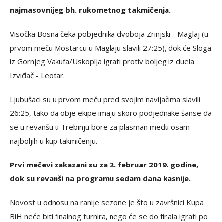
najmasovnijeg bh. rukometnog takmičenja.
Visočka Bosna čeka pobjednika dvoboja Zrinjski - Maglaj (u
prvom meču Mostarcu u Maglaju slavili 27:25), dok će Sloga
iz Gornjeg Vakufa/Uskoplja igrati protiv boljeg iz duela
Izviđač - Leotar.
Ljubušaci su u prvom meču pred svojim navijačima slavili
26:25, tako da obje ekipe imaju skoro podjednake šanse da
se u revanšu u Trebinju bore za plasman među osam
najboljih u kup takmičenju.
Prvi mečevi zakazani su za 2. februar 2019. godine,
dok su revanši na programu sedam dana kasnije.
Novost u odnosu na ranije sezone je što u završnici Kupa
BiH neće biti finalnog turnira, nego će se do finala igrati po