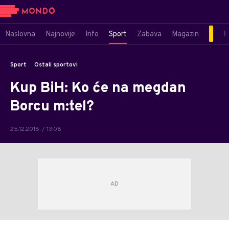
Naslovna
Najnovije
Info
Sport
Zabava
Magazin
M
Sport
Ostali sportovi
Kup BiH: Ko će na megdan
Borcu m:tel?
25.12.2018. / 13:06