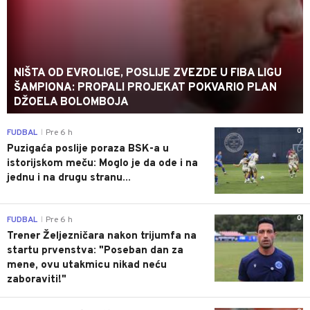
NIŠTA OD EVROLIGE, POSLIJE ZVEZDE U FIBA LIGU
ŠAMPIONA: PROPALI PROJEKAT POKVARIO PLAN
DŽOELA BOLOMBOJA
0
FUDBAL
Pre 6 h
|
Puzigaća poslije poraza BSK-a u
istorijskom meču: Moglo je da ode i na
jednu i na drugu stranu...
0
FUDBAL
Pre 6 h
|
Trener Željezničara nakon trijumfa na
startu prvenstva: "Poseban dan za
mene, ovu utakmicu nikad neću
zaboraviti!"