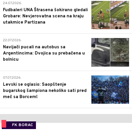
0
24.07.2026.
Fudbaleri UNA Štrasena šokirano gledali
Grobare: Nevjerovatna scena na kraju
utakmice Partizana
0
22.07.2026.
Navijači pucali na autobus sa
Argentincima: Dvojica su prebačena u
bolnicu
1
07.07.2026.
Levski se oglasio: Saopštenje
bugarskog šampiona nekoliko sati pred
meč sa Borcem!
FK BORAC