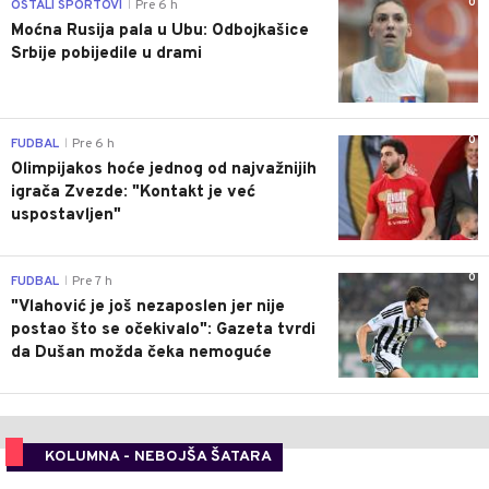
0
OSTALI SPORTOVI
Pre 6 h
|
Moćna Rusija pala u Ubu: Odbojkašice
Srbije pobijedile u drami
0
FUDBAL
Pre 6 h
|
Olimpijakos hoće jednog od najvažnijih
igrača Zvezde: "Kontakt je već
uspostavljen"
0
FUDBAL
Pre 7 h
|
"Vlahović je još nezaposlen jer nije
postao što se očekivalo": Gazeta tvrdi
da Dušan možda čeka nemoguće
KOLUMNA - NEBOJŠA ŠATARA