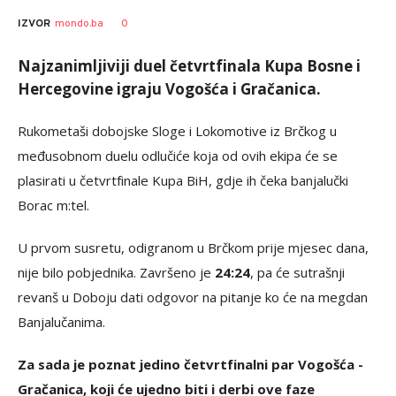
0
IZVOR
mondo.ba
Najzanimljiviji duel četvrtfinala Kupa Bosne i
Hercegovine igraju Vogošća i Gračanica.
Rukometaši dobojske Sloge i Lokomotive iz Brčkog u
međusobnom duelu odlučiće koja od ovih ekipa će se
plasirati u četvrtfinale Kupa BiH, gdje ih čeka banjalučki
Borac m:tel.
U prvom susretu, odigranom u Brčkom prije mjesec dana,
nije bilo pobjednika. Završeno je
24:24
, pa će sutrašnji
revanš u Doboju dati odgovor na pitanje ko će na megdan
Banjalučanima.
Za sada je poznat jedino četvrtfinalni par Vogošća -
Gračanica, koji će ujedno biti i derbi ove faze