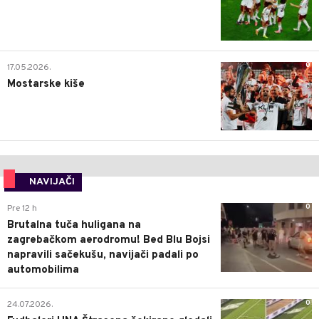
0
17.05.2026.
Mostarske kiše
NAVIJAČI
0
Pre 12 h
Brutalna tuča huligana na
zagrebačkom aerodromu! Bed Blu Bojsi
napravili sačekušu, navijači padali po
automobilima
0
24.07.2026.