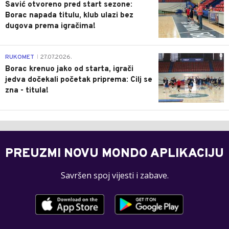
Savić otvoreno pred start sezone:
Borac napada titulu, klub ulazi bez
dugova prema igračima!
0
RUKOMET
27.07.2026.
|
Borac krenuo jako od starta, igrači
jedva dočekali početak priprema: Cilj se
zna - titula!
PREUZMI NOVU MONDO APLIKACIJU
Savršen spoj vijesti i zabave.