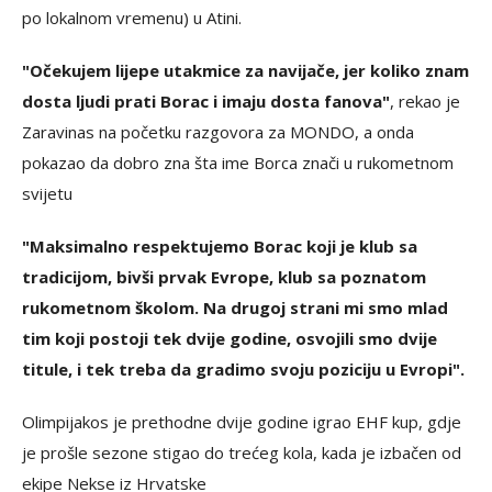
po lokalnom vremenu) u Atini.
"Očekujem lijepe utakmice za navijače, jer koliko znam
dosta ljudi prati Borac i imaju dosta fanova"
, rekao je
Zaravinas na početku razgovora za MONDO, a onda
pokazao da dobro zna šta ime Borca znači u rukometnom
svijetu
"Maksimalno respektujemo Borac koji je klub sa
tradicijom, bivši prvak Evrope, klub sa poznatom
rukometnom školom. Na drugoj strani mi smo mlad
tim koji postoji tek dvije godine, osvojili smo dvije
titule, i tek treba da gradimo svoju poziciju u Evropi".
Olimpijakos je prethodne dvije godine igrao EHF kup, gdje
je prošle sezone stigao do trećeg kola, kada je izbačen od
ekipe Nekse iz Hrvatske