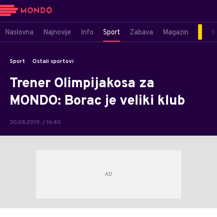
Naslovna
Najnovije
Info
Sport
Zabava
Magazin
M
Sport
Ostali sportovi
Trener Olimpijakosa za
MONDO: Borac je veliki klub
30.08.2019. / 16:40