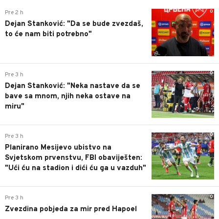
0
Pre 2 h
Dejan Stanković: "Da se bude zvezdaš,
to će nam biti potrebno"
0
Pre 3 h
Dejan Stanković: "Neka nastave da se
bave sa mnom, njih neka ostave na
miru"
0
Pre 3 h
Planirano Mesijevo ubistvo na
Svjetskom prvenstvu, FBI obaviješten:
"Ući ću na stadion i dići ću ga u vazduh"
0
Pre 3 h
Zvezdina pobjeda za mir pred Hapoel