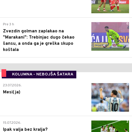
0
Pre 3 h
Zvezdin golman zaplakao na
"Marakani": Trebinjac dugo čekao
šansu, a onda ga je greška skupo
koštala
KOLUMNA - NEBOJŠA ŠATARA
0
23.07.2026.
Mesi(ja)
2
15.07.2026.
Ipak valja bez kralja?