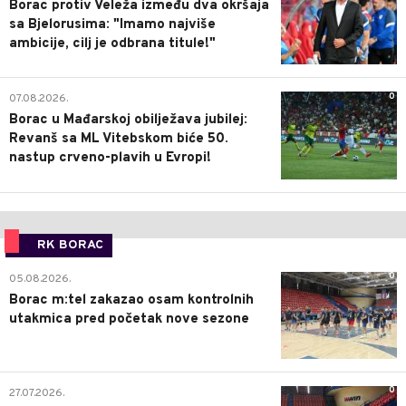
Borac protiv Veleža između dva okršaja
sa Bjelorusima: "Imamo najviše
ambicije, cilj je odbrana titule!"
0
07.08.2026.
Borac u Mađarskoj obilježava jubilej:
Revanš sa ML Vitebskom biće 50.
nastup crveno-plavih u Evropi!
RK BORAC
0
05.08.2026.
Borac m:tel zakazao osam kontrolnih
utakmica pred početak nove sezone
0
27.07.2026.