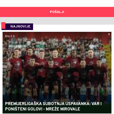
POŠALJI
NAJNOVIJE
0
Pre 2 h
PREMIJERLIGAŠKA SUBOTNJA USPAVANKA: VAR I
PONIŠTENI GOLOVI - MREŽE MIROVALE