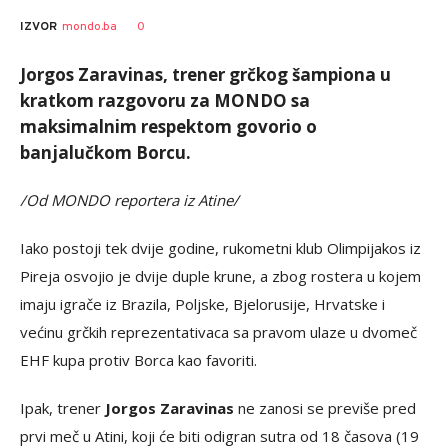
Goran
AUTOR
0
IZVOR
mondo.ba
Arbutina
Jorgos Zaravinas, trener grčkog šampiona u
kratkom razgovoru za MONDO sa
maksimalnim respektom govorio o
banjalučkom Borcu.
/Od MONDO reportera iz Atine/
Iako postoji tek dvije godine, rukometni klub Olimpijakos iz
Pireja osvojio je dvije duple krune, a zbog rostera u kojem
imaju igrače iz Brazila, Poljske, Bjelorusije, Hrvatske i
većinu grčkih reprezentativaca sa pravom ulaze u dvomeč
EHF kupa protiv Borca kao favoriti.
Ipak, trener
Jorgos Zaravinas
ne zanosi se previše pred
prvi meč u Atini, koji će biti odigran sutra od 18 časova (19