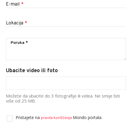
E-mail
*
Lokacija
*
Ubacite video ili foto
Možete da ubacite do 3 fotografije ili videa. Ne smije biti
više od 25 MB.
Pristajete na
Mondo portala.
pravila korišćenja