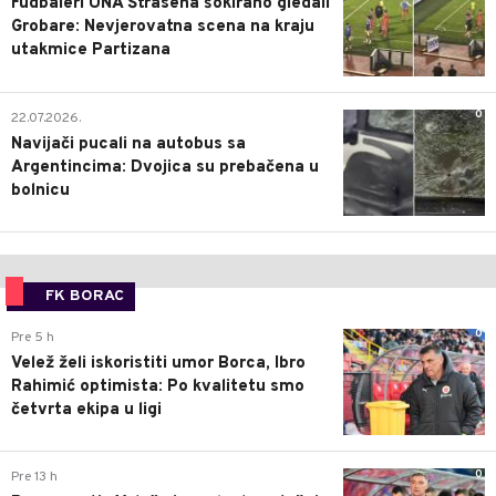
Fudbaleri UNA Štrasena šokirano gledali
Grobare: Nevjerovatna scena na kraju
utakmice Partizana
0
22.07.2026.
Navijači pucali na autobus sa
Argentincima: Dvojica su prebačena u
bolnicu
FK BORAC
0
Pre 5 h
Velež želi iskoristiti umor Borca, Ibro
Rahimić optimista: Po kvalitetu smo
četvrta ekipa u ligi
0
Pre 13 h