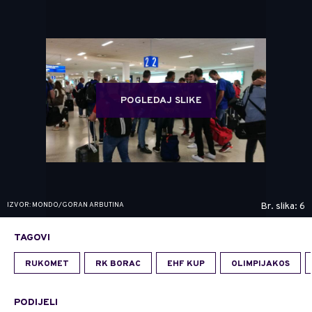
POGLEDAJ SLIKE
IZVOR: MONDO/GORAN ARBUTINA
Br. slika: 6
TAGOVI
RUKOMET
RK BORAC
EHF KUP
OLIMPIJAKOS
PODIJELI