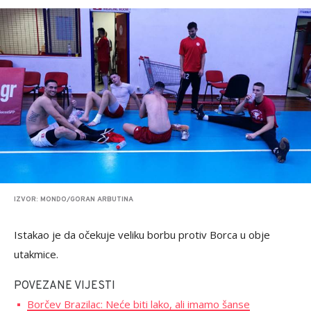
IZVOR: MONDO/GORAN ARBUTINA
Istakao je da očekuje veliku borbu protiv Borca u obje
utakmice.
POVEZANE VIJESTI
Borčev Brazilac: Neće biti lako, ali imamo šanse