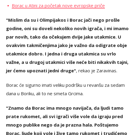
Borac u Atini za početak nove evropske priče
"Mislim da su i Olimpijakos i Borac jači nego prošle
godine, oni su doveli nekoliko novih igrača, i mi imamo
par novih, tako da očekujem dvije jake utakmice. U
ovakvim takmičenjima jako je važno da odigrate obje
utakmice dobro. I jedna i druga utakmica su vrlo
važne, a u drugoj utakmici više neće biti nikakvih tajni,
jer ćemo upoznati jedni druge"
, rekao je Zaravinas.
Borac će sigurno imati veliku podršku u revanšu za sedam
dana u Boriku, ali to ne smeta Grcima.
"Znamo da Borac ima mnogo navijača, da ljudi tamo
prate rukomet, ali svi igrači više vole da igraju pred
mnogo publike nego da je prazna hala. Poštujemo
Borac, ljude koji vole i žive tamo rukomet i trudićemo