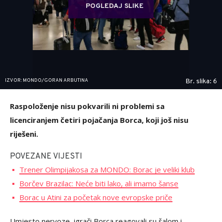
POGLEDAJ SLIKE
IZVOR: MONDO/GORAN ARBUTINA
Br. slika: 6
Raspoloženje nisu pokvarili ni problemi sa
licenciranjem četiri pojačanja Borca, koji još nisu
riješeni.
POVEZANE VIJESTI
Trener Olimpijakosa za MONDO: Borac je veliki klub
Borčev Brazilac: Neće biti lako, ali imamo šanse
Borac u Atini za početak nove evropske priče
Umjesto nervoze, igrači Borca reagovali su šalom i