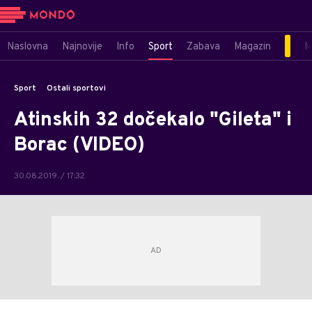
Naslovna
Najnovije
Info
Sport
Zabava
Magazin
M
Sport
Ostali sportovi
Atinskih 32 dočekalo "Gileta" i
Borac (VIDEO)
30.08.2019. / 17:32