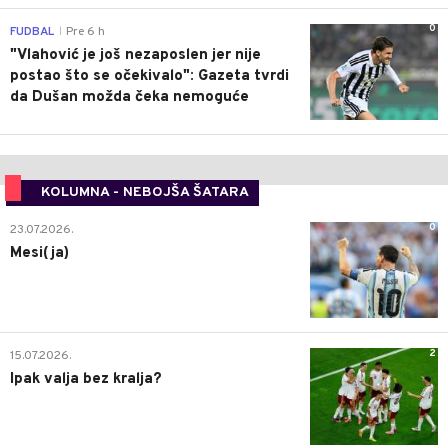
0
FUDBAL
Pre 6 h
|
"Vlahović je još nezaposlen jer nije
postao što se očekivalo": Gazeta tvrdi
da Dušan možda čeka nemoguće
KOLUMNA - NEBOJŠA ŠATARA
0
23.07.2026.
Mesi(ja)
2
15.07.2026.
Ipak valja bez kralja?