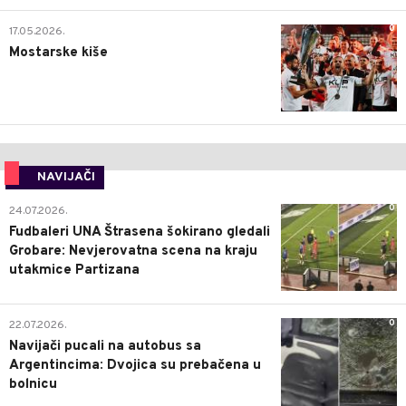
0
17.05.2026.
Mostarske kiše
NAVIJAČI
0
24.07.2026.
Fudbaleri UNA Štrasena šokirano gledali
Grobare: Nevjerovatna scena na kraju
utakmice Partizana
0
22.07.2026.
Navijači pucali na autobus sa
Argentincima: Dvojica su prebačena u
bolnicu