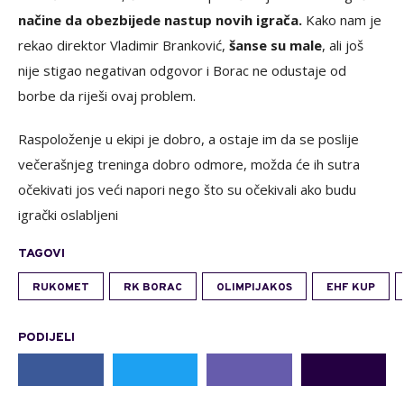
načine da obezbijede nastup novih igrača.
Kako nam je
rekao direktor Vladimir Branković,
šanse su male
, ali još
nije stigao negativan odgovor i Borac ne odustaje od
borbe da riješi ovaj problem.
Raspoloženje u ekipi je dobro, a ostaje im da se poslije
večerašnjeg treninga dobro odmore, možda će ih sutra
očekivati jos veći napori nego što su očekivali ako budu
igrački oslabljeni
TAGOVI
RUKOMET
RK BORAC
OLIMPIJAKOS
EHF KUP
PODIJELI