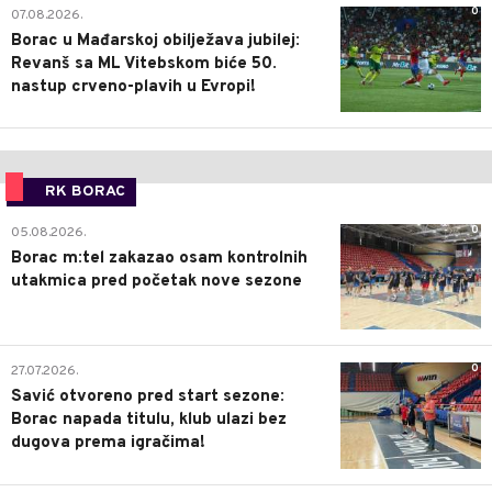
0
07.08.2026.
Borac u Mađarskoj obilježava jubilej:
Revanš sa ML Vitebskom biće 50.
nastup crveno-plavih u Evropi!
RK BORAC
0
05.08.2026.
Borac m:tel zakazao osam kontrolnih
utakmica pred početak nove sezone
0
27.07.2026.
Savić otvoreno pred start sezone:
Borac napada titulu, klub ulazi bez
dugova prema igračima!