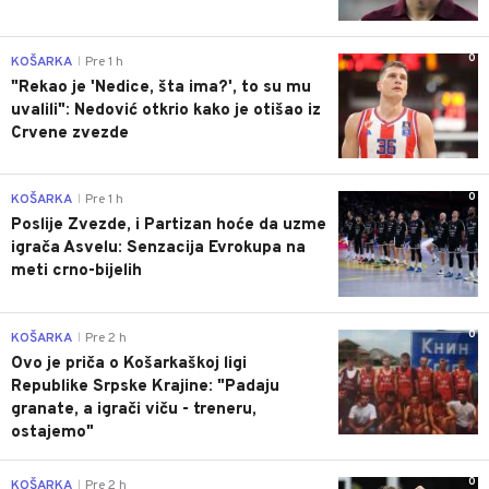
0
KOŠARKA
Pre 1 h
|
"Rekao je 'Nedice, šta ima?', to su mu
uvalili": Nedović otkrio kako je otišao iz
Crvene zvezde
0
KOŠARKA
Pre 1 h
|
Poslije Zvezde, i Partizan hoće da uzme
igrača Asvelu: Senzacija Evrokupa na
meti crno-bijelih
0
KOŠARKA
Pre 2 h
|
Ovo je priča o Košarkaškoj ligi
Republike Srpske Krajine: "Padaju
granate, a igrači viču - treneru,
ostajemo"
0
KOŠARKA
Pre 2 h
|