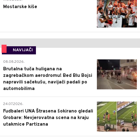
Mostarske kiše
NAVIJAČI
0
08.08.2026.
Brutalna tuča huligana na
zagrebačkom aerodromu! Bed Blu Bojsi
napravili sačekušu, navijači padali po
automobilima
0
24.07.2026.
Fudbaleri UNA Štrasena šokirano gledali
Grobare: Nevjerovatna scena na kraju
utakmice Partizana