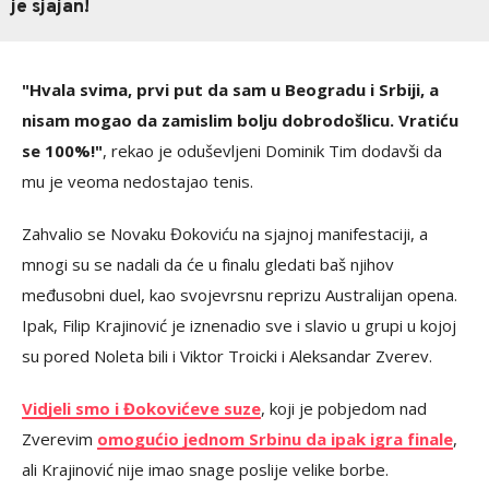
je sjajan!
"Hvala svima, prvi put da sam u Beogradu i Srbiji, a
nisam mogao da zamislim bolju dobrodošlicu. Vratiću
se 100%!"
, rekao je oduševljeni Dominik Tim dodavši da
mu je veoma nedostajao tenis.
Zahvalio se Novaku Đokoviću na sjajnoj manifestaciji, a
mnogi su se nadali da će u finalu gledati baš njihov
međusobni duel, kao svojevrsnu reprizu Australijan opena.
Ipak, Filip Krajinović je iznenadio sve i slavio u grupi u kojoj
su pored Noleta bili i Viktor Troicki i Aleksandar Zverev.
Vidjeli smo i Đokovićeve suze
, koji je pobjedom nad
Zverevim
omogućio jednom Srbinu da ipak igra finale
,
ali Krajinović nije imao snage poslije velike borbe.