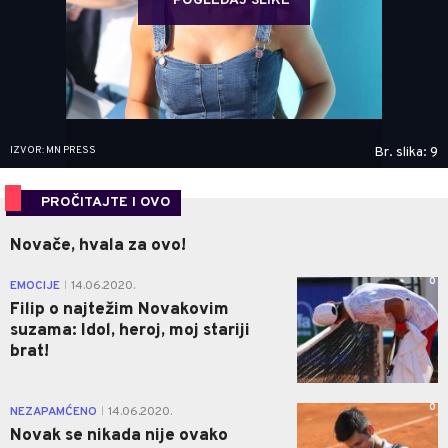
POGLEDAJ SLIKE
IZVOR: MN PRESS
Br. slika: 9
PROČITAJTE I OVO
Novače, hvala za ovo!
0
EMOCIJE
14.06.2020.
|
Filip o najtežim Novakovim
suzama: Idol, heroj, moj stariji
brat!
0
NEZAPAMĆENO
14.06.2020.
|
Novak se nikada nije ovako