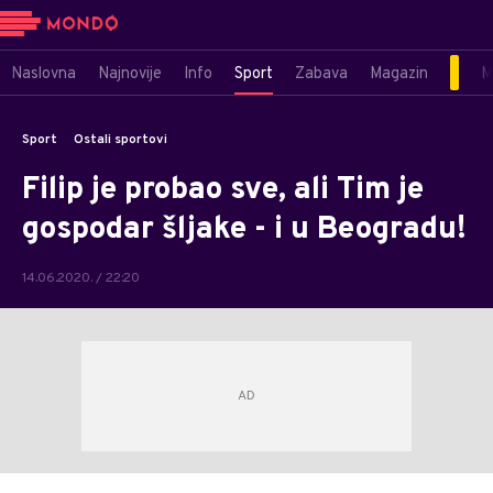
Naslovna
Najnovije
Info
Sport
Zabava
Magazin
M
Sport
Ostali sportovi
Filip je probao sve, ali Tim je
gospodar šljake - i u Beogradu!
14.06.2020. / 22:20