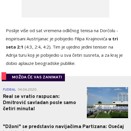
Poslije više od sat vremena odličnog tenisa na Dorćolu -
inspirisani Austrijanac je pobijedio Filipa Krajinovića
u tri
seta 2:1
(4:3, 2:4, 4:2). Tim je ujedno jedini teniser na
Adrija turu koji je pobijedio u sva četiri susreta, a za kraj je
dobio aplauze beogradske publike.
MOŽDA ĆE VAS ZANIMATI
0
FUDBAL
14.06.2020.
|
Real se vratio raspucan:
Dmitrović savladan posle samo
četiri minuta!
"Džoni" se predstavio navijačima Partizana: Osećaj