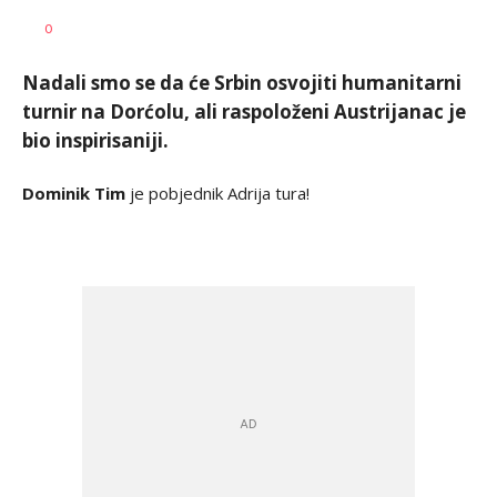
Milutin
AUTOR
0
Vujičić
Nadali smo se da će Srbin osvojiti humanitarni
turnir na Dorćolu, ali raspoloženi Austrijanac je
bio inspirisaniji.
Dominik Tim
je pobjednik Adrija tura!