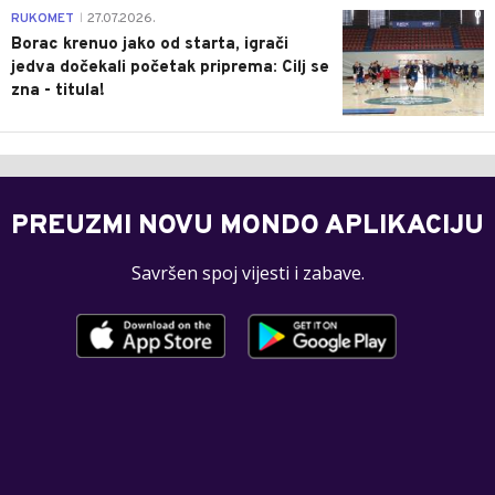
0
RUKOMET
27.07.2026.
|
Borac krenuo jako od starta, igrači
jedva dočekali početak priprema: Cilj se
zna - titula!
PREUZMI NOVU MONDO APLIKACIJU
Savršen spoj vijesti i zabave.