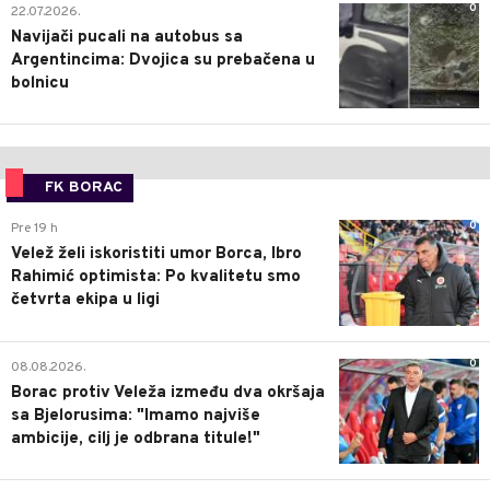
0
22.07.2026.
Navijači pucali na autobus sa
Argentincima: Dvojica su prebačena u
bolnicu
FK BORAC
0
Pre 19 h
Velež želi iskoristiti umor Borca, Ibro
Rahimić optimista: Po kvalitetu smo
četvrta ekipa u ligi
0
08.08.2026.
Borac protiv Veleža između dva okršaja
sa Bjelorusima: "Imamo najviše
ambicije, cilj je odbrana titule!"