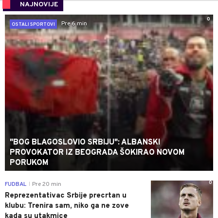
NAJNOVIJE
0
Pre 6 min
OSTALI SPORTOVI
"BOG BLAGOSLOVIO SRBIJU": ALBANSKI
PROVOKATOR IZ BEOGRADA ŠOKIRAO NOVOM
PORUKOM
0
FUDBAL
Pre 20 min
|
Reprezentativac Srbije precrtan u
klubu: Trenira sam, niko ga ne zove
kada su utakmice