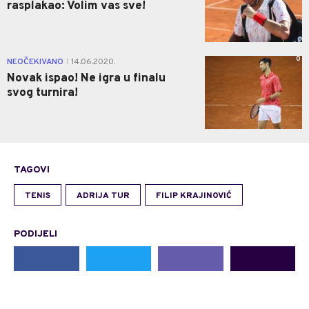
rasplakao: Volim vas sve!
0
NEOČEKIVANO
14.06.2020.
|
Novak ispao! Ne igra u finalu
svog turnira!
TAGOVI
TENIS
ADRIJA TUR
FILIP KRAJINOVIĆ
PODIJELI