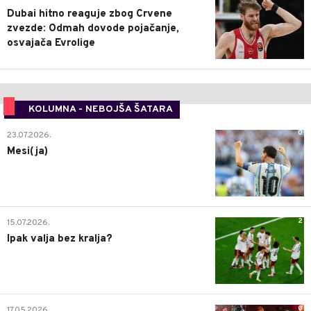
Dubai hitno reaguje zbog Crvene
zvezde: Odmah dovode pojačanje,
osvajača Evrolige
KOLUMNA - NEBOJŠA ŠATARA
0
23.07.2026.
Mesi(ja)
2
15.07.2026.
Ipak valja bez kralja?
0
17.05.2026.