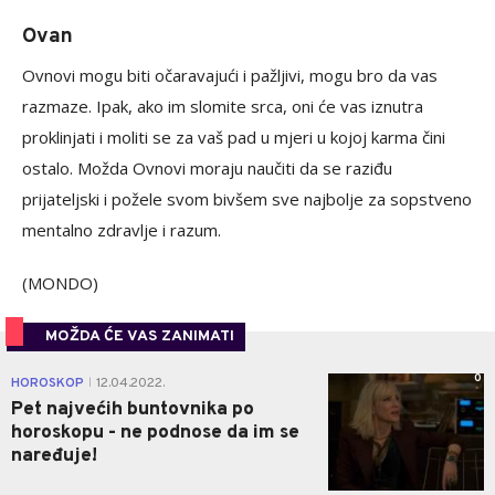
Ovan
Ovnovi mogu biti očaravajući i pažljivi, mogu bro da vas
razmaze. Ipak, ako im slomite srca, oni će vas iznutra
proklinjati i moliti se za vaš pad u mjeri u kojoj karma čini
ostalo. Možda Ovnovi moraju naučiti da se raziđu
prijateljski i požele svom bivšem sve najbolje za sopstveno
mentalno zdravlje i razum.
(MONDO)
MOŽDA ĆE VAS ZANIMATI
0
HOROSKOP
12.04.2022.
|
Pet najvećih buntovnika po
horoskopu - ne podnose da im se
naređuje!