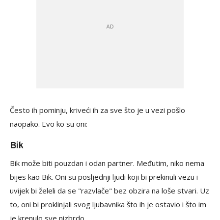
Često ih pominju, kriveći ih za sve što je u vezi pošlo
naopako. Evo ko su oni:
Bik
Bik može biti pouzdan i odan partner. Međutim, niko nema
bijes kao Bik. Oni su posljednji ljudi koji bi prekinuli vezu i
uvijek bi želeli da se "razvlače" bez obzira na loše stvari. Uz
to, oni bi proklinjali svog ljubavnika što ih je ostavio i što im
je krenulo sve nizbrdo.