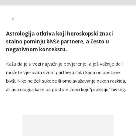
Tamara
AUTOR
0
Veličković
Astrologija otkriva koji horoskopski znaci
stalno pominju bivše partnere, a često u
negativnom kontekstu.
Kažu da je u vezi najvažnije povjerenje, a još važnije da li
možete vjerovati svom partneru čak i kada on postane
bivši. Niko ne želi sukobe ili omolavažavanje nakon raskida,
ali astrologija kaže da postoje znaci koji "proklinju" bivšeg.