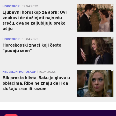
0
HOROSKOP
12.04.2022.
|
Ljubavni horoskop za april: Ovi
znakovi će doživjeti najveću
sreću, dva se zaljubljuju preko
ušiju
0
HOROSKOP
10.04.2022.
|
Horoskopski znaci koji često
"pucaju seen"
0
NEDJELJNI HOROSKOP
10.04.2022.
|
Bik prosto blista, Raku je glava u
oblacima, Ribe ne znaju da li da
slušaju srce ili razum