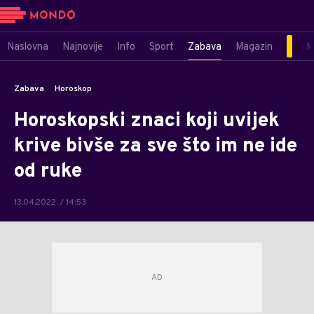
Naslovna
Najnovije
Info
Sport
Zabava
Magazin
M
Zabava
Horoskop
Horoskopski znaci koji uvijek
krive bivše za sve što im ne ide
od ruke
13.04.2022. / 14:53