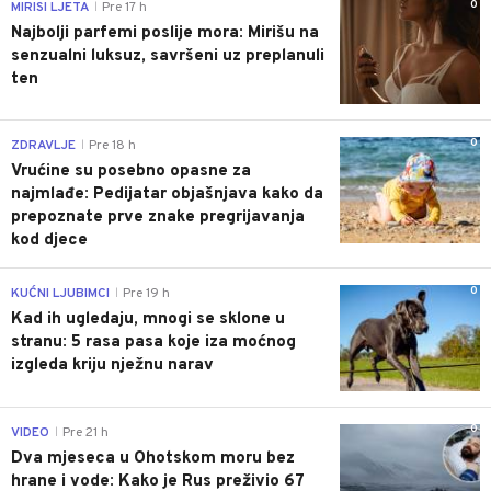
0
MIRISI LJETA
Pre 17 h
|
Najbolji parfemi poslije mora: Mirišu na
senzualni luksuz, savršeni uz preplanuli
ten
0
ZDRAVLJE
Pre 18 h
|
Vrućine su posebno opasne za
najmlađe: Pedijatar objašnjava kako da
prepoznate prve znake pregrijavanja
kod djece
0
KUĆNI LJUBIMCI
Pre 19 h
|
Kad ih ugledaju, mnogi se sklone u
stranu: 5 rasa pasa koje iza moćnog
izgleda kriju nježnu narav
0
VIDEO
Pre 21 h
|
Dva mjeseca u Ohotskom moru bez
hrane i vode: Kako je Rus preživio 67