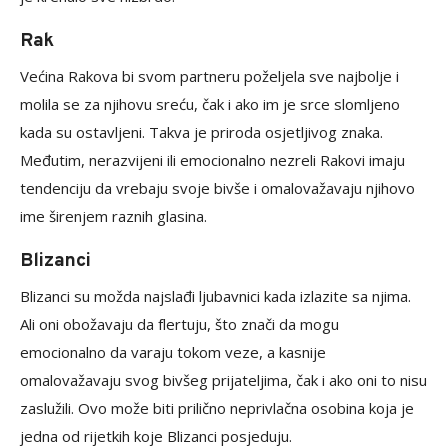
Rak
Većina Rakova bi svom partneru poželjela sve najbolje i
molila se za njihovu sreću, čak i ako im je srce slomljeno
kada su ostavljeni. Takva je priroda osjetljivog znaka.
Međutim, nerazvijeni ili emocionalno nezreli Rakovi imaju
tendenciju da vrebaju svoje bivše i omalovažavaju njihovo
ime širenjem raznih glasina.
Blizanci
Blizanci su možda najslađi ljubavnici kada izlazite sa njima.
Ali oni obožavaju da flertuju, što znači da mogu
emocionalno da varaju tokom veze, a kasnije
omalovažavaju svog bivšeg prijateljima, čak i ako oni to nisu
zaslužili. Ovo može biti prilično neprivlačna osobina koja je
jedna od rijetkih koje Blizanci posjeduju.