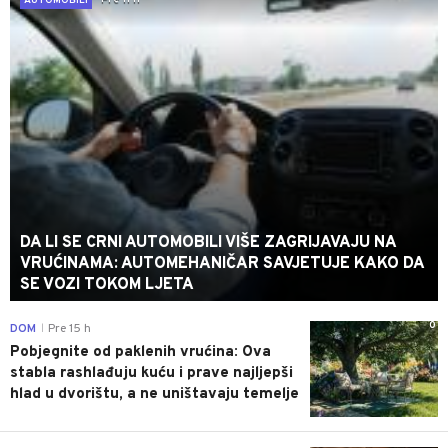
AUTOMOBILI
DA LI SE CRNI AUTOMOBILI VIŠE ZAGRIJAVAJU NA
VRUĆINAMA: AUTOMEHANIČAR SAVJETUJE KAKO DA
SE VOZI TOKOM LJETA
0
DOM
Pre 15 h
|
Pobjegnite od paklenih vrućina: Ova
stabla rashlađuju kuću i prave najljepši
hlad u dvorištu, a ne uništavaju temelje