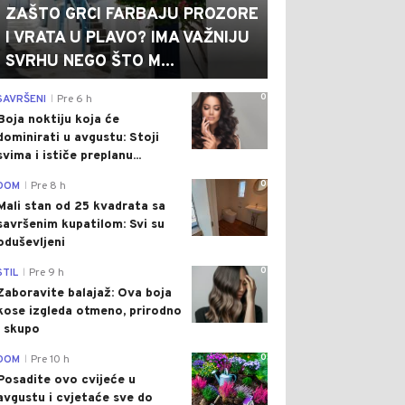
ZAŠTO GRCI FARBAJU PROZORE
I VRATA U PLAVO? IMA VAŽNIJU
SVRHU NEGO ŠTO M...
0
SAVRŠENI
Pre 6 h
|
Boja noktiju koja će
dominirati u avgustu: Stoji
svima i ističe preplanu...
0
DOM
Pre 8 h
|
Mali stan od 25 kvadrata sa
savršenim kupatilom: Svi su
oduševljeni
0
STIL
Pre 9 h
|
Zaboravite balajaž: Ova boja
kose izgleda otmeno, prirodno
i skupo
0
DOM
Pre 10 h
|
Posadite ovo cvijeće u
avgustu i cvjetaće sve do