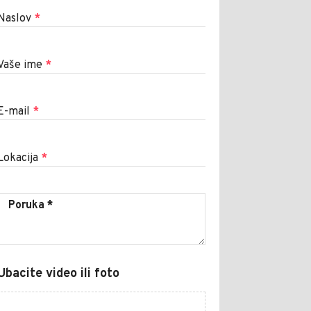
Naslov
*
Vaše ime
*
E-mail
*
Lokacija
*
Ubacite video ili foto