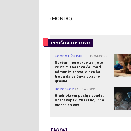
(MONDO)
PROČITAJTE I OVO
KOME STIŽU PARE?
15.04.2022.
|
Novčani horoskop za ljeto
2022: 5 znakova će imati
odmor iz snova, a evo ko
treba da se čuva opasne
greške
HOROSKOP
15.04.2022.
|
Hladnokrvni poslije svađe:
Horoskopski znaci koji "ne
mare" za vas
TAGOVI