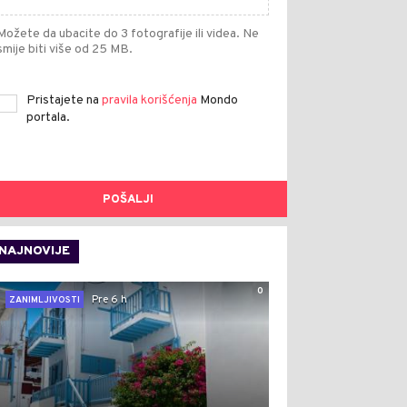
Možete da ubacite do 3 fotografije ili videa. Ne
smije biti više od 25 MB.
Pristajete na
pravila korišćenja
Mondo
portala.
POŠALJI
NAJNOVIJE
0
Pre 6 h
ZANIMLJIVOSTI