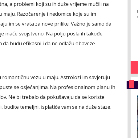
a, a problemi koji su ih duže vrijeme mučili na
i u maju. Razočarenje i nedomice koje su im
raju im se vrata za nove prilike. Važno je samo da
 je inače svojstveno. Na polju posla ih takođe
m da budu efikasni i da ne odlažu obaveze.
 romantičnu vezu u maju. Astrolozi im savjetuju
epuste se osjećanjima. Na profesionalnom planu ih
lov. Ne bi trebalo da pokušavaju da se koriste
, budite temeljni, isplatiće vam se na duže staze,