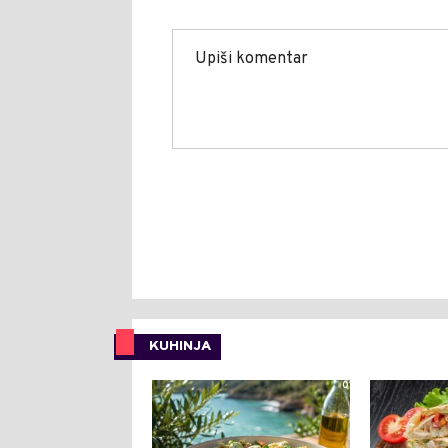
KUHINJA
0