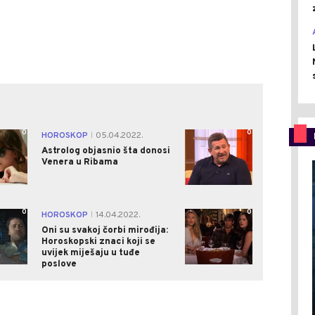
0
0
HOROSKOP
05.04.2022.
|
Astrolog objasnio šta donosi
Venera u Ribama
0
0
HOROSKOP
14.04.2022.
|
Oni su svakoj čorbi mirođija:
Horoskopski znaci koji se
uvijek miješaju u tuđe
poslove