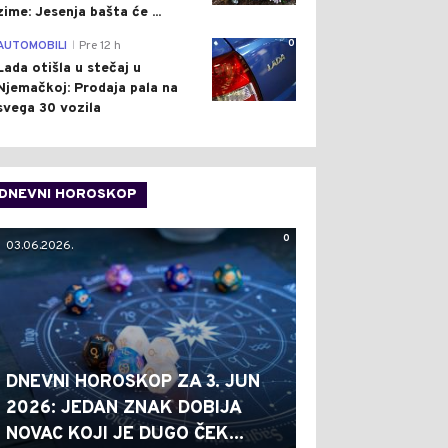
zime: Jesenja bašta će ...
0
AUTOMOBILI
Pre 12 h
|
Lada otišla u stečaj u
Njemačkoj: Prodaja pala na
svega 30 vozila
DNEVNI HOROSKOP
0
03.06.2026.
DNEVNI HOROSKOP ZA 3. JUN
2026: JEDAN ZNAK DOBIJA
NOVAC KOJI JE DUGO ČEK...