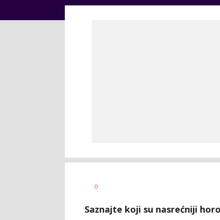
Vesna
AUTOR
0
Kerkez
Saznajte koji su nasrećniji hor