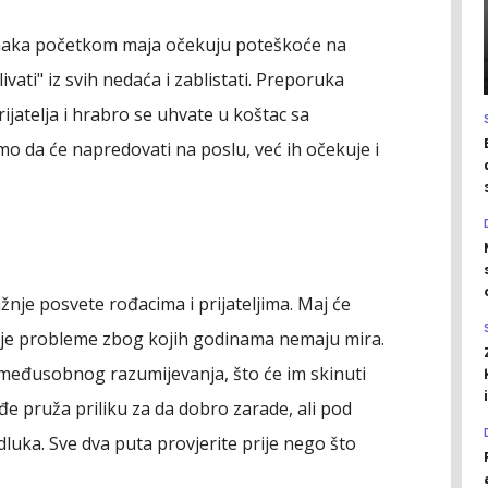
naka početkom maja očekuju poteškoće na
ivati" iz svih nedaća i zablistati. Preporuka
rijatelja i hrabro se uhvate u koštac sa
o da će napredovati na poslu, već ih očekuje i
žnje posvete rođacima i prijateljima. Maj će
ašnje probleme zbog kojih godinama nemaju mira.
međusobnog razumijevanja, što će im skinuti
đe pruža priliku za da dobro zarade, ali pod
uka. Sve dva puta provjerite prije nego što