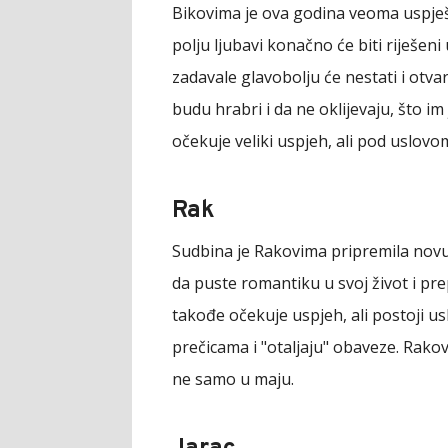
Bikovima je ova godina veoma uspješn
polju ljubavi konačno će biti riješen
zadavale glavobolju će nestati i otva
budu hrabri i da ne oklijevaju, što im
očekuje veliki uspjeh, ali pod uslovo
Rak
Sudbina je Rakovima pripremila novu
da puste romantiku u svoj život i pr
takođe očekuje uspjeh, ali postoji us
prečicama i "otaljaju" obaveze. Rakovi
ne samo u maju.