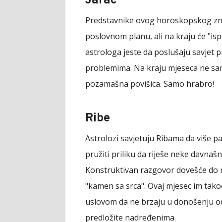
Jarac
Predstavnike ovog horoskopskog z
poslovnom planu, ali na kraju će "ispl
astrologa jeste da poslušaju savjet p
problemima. Na kraju mjeseca ne sam
pozamašna povišica. Samo hrabro!
Ribe
Astrolozi savjetuju Ribama da više pa
pružiti priliku da riješe neke davn
Konstruktivan razgovor dovešće do 
"kamen sa srca". Ovaj mjesec im tako
uslovom da ne brzaju u donošenju odl
predložite nadređenima.