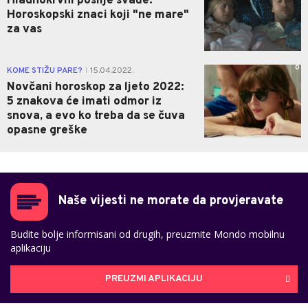
Hladnokrvni poslije svađe:
Horoskopski znaci koji "ne mare"
za vas
0
KOME STIŽU PARE?
15.04.2022.
|
Novčani horoskop za ljeto 2022:
5 znakova će imati odmor iz
snova, a evo ko treba da se čuva
opasne greške
Naše vijesti ne morate da provjeravate
Budite bolje informisani od drugih, preuzmite Mondo mobilnu
aplikaciju
PREUZMI APLIKACIJU