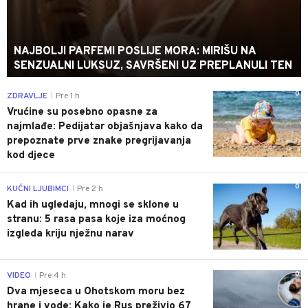
NAJBOLJI PARFEMI POSLIJE MORA: MIRIŠU NA
SENZUALNI LUKSUZ, SAVRŠENI UZ PREPLANULI TEN
0
ZDRAVLJE
Pre 1 h
|
Vrućine su posebno opasne za
najmlađe: Pedijatar objašnjava kako da
prepoznate prve znake pregrijavanja
kod djece
0
KUĆNI LJUBIMCI
Pre 2 h
|
Kad ih ugledaju, mnogi se sklone u
stranu: 5 rasa pasa koje iza moćnog
izgleda kriju nježnu narav
0
VIDEO
Pre 4 h
|
Dva mjeseca u Ohotskom moru bez
hrane i vode: Kako je Rus preživio 67