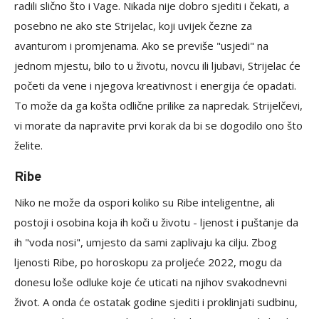
radili slično što i Vage. Nikada nije dobro sjediti i čekati, a
posebno ne ako ste Strijelac, koji uvijek čezne za
avanturom i promjenama. Ako se previše "usjedi" na
jednom mjestu, bilo to u životu, novcu ili ljubavi, Strijelac će
početi da vene i njegova kreativnost i energija će opadati.
To može da ga košta odlične prilike za napredak. Strijelčevi,
vi morate da napravite prvi korak da bi se dogodilo ono što
želite.
Ribe
Niko ne može da ospori koliko su Ribe inteligentne, ali
postoji i osobina koja ih koči u životu - ljenost i puštanje da
ih "voda nosi", umjesto da sami zaplivaju ka cilju. Zbog
ljenosti Ribe, po horoskopu za proljeće 2022, mogu da
donesu loše odluke koje će uticati na njihov svakodnevni
život. A onda će ostatak godine sjediti i proklinjati sudbinu,