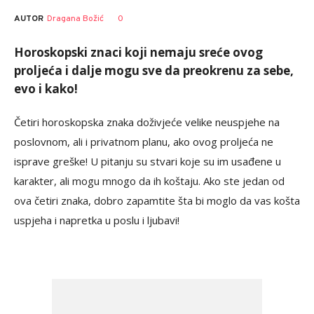
AUTOR
Dragana Božić
0
Horoskopski znaci koji nemaju sreće ovog
proljeća i dalje mogu sve da preokrenu za sebe,
evo i kako!
Četiri horoskopska znaka doživjeće velike neuspjehe na
poslovnom, ali i privatnom planu, ako ovog proljeća ne
isprave greške! U pitanju su stvari koje su im usađene u
karakter, ali mogu mnogo da ih koštaju. Ako ste jedan od
ova četiri znaka, dobro zapamtite šta bi moglo da vas košta
uspjeha i napretka u poslu i ljubavi!