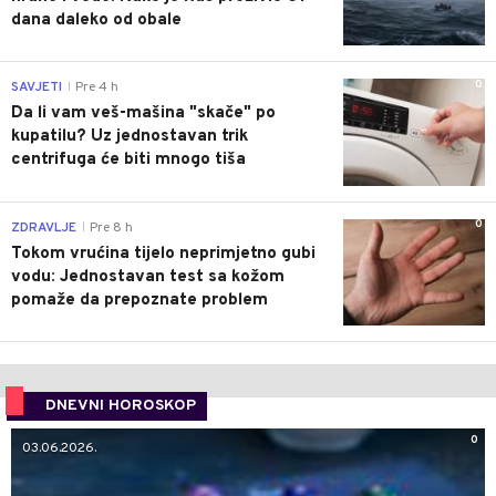
dana daleko od obale
0
SAVJETI
Pre 4 h
|
Da li vam veš-mašina "skače" po
kupatilu? Uz jednostavan trik
centrifuga će biti mnogo tiša
0
ZDRAVLJE
Pre 8 h
|
Tokom vrućina tijelo neprimjetno gubi
vodu: Jednostavan test sa kožom
pomaže da prepoznate problem
DNEVNI HOROSKOP
0
03.06.2026.