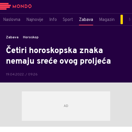
Naslovna
Najnovije
Info
Sport
Zabava
Magazin
M
Zabava
Horoskop
Četiri horoskopska znaka
nemaju sreće ovog proljeća
19.04.2022. / 09:26