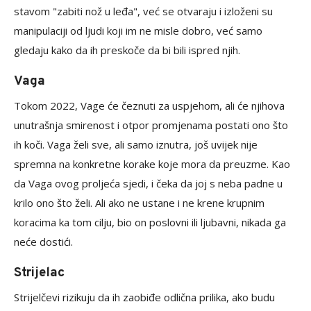
stavom "zabiti nož u leđa", već se otvaraju i izloženi su
manipulaciji od ljudi koji im ne misle dobro, već samo
gledaju kako da ih preskoče da bi bili ispred njih.
Vaga
Tokom 2022, Vage će čeznuti za uspjehom, ali će njihova
unutrašnja smirenost i otpor promjenama postati ono što
ih koči. Vaga želi sve, ali samo iznutra, još uvijek nije
spremna na konkretne korake koje mora da preuzme. Kao
da Vaga ovog proljeća sjedi, i čeka da joj s neba padne u
krilo ono što želi. Ali ako ne ustane i ne krene krupnim
koracima ka tom cilju, bio on poslovni ili ljubavni, nikada ga
neće dostići.
Strijelac
Strijelčevi rizikuju da ih zaobiđe odlična prilika, ako budu