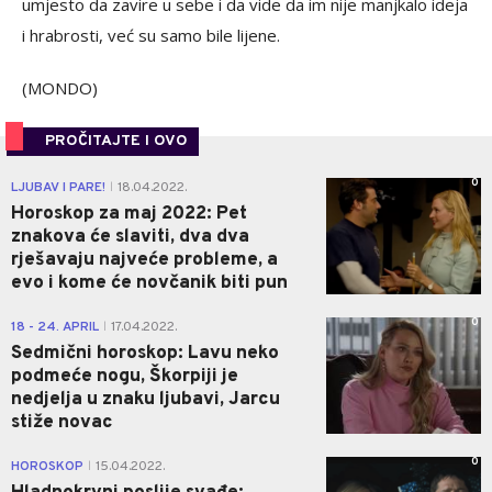
umjesto da zavire u sebe i da vide da im nije manjkalo ideja
i hrabrosti, već su samo bile lijene.
(MONDO)
PROČITAJTE I OVO
0
LJUBAV I PARE!
18.04.2022.
|
Horoskop za maj 2022: Pet
znakova će slaviti, dva dva
rješavaju najveće probleme, a
evo i kome će novčanik biti pun
0
18 - 24. APRIL
17.04.2022.
|
Sedmični horoskop: Lavu neko
podmeće nogu, Škorpiji je
nedjelja u znaku ljubavi, Jarcu
stiže novac
0
HOROSKOP
15.04.2022.
|