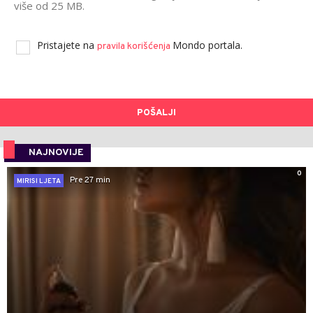
više od 25 MB.
Pristajete na
Mondo portala.
pravila korišćenja
POŠALJI
NAJNOVIJE
0
Pre 27 min
MIRISI LJETA