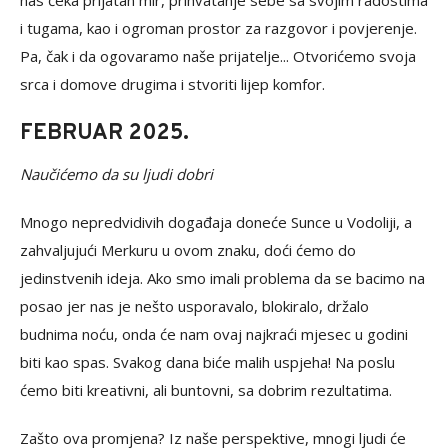
nas čeka prijatan mir, prihvatanje sebe sa svojim radostima
i tugama, kao i ogroman prostor za razgovor i povjerenje.
Pa, čak i da ogovaramo naše prijatelje... Otvorićemo svoja
srca i domove drugima i stvoriti lijep komfor.
FEBRUAR 2025.
Naučićemo da su ljudi dobri
Mnogo nepredvidivih događaja doneće Sunce u Vodoliji, a
zahvaljujući Merkuru u ovom znaku, doći ćemo do
jedinstvenih ideja. Ako smo imali problema da se bacimo na
posao jer nas je nešto usporavalo, blokiralo, držalo
budnima noću, onda će nam ovaj najkraći mjesec u godini
biti kao spas. Svakog dana biće malih uspjeha! Na poslu
ćemo biti kreativni, ali buntovni, sa dobrim rezultatima.
Zašto ova promjena? Iz naše perspektive, mnogi ljudi će