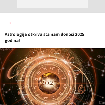
Tamara
AUTOR
0
Veličković
Astrologija otkriva šta nam donosi 2025.
godina!