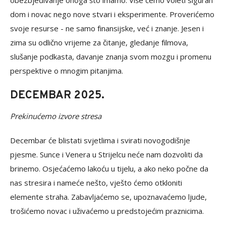
obezbjeđivanje onoga što imamo. Više ćemo voleti siguran
dom i novac nego nove stvari i eksperimente. Proverićemo
svoje resurse - ne samo finansijske, već i znanje. Jesen i
zima su odlično vrijeme za čitanje, gledanje filmova,
slušanje podkasta, davanje znanja svom mozgu i promenu
perspektive o mnogim pitanjima.
DECEMBAR 2025.
Prekinućemo izvore stresa
Decembar će blistati svjetlima i svirati novogodišnje
pjesme. Sunce i Venera u Strijelcu neće nam dozvoliti da
brinemo. Osjećaćemo lakoću u tijelu, a ako neko počne da
nas stresira i nameće nešto, vješto ćemo otkloniti
elemente straha. Zabavljaćemo se, upoznavaćemo ljude,
trošićemo novac i uživaćemo u predstojećim praznicima.