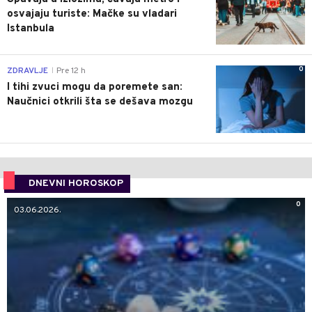
osvajaju turiste: Mačke su vladari
Istanbula
0
ZDRAVLJE
Pre 12 h
|
I tihi zvuci mogu da poremete san:
Naučnici otkrili šta se dešava mozgu
DNEVNI HOROSKOP
0
03.06.2026.