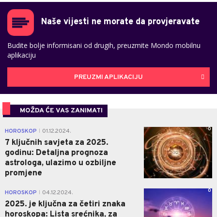
Naše vijesti ne morate da provjeravate
Budite bolje informisani od drugih, preuzmite Mondo mobilnu
aplikaciju
PREUZMI APLIKACIJU
MOŽDA ĆE VAS ZANIMATI
0
HOROSKOP
01.12.2024.
|
7 ključnih savjeta za 2025.
godinu: Detaljna prognoza
astrologa, ulazimo u ozbiljne
promjene
0
HOROSKOP
04.12.2024.
|
2025. je ključna za četiri znaka
horoskopa: Lista srećnika, za