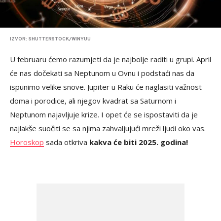
IZVOR: SHUTTERSTOCK/WINYUU
U februaru ćemo razumjeti da je najbolje raditi u grupi. April
će nas dočekati sa Neptunom u Ovnu i podstaći nas da
ispunimo velike snove. Jupiter u Raku će naglasiti važnost
doma i porodice, ali njegov kvadrat sa Saturnom i
Neptunom najavljuje krize. I opet će se ispostaviti da je
najlakše suočiti se sa njima zahvaljujući mreži ljudi oko vas.
Horoskop
sada otkriva
kakva će biti 2025. godina!