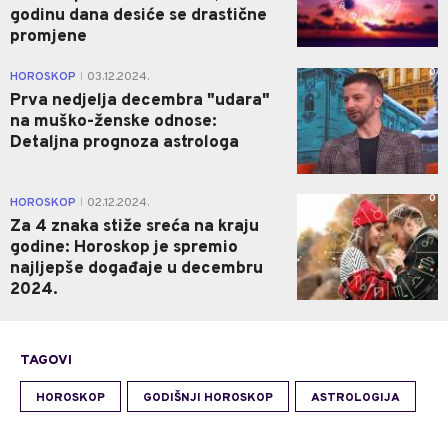
godinu dana desiće se drastične
promjene
0
HOROSKOP
03.12.2024.
|
Prva nedjelja decembra "udara"
na muško-ženske odnose:
Detaljna prognoza astrologa
0
HOROSKOP
02.12.2024.
|
Za 4 znaka stiže sreća na kraju
godine: Horoskop je spremio
najljepše događaje u decembru
2024.
TAGOVI
HOROSKOP
GODIŠNJI HOROSKOP
ASTROLOGIJA