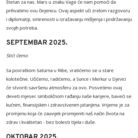
štetan za nas. Mars u znaku Vage će nam pomoći da
prihvatimo ovu činjenicu. Ovaj aspekt uči zrelom razgovoru
i diplomatiji, smirenosti u izražavanju mišljenja i pridržavanju
svojih potreba.
SEPTEMBAR 2025.
Stići ćemo
Sa povratkom Saturna u Ribe, vratićemo se u stare
kolotečine. Učićemo, radićemo, a Sunce i Merkur u Djevici
će stvoriti savršenu atmosferu za ovo. Posvetimo ovaj
deveti mjesec simboličnom rađanju naše karijere, baveći se
kućnim, finansijskim i zdravstvenim pitanjima. Vrijeme je za
promjenu koja će zauvijek promijeniti naš način života na
zdrav i kvalitetan - bez bolesti tijela i duše.
OKTOBAR 2025.