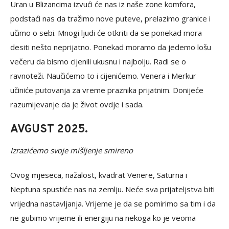
Uran u Blizancima izvući će nas iz naše zone komfora,
podstaći nas da tražimo nove puteve, prelazimo granice i
učimo o sebi. Mnogi ljudi će otkriti da se ponekad mora
desiti nešto neprijatno. Ponekad moramo da jedemo lošu
večeru da bismo cijenili ukusnu i najbolju. Radi se o
ravnoteži. Naučićemo to i cijenićemo. Venera i Merkur
učiniće putovanja za vreme praznika prijatnim. Donijeće
razumijevanje da je život ovdje i sada.
AVGUST 2025.
Izrazićemo svoje mišljenje smireno
Ovog mjeseca, nažalost, kvadrat Venere, Saturna i
Neptuna spustiće nas na zemlju. Neće sva prijateljstva biti
vrijedna nastavljanja. Vrijeme je da se pomirimo sa tim i da
ne gubimo vrijeme ili energiju na nekoga ko je veoma