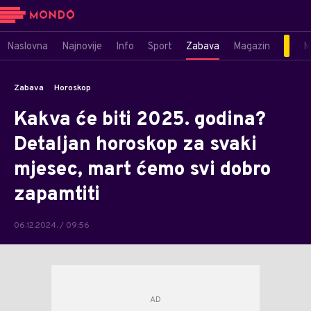
Naslovna
Najnovije
Info
Sport
Zabava
Magazin
M
Zabava
Horoskop
Kakva će biti 2025. godina?
Detaljan horoskop za svaki
mjesec, mart ćemo svi dobro
zapamtiti
06.12.2024. / 09:56