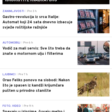
ISKORISTITE KVADRATURU
0
ZANIMLJIVOSTI
Pre 3 h
|
Gastro-revolucija iz srca Italije:
Automat koji 24 sata dnevno izbacuje
svježe roštiljske ražnjiće
0
AUTOMOBILI
Pre 6 h
|
Vodič za mali servis: Sve što treba da
znate o motornom ulju i filterima
0
LJUBIMCI
Pre 7 h
|
Orao Feliks ponovo na slobodi: Nakon
što je spasen iz kandži krijumčara
pušten u prirodno stanište
0
FOTO, VIDEO
Pre 9 h
|
Spavaju u izlozima, čuvaju metro i