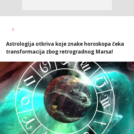
Tamara
AUTOR
0
Veličković
Astrologija otkriva koje znake horoskopa čeka
transformacija zbog retrogradnog Marsa!