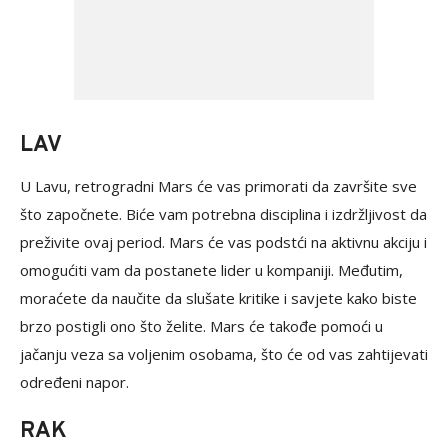
LAV
U Lavu, retrogradni Mars će vas primorati da završite sve
što započnete. Biće vam potrebna disciplina i izdržljivost da
preživite ovaj period. Mars će vas podstći na aktivnu akciju i
omogućiti vam da postanete lider u kompaniji. Međutim,
moraćete da naučite da slušate kritike i savjete kako biste
brzo postigli ono što želite. Mars će takođe pomoći u
jačanju veza sa voljenim osobama, što će od vas zahtijevati
određeni napor.
RAK