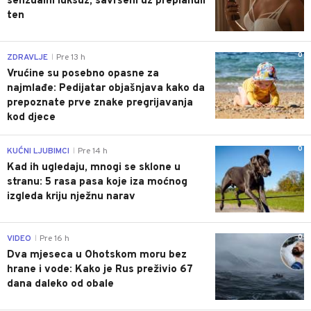
senzualni luksuz, savršeni uz preplanuli
ten
0
ZDRAVLJE
Pre 13 h
|
Vrućine su posebno opasne za
najmlađe: Pedijatar objašnjava kako da
prepoznate prve znake pregrijavanja
kod djece
0
KUĆNI LJUBIMCI
Pre 14 h
|
Kad ih ugledaju, mnogi se sklone u
stranu: 5 rasa pasa koje iza moćnog
izgleda kriju nježnu narav
0
VIDEO
Pre 16 h
|
Dva mjeseca u Ohotskom moru bez
hrane i vode: Kako je Rus preživio 67
dana daleko od obale