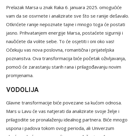
Prelazak Marsa u znak Raka 6. januara 2025. omogućiće
vam da se osvrnete i analizirate sve što se ranije dešavalo.
Otkrićete ranije nepoznate tajne i mnogo toga će postati
jasno. Prihvatanjem energije Marsa, postaćete sigurniji i
naučićete da volite sebe. To će osjetiti i oni oko vas!
Očekuju vas nova poslovna, romantična i prijateljska
poznanstva. Ova transformacija biće početak oživljavanja,
pomoći će zarastanju starih rana i prilagođavanju novim
promjenama.
VODOLIJA
Glavne transformacije biće povezane sa kućom odnosa.
Mars u Lavu će vas natjerati da analizirate svoje želje i
prilagodite se pronalaženju idealnog partnera. Biće mnogo
uspona i padova tokom ovog perioda, ali Univerzum