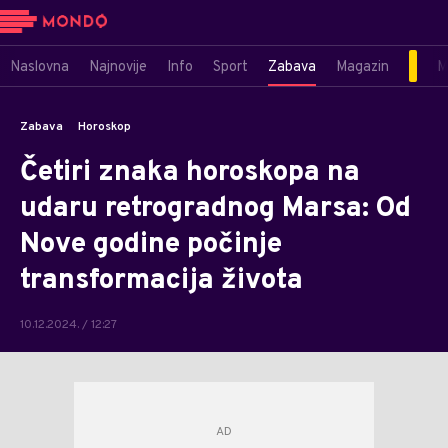
Naslovna
Najnovije
Info
Sport
Zabava
Magazin
M
Zabava
Horoskop
Četiri znaka horoskopa na
udaru retrogradnog Marsa: Od
Nove godine počinje
transformacija života
10.12.2024. / 12:27