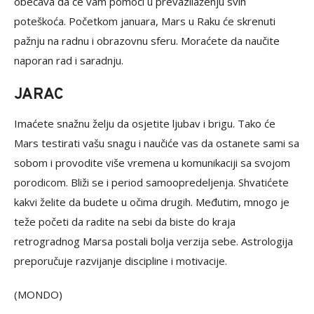
obećava da će vam pomoći u prevazilaženju svih
poteškoća. Početkom januara, Mars u Raku će skrenuti
pažnju na radnu i obrazovnu sferu. Moraćete da naučite
naporan rad i saradnju.
JARAC
Imaćete snažnu želju da osjetite ljubav i brigu. Tako će
Mars testirati vašu snagu i naučiće vas da ostanete sami sa
sobom i provodite više vremena u komunikaciji sa svojom
porodicom. Bliži se i period samoopredeljenja. Shvatićete
kakvi želite da budete u očima drugih. Međutim, mnogo je
teže početi da radite na sebi da biste do kraja
retrogradnog Marsa postali bolja verzija sebe. Astrologija
preporučuje razvijanje discipline i motivacije.
(MONDO)