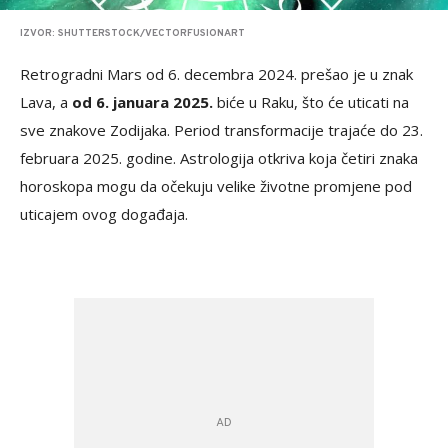
IZVOR: SHUTTERSTOCK/VECTORFUSIONART
Retrogradni Mars od 6. decembra 2024. prešao je u znak
Lava, a
od 6. januara 2025.
biće u Raku, što će uticati na
sve znakove Zodijaka. Period transformacije trajaće do 23.
februara 2025. godine. Astrologija otkriva koja četiri znaka
horoskopa mogu da očekuju velike životne promjene pod
uticajem ovog događaja.