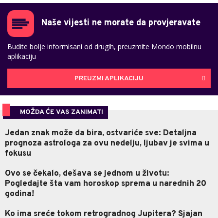
Naše vijesti ne morate da provjeravate
Budite bolje informisani od drugih, preuzmite Mondo mobilnu
aplikaciju
PREUZMI APLIKACIJU
MOŽDA ĆE VAS ZANIMATI
Jedan znak može da bira, ostvariće sve: Detaljna
prognoza astrologa za ovu nedelju, ljubav je svima u
fokusu
Ovo se čekalo, dešava se jednom u životu:
Pogledajte šta vam horoskop sprema u narednih 20
godina!
Ko ima sreće tokom retrogradnog Jupitera? Sjajan