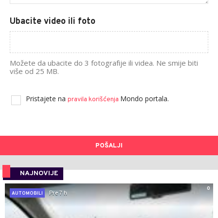
Ubacite video ili foto
Možete da ubacite do 3 fotografije ili videa. Ne smije biti
više od 25 MB.
Pristajete na
Mondo portala.
pravila korišćenja
POŠALJI
NAJNOVIJE
0
Pre 7 h
AUTOMOBILI