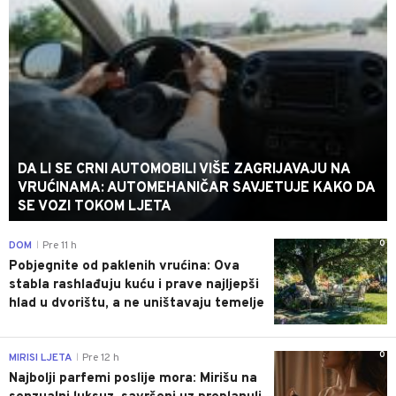
DA LI SE CRNI AUTOMOBILI VIŠE ZAGRIJAVAJU NA
VRUĆINAMA: AUTOMEHANIČAR SAVJETUJE KAKO DA
SE VOZI TOKOM LJETA
0
DOM
Pre 11 h
|
Pobjegnite od paklenih vrućina: Ova
stabla rashlađuju kuću i prave najljepši
hlad u dvorištu, a ne uništavaju temelje
0
MIRISI LJETA
Pre 12 h
|
Najbolji parfemi poslije mora: Mirišu na