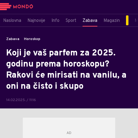
Naslovna
Najnovije
Info
Sport
Zabava
Magazin
M
Zabava
Horoskop
Koji je vaš parfem za 2025.
godinu prema horoskopu?
Rakovi će mirisati na vanilu, a
oni na čisto i skupo
14.02.2025. / 11:16