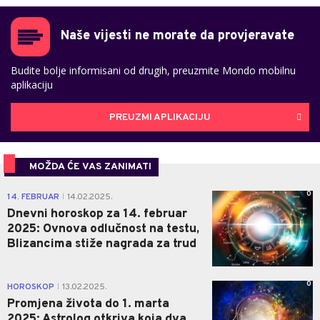
Naše vijesti ne morate da provjeravate
Budite bolje informisani od drugih, preuzmite Mondo mobilnu
aplikaciju
PREUZMI APLIKACIJU
MOŽDA ĆE VAS ZANIMATI
0
14. FEBRUAR
14.02.2025.
|
Dnevni horoskop za 14. februar
2025: Ovnova odlučnost na testu,
Blizancima stiže nagrada za trud
0
HOROSKOP
13.02.2025.
|
Promjena života do 1. marta
2025: Astrolog otkriva koja dva