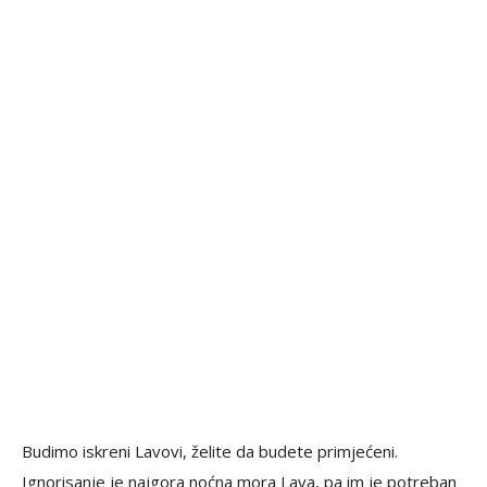
Budimo iskreni Lavovi, želite da budete primjećeni.
Ignorisanje je najgora noćna mora Lava, pa im je potreban