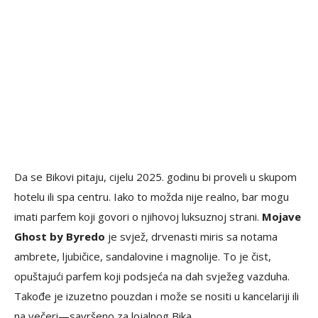
Da se Bikovi pitaju, cijelu 2025. godinu bi proveli u skupom
hotelu ili spa centru. Iako to možda nije realno, bar mogu
imati parfem koji govori o njihovoj luksuznoj strani.
Mojave
Ghost by Byredo
je svjež, drvenasti miris sa notama
ambrete, ljubičice, sandalovine i magnolije. To je čist,
opuštajući parfem koji podsjeća na dah svježeg vazduha.
Takođe je izuzetno pouzdan i može se nositi u kancelariji ili
na večeri—savršeno za lojalnog Bika.