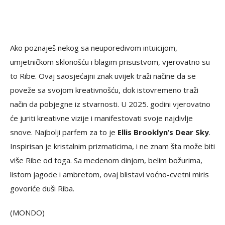
Ako poznaješ nekog sa neuporedivom intuicijom,
umjetničkom sklonošću i blagim prisustvom, vjerovatno su
to Ribe. Ovaj saosjećajni znak uvijek traži načine da se
poveže sa svojom kreativnošću, dok istovremeno traži
način da pobjegne iz stvarnosti. U 2025. godini vjerovatno
će juriti kreativne vizije i manifestovati svoje najdivlje
snove. Najbolji parfem za to je
Ellis Brooklyn’s Dear Sky
.
Inspirisan je kristalnim prizmaticima, i ne znam šta može biti
više Ribe od toga. Sa medenom dinjom, belim božurima,
listom jagode i ambretom, ovaj blistavi voćno-cvetni miris
govoriće duši Riba.
(MONDO)