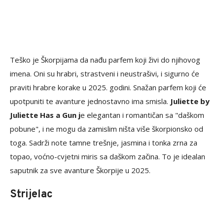
Teško je Škorpijama da nađu parfem koji živi do njihovog
imena. Oni su hrabri, strastveni i neustrašivi, i sigurno će
praviti hrabre korake u 2025. godini. Snažan parfem koji će
upotpuniti te avanture jednostavno ima smisla.
Juliette by
Juliette Has a Gun j
e elegantan i romantičan sa "daškom
pobune", i ne mogu da zamislim ništa više škorpionsko od
toga. Sadrži note tamne trešnje, jasmina i tonka zrna za
topao, voćno-cvjetni miris sa daškom začina. To je idealan
saputnik za sve avanture Škorpije u 2025.
Strijelac