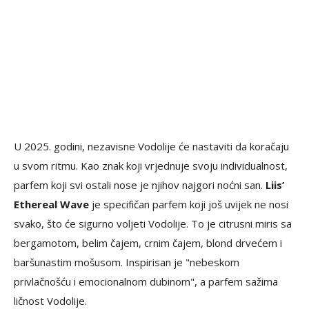
U 2025. godini, nezavisne Vodolije će nastaviti da koračaju
u svom ritmu. Kao znak koji vrjednuje svoju individualnost,
parfem koji svi ostali nose je njihov najgori noćni san.
Liis’
Ethereal Wave
je specifičan parfem koji još uvijek ne nosi
svako, što će sigurno voljeti Vodolije. To je citrusni miris sa
bergamotom, belim čajem, crnim čajem, blond drvećem i
baršunastim mošusom. Inspirisan je "nebeskom
privlačnošću i emocionalnom dubinom", a parfem sažima
ličnost Vodolije.