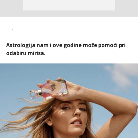
Vanja
AUTOR
1
Pajović
Astrologija nam i ove godine može pomoći pri
odabiru mirisa.