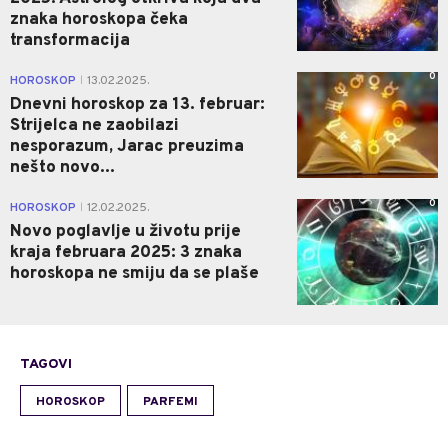
znaka horoskopa čeka
transformacija
0
HOROSKOP
13.02.2025.
|
Dnevni horoskop za 13. februar:
Strijelca ne zaobilazi
nesporazum, Jarac preuzima
nešto novo...
0
HOROSKOP
12.02.2025.
|
Novo poglavlje u životu prije
kraja februara 2025: 3 znaka
horoskopa ne smiju da se plaše
TAGOVI
HOROSKOP
PARFEMI