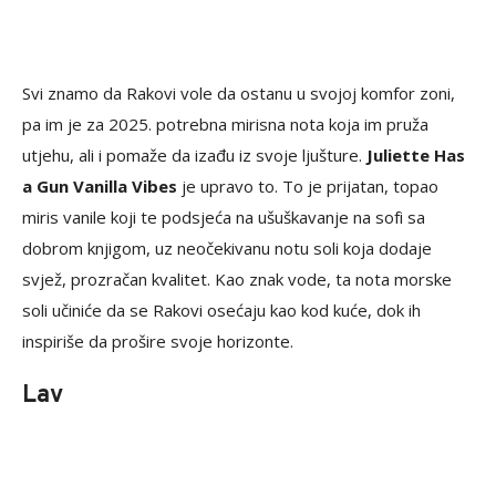
Svi znamo da Rakovi vole da ostanu u svojoj komfor zoni,
pa im je za 2025. potrebna mirisna nota koja im pruža
utjehu, ali i pomaže da izađu iz svoje ljušture.
Juliette Has
a Gun Vanilla Vibes
je upravo to. To je prijatan, topao
miris vanile koji te podsjeća na ušuškavanje na sofi sa
dobrom knjigom, uz neočekivanu notu soli koja dodaje
svjež, prozračan kvalitet. Kao znak vode, ta nota morske
soli učiniće da se Rakovi osećaju kao kod kuće, dok ih
inspiriše da prošire svoje horizonte.
Lav