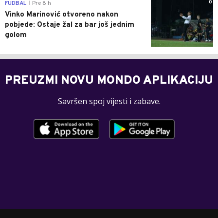
0
FUDBAL
Pre 8 h
|
Vinko Marinović otvoreno nakon
pobjede: Ostaje žal za bar još jednim
golom
PREUZMI NOVU MONDO APLIKACIJU
Savršen spoj vijesti i zabave.