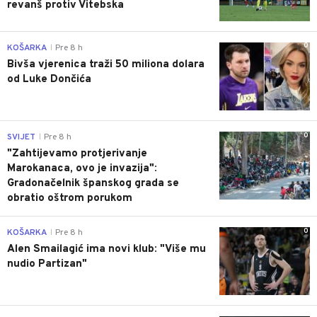
revanš protiv Vitebska
0
KOŠARKA
Pre 8 h
|
Bivša vjerenica traži 50 miliona dolara
od Luke Dončića
0
SVIJET
Pre 8 h
|
"Zahtijevamo protjerivanje
Marokanaca, ovo je invazija":
Gradonačelnik španskog grada se
obratio oštrom porukom
0
KOŠARKA
Pre 8 h
|
Alen Smailagić ima novi klub: "Više mu
nudio Partizan"