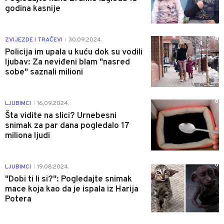
godina kasnije
0
ZVIJEZDE I TRAČEVI
30.09.2024.
|
Policija im upala u kuću dok su vodili
ljubav: Za neviđeni blam "nasred
sobe" saznali milioni
0
LJUBIMCI
16.09.2024.
|
Šta vidite na slici? Urnebesni
snimak za par dana pogledalo 17
miliona ljudi
0
LJUBIMCI
19.08.2024.
|
"Dobi ti li si?": Pogledajte snimak
mace koja kao da je ispala iz Harija
Potera