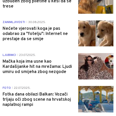
uzbuđen zbog piletine u kesi da se
trese
0
ZANIMLJIVOSTI
30.08.2025.
|
Nećete vjerovati koga je pas
odabrao za "fotelju": Internet ne
prestaje da se smije
0
LJUBIMCI
23.07.2025.
|
Mačka koja ima usne kao
Kardašijanke hit na mrežama: Ljudi
umiru od smijeha zbog nezgode
0
FOTO
22.07.2025.
|
Fotka dana obilazi Balkan: Vozači
trljaju oči zbog scene na hrvatskoj
naplatnoj rampi