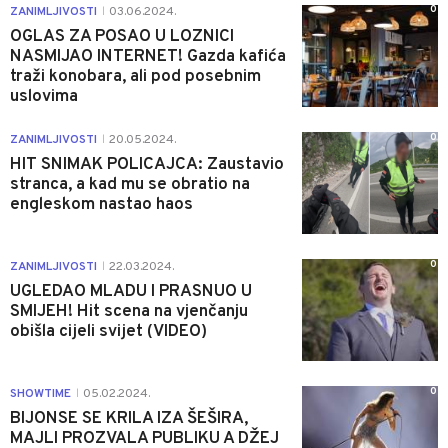
0
ZANIMLJIVOSTI
03.06.2024.
|
OGLAS ZA POSAO U LOZNICI
NASMIJAO INTERNET! Gazda kafića
traži konobara, ali pod posebnim
uslovima
0
ZANIMLJIVOSTI
20.05.2024.
|
HIT SNIMAK POLICAJCA: Zaustavio
stranca, a kad mu se obratio na
engleskom nastao haos
0
ZANIMLJIVOSTI
22.03.2024.
|
UGLEDAO MLADU I PRASNUO U
SMIJEH! Hit scena na vjenčanju
obišla cijeli svijet (VIDEO)
0
SHOWTIME
05.02.2024.
|
BIJONSE SE KRILA IZA ŠEŠIRA,
MAJLI PROZVALA PUBLIKU A DŽEJ