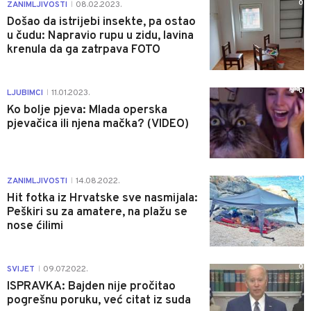
0
ZANIMLJIVOSTI
08.02.2023.
|
Došao da istrijebi insekte, pa ostao
u čudu: Napravio rupu u zidu, lavina
krenula da ga zatrpava FOTO
0
LJUBIMCI
11.01.2023.
|
Ko bolje pjeva: Mlada operska
pjevačica ili njena mačka? (VIDEO)
0
ZANIMLJIVOSTI
14.08.2022.
|
Hit fotka iz Hrvatske sve nasmijala:
Peškiri su za amatere, na plažu se
nose ćilimi
0
SVIJET
09.07.2022.
|
ISPRAVKA: Bajden nije pročitao
pogrešnu poruku, već citat iz suda