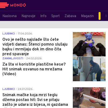
Naslovna
Najnovije
Info
Sport
Zabava
Magazin
M
0
LJUBIMCI
17.06.2026.
|
Ovo je nešto najslađe što ćete
vidjeti danas: Štenci pomno slušaju
bajku i mrmljaju dok im dino čita
pred spavanje
0
ZANIMLJIVOSTI
24.02.2026.
|
Za šta vi koristite plastične kese?
Hit snimak osvanuo na mrežama
(Video)
0
LJUBIMCI
24.01.2026.
|
Snimak mačke koja mrzi teglu
džema postao hit: Svi se pitaju
zašto je udara iz bijesa, ni gazdama