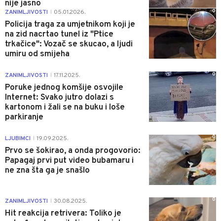
nije jasno
0
ZANIMLJIVOSTI
05.01.2026.
|
Policija traga za umjetnikom koji je
na zid nacrtao tunel iz "Ptice
trkačice": Vozač se skucao, a ljudi
umiru od smijeha
0
ZANIMLJIVOSTI
17.11.2025.
|
Poruke jednog komšije osvojile
Internet: Svako jutro dolazi s
kartonom i žali se na buku i loše
parkiranje
0
LJUBIMCI
19.09.2025.
|
Prvo se šokirao, a onda progovorio:
Papagaj prvi put video bubamaru i
ne zna šta ga je snašlo
0
ZANIMLJIVOSTI
30.08.2025.
|
Hit reakcija retrivera: Toliko je