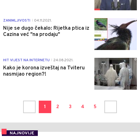
0
ZANIMLJIVOSTI
04.11.2021.
|
Nije se dugo čekalo: Rijetka ptica iz
Cazina već "na prodaju"
0
HIT VIJEST NA INTERNETU
24.08.2021.
|
Kako je korona izveštaj na Tviteru
nasmijao region?!
1
2
3
4
5
NAJNOVIJE