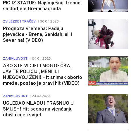
PIO IZ STATUE: Najsmješniji trenuci
sa dodjele Gremi nagrada
0
ZVIJEZDE I TRAČEVI
30.04.2023.
|
Prognoza vremena: Padaju
pjevačice - Brena, Senidah, ali i
Severina! (VIDEO)
0
ZANIMLJIVOSTI
04.04.2023.
|
AKO STE VIDJELI MOG DEČKA,
JAVITE POLICIJI, MENI ILI
NJEGOVOJ ŽENI! Hit snimak oborio
mreže, postao je pravi hit (VIDEO)
0
ZANIMLJIVOSTI
24.03.2023.
|
UGLEDAO MLADU I PRASNUO U
SMIJEH! Hit scena na vjenčanju
obišla cijeli svijet