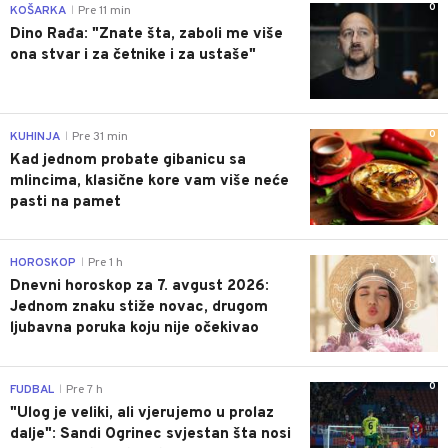
0
KOŠARKA
Pre 11 min
|
Dino Rađa: "Znate šta, zaboli me više
ona stvar i za četnike i za ustaše"
0
KUHINJA
Pre 31 min
|
Kad jednom probate gibanicu sa
mlincima, klasične kore vam više neće
pasti na pamet
0
HOROSKOP
Pre 1 h
|
Dnevni horoskop za 7. avgust 2026:
Jednom znaku stiže novac, drugom
ljubavna poruka koju nije očekivao
0
FUDBAL
Pre 7 h
|
"Ulog je veliki, ali vjerujemo u prolaz
dalje": Sandi Ogrinec svjestan šta nosi