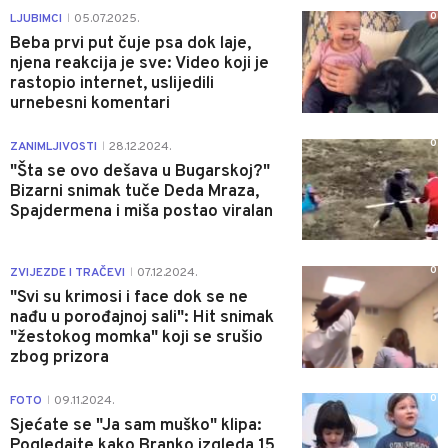
0
LJUBIMCI
05.07.2025.
|
Beba prvi put čuje psa dok laje,
njena reakcija je sve: Video koji je
rastopio internet, uslijedili
urnebesni komentari
0
ZANIMLJIVOSTI
28.12.2024.
|
"Šta se ovo dešava u Bugarskoj?"
Bizarni snimak tuče Deda Mraza,
Spajdermena i miša postao viralan
0
ZVIJEZDE I TRAČEVI
07.12.2024.
|
"Svi su krimosi i face dok se ne
nađu u porođajnoj sali": Hit snimak
"žestokog momka" koji se srušio
zbog prizora
0
FOTO
09.11.2024.
|
Sjećate se "Ja sam muško" klipa:
Pogledajte kako Branko izgleda 15