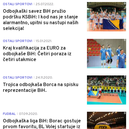
0
OSTALI SPORTOVI
25.07.2022.
|
Odbojkaški savez BiH pružio
podršku KSBiH: I kod nas je stanje
alarmantno, upitni su nastupi naših
selekcija!
0
OSTALI SPORTOVI
15.01.2021.
|
Kraj kvalifikacija za EURO za
odbojkaše BiH: Četiri poraza iz
četiri utakmice
0
OSTALI SPORTOVI
24.11.2020.
|
Trojica odbojkaša Borca na spisku
reprezentacije BiH.
0
FUDBAL
07.09.2020.
|
Odbojkaška liga BiH: Borac gostuje
prvom favoritu, BL Volej startuje iz