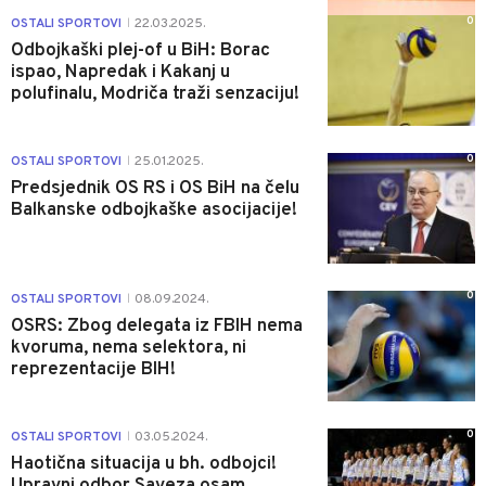
0
OSTALI SPORTOVI
22.03.2025.
|
Odbojkaški plej-of u BiH: Borac
ispao, Napredak i Kakanj u
polufinalu, Modriča traži senzaciju!
0
OSTALI SPORTOVI
25.01.2025.
|
Predsjednik OS RS i OS BiH na čelu
Balkanske odbojkaške asocijacije!
0
OSTALI SPORTOVI
08.09.2024.
|
OSRS: Zbog delegata iz FBIH nema
kvoruma, nema selektora, ni
reprezentacije BIH!
0
OSTALI SPORTOVI
03.05.2024.
|
Haotična situacija u bh. odbojci!
Upravni odbor Saveza osam