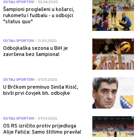
0
OSTALI SPORTOVI
02.06.2020.
|
Šampioni proglašeni u košarci,
rukometu i fudbalu - u odbojci
"status quo"
0
OSTALI SPORTOVI
21.05.2020.
|
Odbojkaška sezona u BiH je
završena bez šampiona!
0
OSTALI SPORTOVI
07.05.2020.
|
U Brčkom preminuo Siniša Kisić,
bivši prvi čovjek bh. odbojke
0
OSTALI SPORTOVI
07.04.2020.
|
OS RS izričito protiv prijedloga
Alije Fatića: Samo štitimo pravila!