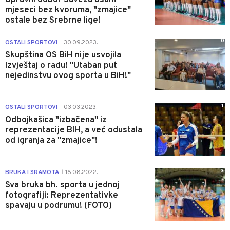
mjeseci bez kvoruma, "zmajice"
ostale bez Srebrne lige!
0
OSTALI SPORTOVI
30.09.2023.
|
Skupština OS BiH nije usvojila
Izvještaj o radu! "Utaban put
nejedinstvu ovog sporta u BiH!"
1
OSTALI SPORTOVI
03.03.2023.
|
Odbojkašica "izbačena" iz
reprezentacije BIH, a već odustala
od igranja za "zmajice"!
3
BRUKA I SRAMOTA
16.08.2022.
|
Sva bruka bh. sporta u jednoj
fotografiji: Reprezentativke
spavaju u podrumu! (FOTO)