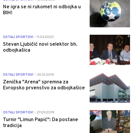
Ne igra se ni rukomet ni odbojka u
BIH!
0
OSTALI SPORTOVI
11.03.2020.
|
Stevan Ljubičić novi selektor bh.
odbojkašica
0
OSTALI SPORTOVI
30.10.2019.
|
Zenička "Arena" spremna za
Evropsko prvenstvo za odbojkašice
0
OSTALI SPORTOVI
27.09.2019.
|
Turnir "Limun Papić": Da postane
tradicija