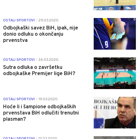
0
OSTALI SPORTOVI
29.03.2020.
|
Odbojkaški savez BiH, ipak, nije
donio odluku o okončanju
prvenstva
0
OSTALI SPORTOVI
26.03.2020.
|
Sutra odluka o završetku
odbojkaške Premijer lige BiH?
0
OSTALI SPORTOVI
19.03.2020.
|
Hoće li i šampione odbojkaških
prvenstava BiH odlučiti trenutni
plasman?
0
OSTALI SPORTOVI
12.03.2020.
|