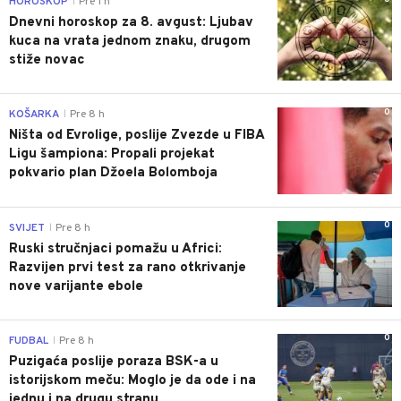
HOROSKOP
Pre 1 h
|
Dnevni horoskop za 8. avgust: Ljubav
kuca na vrata jednom znaku, drugom
stiže novac
0
KOŠARKA
Pre 8 h
|
Ništa od Evrolige, poslije Zvezde u FIBA
Ligu šampiona: Propali projekat
pokvario plan Džoela Bolomboja
0
SVIJET
Pre 8 h
|
Ruski stručnjaci pomažu u Africi:
Razvijen prvi test za rano otkrivanje
nove varijante ebole
0
FUDBAL
Pre 8 h
|
Puzigaća poslije poraza BSK-a u
istorijskom meču: Moglo je da ode i na
jednu i na drugu stranu...