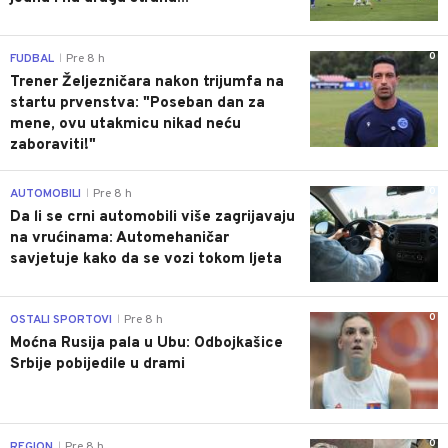
0
FUDBAL
Pre 8 h
|
Trener Željezničara nakon trijumfa na
startu prvenstva: "Poseban dan za
mene, ovu utakmicu nikad neću
zaboraviti!"
0
AUTOMOBILI
Pre 8 h
|
Da li se crni automobili više zagrijavaju
na vrućinama: Automehaničar
savjetuje kako da se vozi tokom ljeta
0
OSTALI SPORTOVI
Pre 8 h
|
Moćna Rusija pala u Ubu: Odbojkašice
Srbije pobijedile u drami
0
REGION
Pre 8 h
|