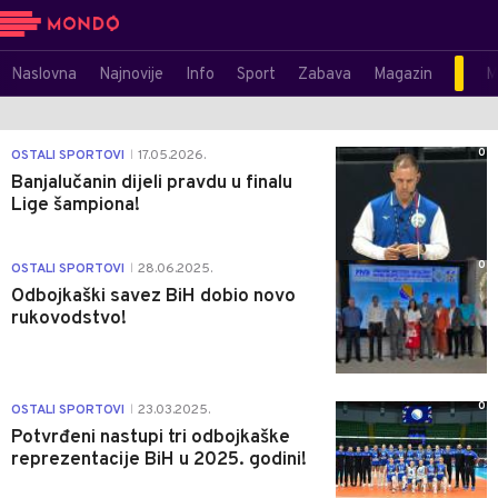
Naslovna
Najnovije
Info
Sport
Zabava
Magazin
M
0
OSTALI SPORTOVI
17.05.2026.
|
Banjalučanin dijeli pravdu u finalu
Lige šampiona!
0
OSTALI SPORTOVI
28.06.2025.
|
Odbojkaški savez BiH dobio novo
rukovodstvo!
0
OSTALI SPORTOVI
23.03.2025.
|
Potvrđeni nastupi tri odbojkaške
reprezentacije BiH u 2025. godini!