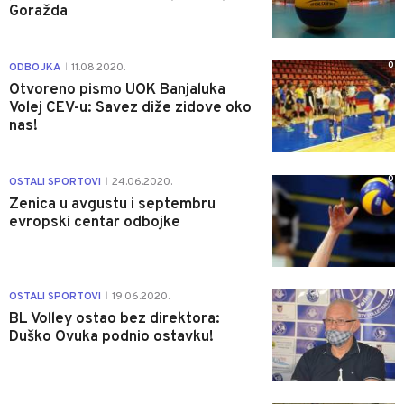
Goražda
0
ODBOJKA
11.08.2020.
|
Otvoreno pismo UOK Banjaluka
Volej CEV-u: Savez diže zidove oko
nas!
0
OSTALI SPORTOVI
24.06.2020.
|
Zenica u avgustu i septembru
evropski centar odbojke
0
OSTALI SPORTOVI
19.06.2020.
|
BL Volley ostao bez direktora:
Duško Ovuka podnio ostavku!