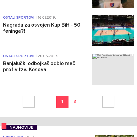
0
OSTALI SPORTOVI
16.07.2019.
|
Nagrada za osvojen Kup BiH - 50
feninga?!
1
OSTALI SPORTOVI
20.06.2019.
|
Banjalučki odbojkaš odbio meč
protiv tzv. Kosova
1
2
NAJNOVIJE
0