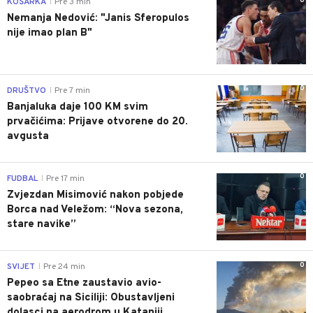
0
KOŠARKA
Pre 3 min
|
Nemanja Nedović: "Janis Sferopulos
nije imao plan B"
0
DRUŠTVO
Pre 7 min
|
Banjaluka daje 100 KM svim
prvačićima: Prijave otvorene do 20.
avgusta
0
FUDBAL
Pre 17 min
|
Zvjezdan Misimović nakon pobjede
Borca nad Veležom: “Nova sezona,
stare navike”
0
SVIJET
Pre 24 min
|
Pepeo sa Etne zaustavio avio-
saobraćaj na Siciliji: Obustavljeni
dolasci na aerodrom u Kataniji