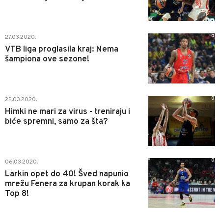
0
27.03.2020.
VTB liga proglasila kraj: Nema
šampiona ove sezone!
0
22.03.2020.
Himki ne mari za virus - treniraju i
biće spremni, samo za šta?
0
06.03.2020.
Larkin opet do 40! Šved napunio
mrežu Fenera za krupan korak ka
Top 8!