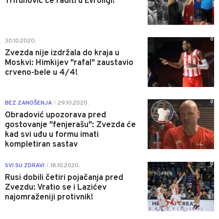
Trifunović će raditi u Evroligi!
0
30.10.2020.
Zvezda nije izdržala do kraja u
Moskvi: Himkijev "rafal" zaustavio
crveno-bele u 4/4!
0
BEZ ZANOŠENJA
29.10.2020.
|
Obradović upozorava pred
gostovanje "fenjerašu": Zvezda će
kad svi uđu u formu imati
kompletiran sastav
0
SVI SU ZDRAVI
18.10.2020.
|
Rusi dobili četiri pojačanja pred
Zvezdu: Vratio se i Lazićev
najomraženiji protivnik!