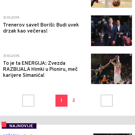
0
31.10.2019.
Trenerov savet Boriši: Budi uvek
drzak kao večeras!
0
31.10.2019.
To je ta ENERGIJA: Zvezda
RAZBIJALA Himki u Pioniru, meč
karijere Simanića!
1
2
NAJNOVIJE