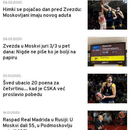
0
06.02.2020.
Himki se pojačao dan pred Zvezdu:
Moskovljani imaju novog aduta
0
06.02.2020.
Zvezda u Moskvi juri 3/3 u pet
dana: Nigde ne piše ko je bolji na
papiru
0
30.01.2020.
Šved ubacio 20 poena za
četvrtinu... kad je CSKA već
proslavio pobedu
0
16.01.2020.
Raspad Real Madrida u Rusiji: U
Moskvi dali 55, u Podmoskovlju