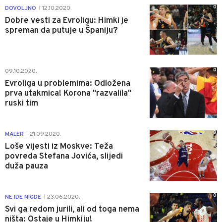
0
DOVOLJNO
12.10.2020.
|
Dobre vesti za Evroligu: Himki je
spreman da putuje u Španiju?
0
09.10.2020.
Evroliga u problemima: Odložena
prva utakmica! Korona "razvalila"
ruski tim
0
MALER
21.09.2020.
|
Loše vijesti iz Moskve: Teža
povreda Stefana Jovića, slijedi
duža pauza
0
NE IDE NIGDE
23.06.2020.
|
Svi ga redom jurili, ali od toga nema
ništa: Ostaje u Himkiju!