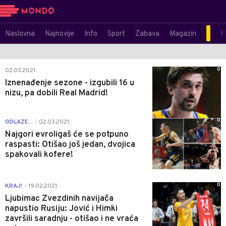
Naslovna
Najnovije
Info
Sport
Zabava
Magazin
M
0
02.03.2021.
Iznenađenje sezone - izgubili 16 u
nizu, pa dobili Real Madrid!
0
ODLAZE...
02.03.2021.
|
Najgori evroligaš će se potpuno
raspasti: Otišao još jedan, dvojica
spakovali kofere!
0
KRAJ!
19.02.2021.
|
Ljubimac Zvezdinih navijača
napustio Rusiju: Jović i Himki
završili saradnju - otišao i ne vraća