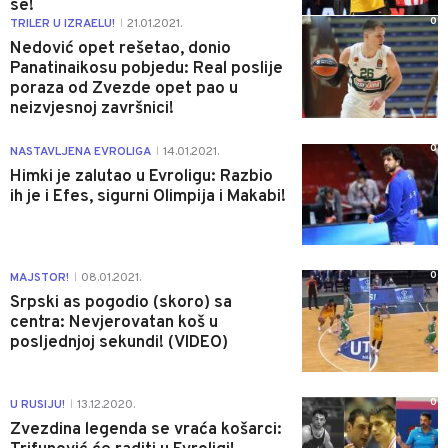
se!
0
TRILER U IZRAELU!
21.01.2021.
|
Nedović opet rešetao, donio
Panatinaikosu pobjedu: Real poslije
poraza od Zvezde opet pao u
neizvjesnoj završnici!
0
NASTAVLJENA EVROLIGA
14.01.2021.
|
Himki je zalutao u Evroligu: Razbio
ih je i Efes, sigurni Olimpija i Makabi!
0
MAJSTOR!
08.01.2021.
|
Srpski as pogodio (skoro) sa
centra: Nevjerovatan koš u
posljednjoj sekundi! (VIDEO)
0
U RUSIJU!
13.12.2020.
|
Zvezdina legenda se vraća košarci: