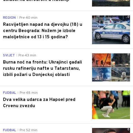
0
REGION
Pre 40 min
|
Rasvijetljen napad na djevojku (18) u
centru Beograda: Nožem je izbole
maloljetnice od 13 i 15 godina?
0
SVIJET
Pre 43 min
|
Burna noć na frontu: Ukrajinci gađali
rusku rafineriju nafte u Tatarstanu,
izbili požari u Donjeckoj oblasti
0
FUDBAL
Pre 48 min
|
Dva velika udarca za Hapoel pred
Crvenu zvezdu
0
FUDBAL
Pre 52 min
|