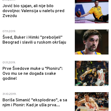
Jović bio sjajan, ali nije bilo
dovoljno: Valensija u naletu pred
Zvezdu
0
07.11.2019.
Šved, Buker i Himki ''preboljeli''
Beograd i slavili u ruskom okršaju
0
01.11.2019.
Prve Švedove muke u "Pioniru":
Ovo mu se ne događa svake
godine!
0
31.10.2019.
Boriša Simanić "eksplodirao", a sa
njim i Pionir: Kad je ušla prva...