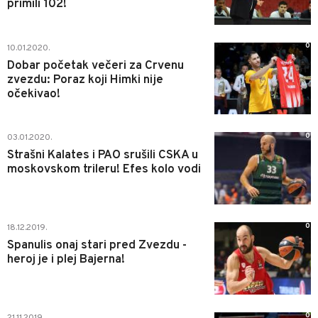
primili 102!
0
10.01.2020.
Dobar početak večeri za Crvenu
zvezdu: Poraz koji Himki nije
očekivao!
0
03.01.2020.
Strašni Kalates i PAO srušili CSKA u
moskovskom trileru! Efes kolo vodi
0
18.12.2019.
Spanulis onaj stari pred Zvezdu -
heroj je i plej Bajerna!
0
21.11.2019.