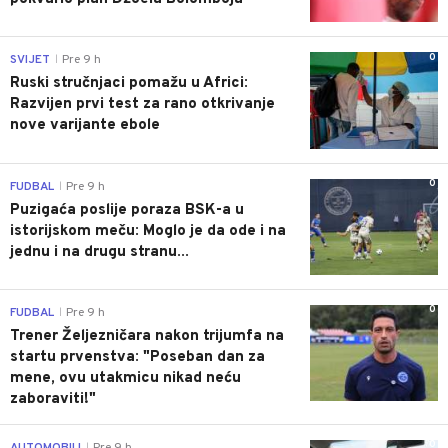
0
SVIJET
Pre 9 h
|
Ruski stručnjaci pomažu u Africi:
Razvijen prvi test za rano otkrivanje
nove varijante ebole
0
FUDBAL
Pre 9 h
|
Puzigaća poslije poraza BSK-a u
istorijskom meču: Moglo je da ode i na
jednu i na drugu stranu...
0
FUDBAL
Pre 9 h
|
Trener Željezničara nakon trijumfa na
startu prvenstva: "Poseban dan za
mene, ovu utakmicu nikad neću
zaboraviti!"
0
AUTOMOBILI
Pre 9 h
|