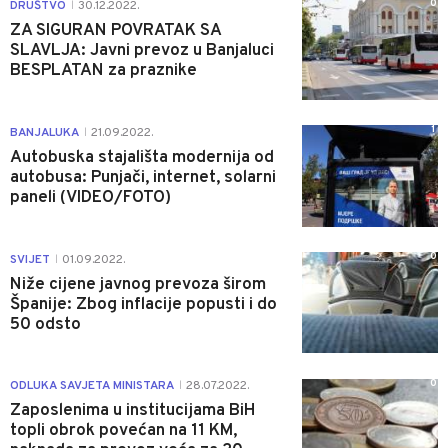
0
DRUŠTVO
30.12.2022.
|
ZA SIGURAN POVRATAK SA
SLAVLJA: Javni prevoz u Banjaluci
BESPLATAN za praznike
1
BANJALUKA
21.09.2022.
|
Autobuska stajališta modernija od
autobusa: Punjači, internet, solarni
paneli (VIDEO/FOTO)
0
SVIJET
01.09.2022.
|
Niže cijene javnog prevoza širom
Španije: Zbog inflacije popusti i do
50 odsto
0
ODLUKA SAVJETA MINISTARA
28.07.2022.
|
Zaposlenima u institucijama BiH
topli obrok povećan na 11 KM,