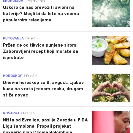
0
EKONOMIJA
Pre 40 min
|
Uskoro će nas prevoziti avioni na
baterije? Mogli bi da lete na veoma
popularnim relacijama
0
PUTOVANJA
Pre 1 h
|
Prženice od tikvica punjene sirom:
Zaboravljeni recept koji morate da
isprobate
0
HOROSKOP
Pre 2 h
|
Dnevni horoskop za 8. avgust: Ljubav
kuca na vrata jednom znaku, drugom
stiže novac
0
KOŠARKA
Pre 9 h
|
Ništa od Evrolige, poslije Zvezde u FIBA
Ligu šampiona: Propali projekat
pokvario plan Džoela Bolomboja