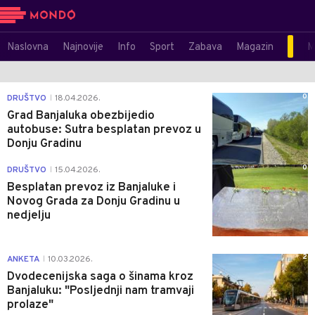
Naslovna
Najnovije
Info
Sport
Zabava
Magazin
M
0
DRUŠTVO
18.04.2026.
|
Grad Banjaluka obezbijedio
autobuse: Sutra besplatan prevoz u
Donju Gradinu
0
DRUŠTVO
15.04.2026.
|
Besplatan prevoz iz Banjaluke i
Novog Grada za Donju Gradinu u
nedjelju
2
ANKETA
10.03.2026.
|
Dvodecenijska saga o šinama kroz
Banjaluku: "Posljednji nam tramvaji
prolaze"