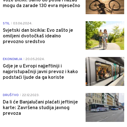
voze bicikl: Samo do posla i nazad
mogu da zarade 130 evra mjesečno
0
STIL
03.06.2024.
|
Svjetski dan bicikla: Evo zašto je
omiljeni dvotočkaš idealno
prevozno sredstvo
0
EKONOMIJA
20.05.2024.
|
Gdje je u Evropi najjeftiniji i
najpristupačniji javni prevoz i kako
podstaći ljude da ga koriste
0
DRUŠTVO
22.12.2023.
|
Da li će Banjalučani plaćati jeftinije
karte: Završena studija javnog
prevoza