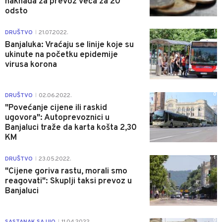
naknada za prevoz veća za 20
odsto
1
DRUŠTVO
21.07.2022.
|
Banjaluka: Vraćaju se linije koje su
ukinute na početku epidemije
virusa korona
0
DRUŠTVO
02.06.2022.
|
"Povećanje cijene ili raskid
ugovora": Autoprevoznici u
Banjaluci traže da karta košta 2,30
KM
1
DRUŠTVO
23.05.2022.
|
"Cijene goriva rastu, morali smo
reagovati": Skuplji taksi prevoz u
Banjaluci
0
SASTANAK SA UIO
11.04.2022.
|