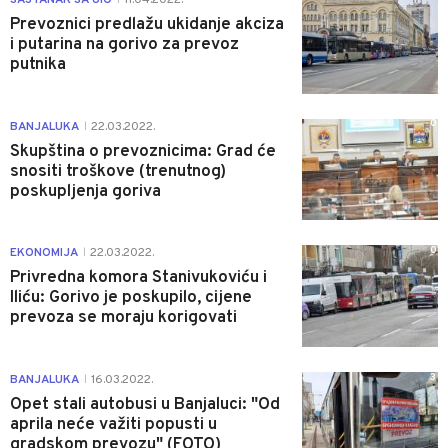
Prevoznici predlažu ukidanje akciza
i putarina na gorivo za prevoz
putnika
0
BANJALUKA
22.03.2022.
|
Skupština o prevoznicima: Grad će
snositi troškove (trenutnog)
poskupljenja goriva
0
EKONOMIJA
22.03.2022.
|
Privredna komora Stanivukoviću i
Iliću: Gorivo je poskupilo, cijene
prevoza se moraju korigovati
3
BANJALUKA
16.03.2022.
|
Opet stali autobusi u Banjaluci: "Od
aprila neće važiti popusti u
gradskom prevozu" (FOTO)