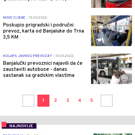
0
NOVE CIJENE
15.03.2022.
|
Poskupio prigradski i područni
prevoz, karta od Banjaluke do Trna
3,5 KM
0
KOLAPS JAVNOG PREVOZA?
10.03.2022.
|
Banjalučki prevoznici najavili da će
zaustaviti autobuse - danas
sastanak sa gradskim vlastima
1
2
3
4
5
NAJNOVIJE