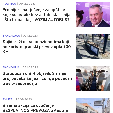
1
POLITIKA
09.12.2023.
|
Premijer ima rješenje za opštine
koje su ostale bez autobuskih linija:
"Šta treba, da ja VOZIM AUTOBUS?"
6
BANJALUKA
02.12.2023.
|
Đajić traži da se penzionerima koji
ne koriste gradski prevoz uplati 30
KM
0
EKONOMIJA
05.10.2023.
|
Statističari u BiH objavili: Smanjen
broj putnika željeznicom, a povećan
u avio-saobraćaju
0
SVIJET
28.08.2023.
|
Bizarna akcija za uvođenje
BESPLATNOG PREVOZA u Austriji