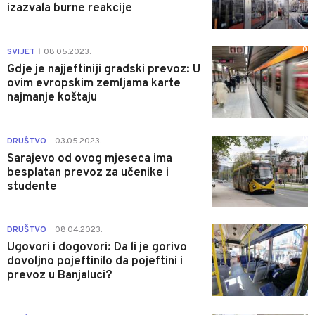
izazvala burne reakcije
0
SVIJET
08.05.2023.
|
Gdje je najjeftiniji gradski prevoz: U
ovim evropskim zemljama karte
najmanje koštaju
0
DRUŠTVO
03.05.2023.
|
Sarajevo od ovog mjeseca ima
besplatan prevoz za učenike i
studente
0
DRUŠTVO
08.04.2023.
|
Ugovori i dogovori: Da li je gorivo
dovoljno pojeftinilo da pojeftini i
prevoz u Banjaluci?