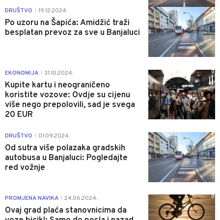
6
DRUŠTVO
19.12.2024.
|
Po uzoru na Šapića: Amidžić traži
besplatan prevoz za sve u Banjaluci
0
EKONOMIJA
31.10.2024.
|
Kupite kartu i neograničeno
koristite vozove: Ovdje su cijenu
više nego prepolovili, sad je svega
20 EUR
1
DRUŠTVO
01.09.2024.
|
Od sutra više polazaka gradskih
autobusa u Banjaluci: Pogledajte
red vožnje
0
PROMJENA NAVIKA
24.06.2024.
|
Ovaj grad plaća stanovnicima da