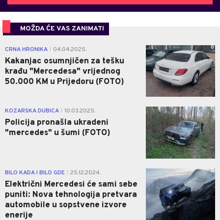
MOŽDA ĆE VAS ZANIMATI
0
CRNA HRONIKA
04.04.2025.
|
Kakanjac osumnjičen za tešku
krađu "Mercedesa" vrijednog
50.000 KM u Prijedoru (FOTO)
0
KOZARSKA DUBICA
10.03.2025.
|
Policija pronašla ukradeni
"mercedes" u šumi (FOTO)
0
BILO KADA I BILO GDE
25.12.2024.
|
Električni Mercedesi će sami sebe
puniti: Nova tehnologija pretvara
automobile u sopstvene izvore
enerije