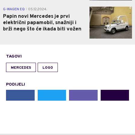
0
G-WAGEN EQ
05.12.2024.
|
Papin novi Mercedes je prvi
električni papamobil, snažniji i
brži nego što će ikada biti vožen
TAGOVI
MERCEDES
LOGO
PODIJELI