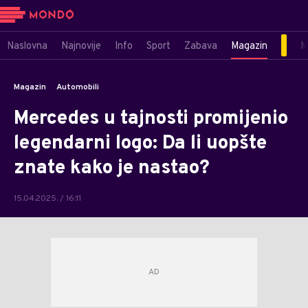
Naslovna
Najnovije
Info
Sport
Zabava
Magazin
M
Magazin
Automobili
Mercedes u tajnosti promijenio
legendarni logo: Da li uopšte
znate kako je nastao?
15.04.2025. / 16:11