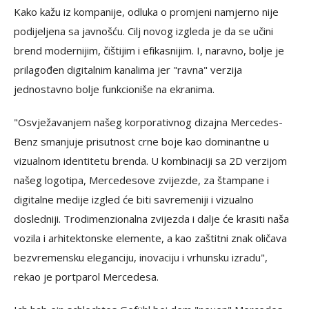
Kako kažu iz kompanije, odluka o promjeni namjerno nije
podijeljena sa javnošću. Cilj novog izgleda je da se učini
brend modernijim, čištijim i efikasnijim. I, naravno, bolje je
prilagođen digitalnim kanalima jer "ravna" verzija
jednostavno bolje funkcioniše na ekranima.
"Osvježavanjem našeg korporativnog dizajna Mercedes-
Benz smanjuje prisutnost crne boje kao dominantne u
vizualnom identitetu brenda. U kombinaciji sa 2D verzijom
našeg logotipa, Mercedesove zvijezde, za štampane i
digitalne medije izgled će biti savremeniji i vizualno
dosledniji. Trodimenzionalna zvijezda i dalje će krasiti naša
vozila i arhitektonske elemente, a kao zaštitni znak oličava
bezvremensku eleganciju, inovaciju i vrhunsku izradu",
rekao je portparol Mercedesa.