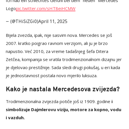
Ich hab ein schlechtes Gefühl bei dem "neuen" Mercedes
Logo
pic.twitter.com/sHT8eiHCMW
April 11, 2025
— (@THiSiZGi0)
Bijela zvezda, ipak, nije sasvim nova. Mercedes se još
2007. kratko poigrao ravnom verzijom, ali ju je brzo
napustio. Već 2010, za vreme tadašnjeg šefa Ditera
Zetčea, kompanija se vratila trodimenzionalnom dizajnu jer
je djelovao prestižnije. Sada sledi drugi pokušaj, u eri kada
je jednostavnost postala novo mjerilo luksuza.
Kako je nastala Mercedesova zvijezda?
Trodimenzionalna zvijezda potiče još iz 1909. godine
i
simbolizuje Dajmlerovu viziju, motore za kopno, vodu
i vazduh.