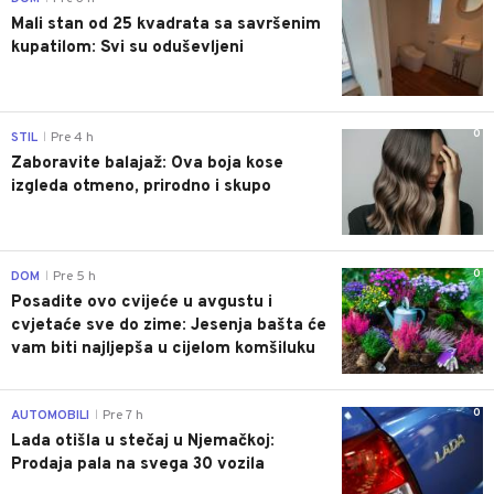
Mali stan od 25 kvadrata sa savršenim
kupatilom: Svi su oduševljeni
0
STIL
Pre 4 h
|
Zaboravite balajaž: Ova boja kose
izgleda otmeno, prirodno i skupo
0
DOM
Pre 5 h
|
Posadite ovo cvijeće u avgustu i
cvjetaće sve do zime: Jesenja bašta će
vam biti najljepša u cijelom komšiluku
0
AUTOMOBILI
Pre 7 h
|
Lada otišla u stečaj u Njemačkoj:
Prodaja pala na svega 30 vozila