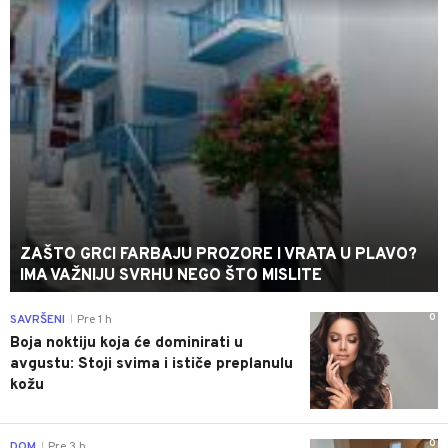
ZAŠTO GRCI FARBAJU PROZORE I VRATA U PLAVO?
IMA VAŽNIJU SVRHU NEGO ŠTO MISLITE
0
SAVRŠENI
Pre 1 h
|
Boja noktiju koja će dominirati u
avgustu: Stoji svima i ističe preplanulu
kožu
0
DOM
Pre 3 h
|