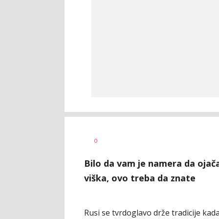
Vesna
AUTOR
0
Kerkez
Bilo da vam je namera da ojača
viška, ovo treba da znate
Rusi se tvrdoglavo drže tradicije kada