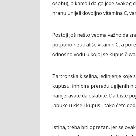
osobu), a kamoli da ga jede svakog d
hranu unijeli dovoljno vitamina C, var
Postoji još nešto veoma važno da zn
potpuno neutrališe vitamin C, a pore
odnosno vodu u kojoj se kupus čuva
Tartronska kiselina, jedinjenje koje s
kupusu, inhibira preradu ugljenih hi
namjeravate da oslabite. Da biste poj
jabuke u kiseli kupus - tako ćete dod
Istina, treba biti oprezan, jer se 