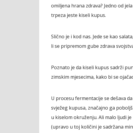
omiljena hrana zdrava? Jedno od jela
trpeza jeste kiseli kupus.
Slično je i kod nas. Jede se kao salat
li se pripremom gube zdrava svojstv
Poznato je da kiseli kupus sadrži pun
zimskim mjesecima, kako bi se ojačao
U procesu fermentacije se dešava da 
svježeg kupusa, značajno ga poboljša
u kiselom okruženju. Ali malo ljudi j
(upravo u toj količini je sadržana m