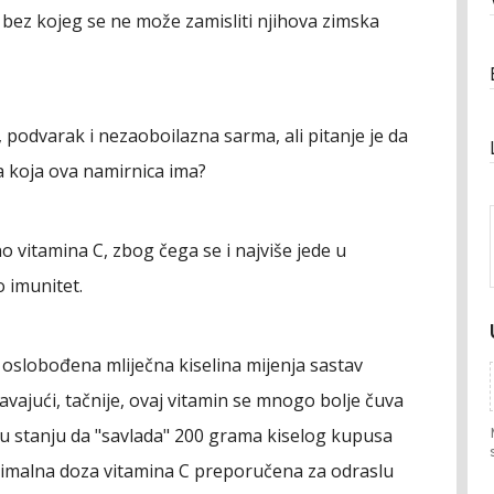
 bez kojeg se ne može zamisliti njihova zimska
a, podvarak i nezaoboilazna sarma, ali pitanje je da
a koja ova namirnica ima?
o vitamina C, zbog čega se i najviše jede u
 imunitet.
oslobođena mliječna kiselina mijenja sastav
vajući, tačnije, ovaj vitamin se mnogo bolje čuva
e u stanju da "savlada" 200 grama kiselog kupusa
inimalna doza vitamina C preporučena za odraslu