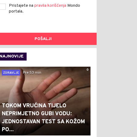
Pristajete na
pravila korišćenja
Mondo
portala.
POŠALJI
NAJNOVIJE
0
Pre 53 min
ZDRAVLJE
TOKOM VRUĆINA TIJELO
NEPRIMJETNO GUBI VODU:
JEDNOSTAVAN TEST SA KOŽOM
PO...