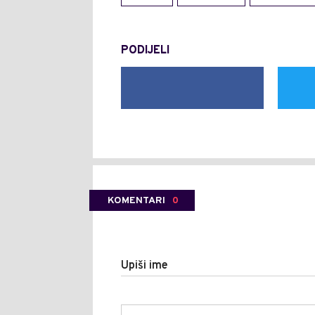
PODIJELI
KOMENTARI
0
Upiši ime