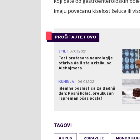
koji pate od gastroenteroloških boles
imaju povećanu kiselost želuca ili vis
PROČITAJTE I OVO
STIL
07.01.2021.
|
Test profesora neurologije
otkriva da li ste u riziku od
Alchajmera
KUHINJA
06.01.2021.
|
Idealna poslastica za Badnji
dan: Posni kolač, preukusan
i spreman očas posla!
TAGOVI
KUPUS
ZDRAVLJE
MONDO KUH