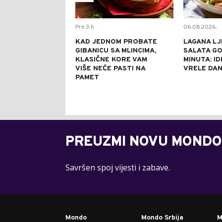
Pre 3 h
06.08.2026.
KAD JEDNOM PROBATE
LAGANA LJ
GIBANICU SA MLINCIMA,
SALATA GO
KLASIČNE KORE VAM
MINUTA: I
VIŠE NEĆE PASTI NA
VRELE DA
PAMET
PREUZMI NOVU MONDO
Savršen spoj vijesti i zabave.
Mondo
Mondo Srbija
M