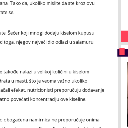
ana. Tako da, ukoliko mislite da ste kroz ovu
ate se.
ate. Šećer koji mnogi dodaju kiselom kupusu
d toga, njegov najveći dio odlazi u salamuru,
.
e takođe nalazi u velikoj količini u kiselom
drata u masti, što je veoma važno ukoliko
ačali efekat, nutricionisti preporučuju dodavanje
atno povećati koncentraciju ove kiseline.
ovako obogaćena namirnica ne preporučuje onima