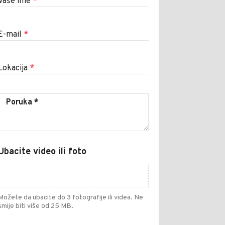
Vaše ime
*
E-mail
*
Lokacija
*
Ubacite video ili foto
Možete da ubacite do 3 fotografije ili videa. Ne
smije biti više od 25 MB.