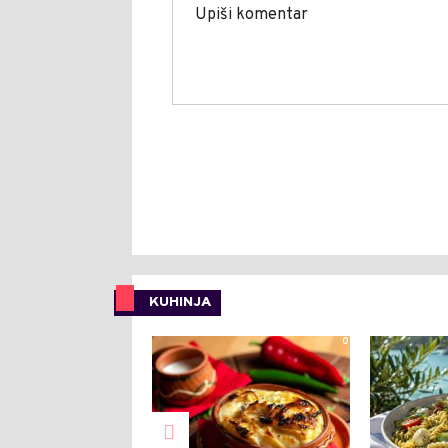
KUHINJA
0