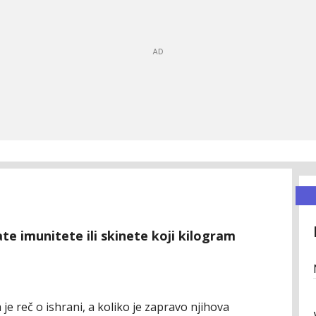
te imunitete ili skinete koji kilogram
 je reč o ishrani, a koliko je zapravo njihova