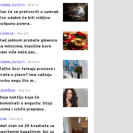
0
ZANIMLJIVOSTI
Pre 1 h
|
Dan će se pretvoriti u sumrak:
Evo odakle će biti vidljivo
potpuno pomra...
0
KUHINJA
Pre 3 h
|
Kad jednom probate gibanicu
sa mlincima, klasične kore
vam više neće pas...
0
ZANIMLJIVOSTI
Pre 11 h
|
Zašto Grci farbaju prozore i
vrata u plavo? Ima važniju
svrhu nego što m...
0
SAVRŠENI
Pre 11 h
|
Boja noktiju koja će
dominirati u avgustu: Stoji
svima i ističe preplanu...
0
DOM
Pre 13 h
|
Mali stan od 25 kvadrata sa
savršenim kupatilom: Svi su