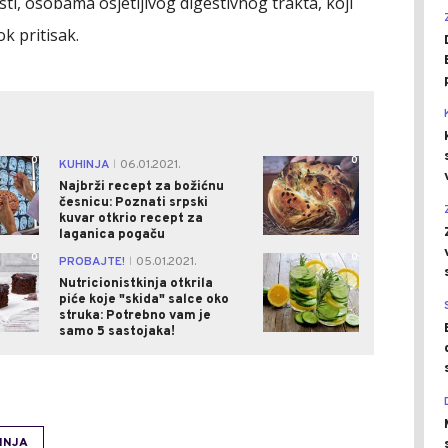
ti, osobama osjetljivog digestivnog trakta, koji
ok pritisak.
0
0
KUHINJA
06.01.2021.
|
Najbrži recept za božićnu
česnicu: Poznati srpski
kuvar otkrio recept za
laganica pogaču
0
0
PROBAJTE!
05.01.2021.
|
Nutricionistkinja otkrila
piće koje "skida" salce oko
struka: Potrebno vam je
samo 5 sastojaka!
INJA