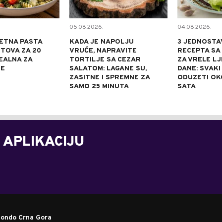
05.08.2026.
04.08.2026.
ETNA PASTA
KADA JE NAPOLJU
3 JEDNOSTA
TOVA ZA 20
VRUĆE, NAPRAVITE
RECEPTA SA
DEALNA ZA
TORTILJE SA CEZAR
ZA VRELE L
NE
SALATOM: LAGANE SU,
DANE: SVAKI
ZASITNE I SPREMNE ZA
ODUZETI OK
SAMO 25 MINUTA
SATA
 APLIKACIJU
ondo Crna Gora